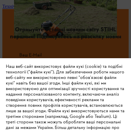
Технічне обслуговування та ремонт
Отримуйте останні новини світу STIHL
першими! Підписуйтесь на розсилку новин
Ваш E-Mail
Наш веб-сайт використовує файли кукі (cookie) та подібні
технології ("файли кукі"). Для забезпечення роботи нашого
веб-сайту ми використовуємо певні "обов’язкові файли
Зареєструватись зараз
кукі" навіть без вашої згоди. Інші файли кукі, які ми
використовуємо для оптимізації зручності користування та
надання персоналізованого контенту, включаючи аналіз
поведінки користувачів, ефективності реклами та
створення повних профілів користувачів, встановлюються
#STIHL
лише за вашої згоди. Файли кукі використовуються нами та
третіми сторонами (наприклад, Google або Tealium). Ці
треті сторони також можуть обробляти ваші персональні
дані за межами України. Більш детальну інформацію про