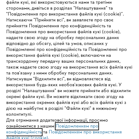
файли кукі, які використовуються нами та третіми
сторонами, дивіться в розділах "Налаштування" та
"Повідомлення про використання файлів кукі (cookie)”.
Натискаючи "Прийняти всі", ви заявляєте про своє
прийняття Повідомлення про конфіденційність та
Про компанію STIHL
Повідомлення про використання файлів кукі (cookie),
надаєте свою згоду на обробку персональних даних
відповідно до обсягу, цілей та умов, описаних у
Повідомленні про конфіденційність та Повідомленні про
Запитання та відповіді
використання файлів кукі (cookie), включаючи на
транскордонну передачу ваших персональних даних,
також надаєте свою згоду на використання всіх файлів кукі
та пов'язану з ними обробку персональних даних.
Натиснувши "Відхилити всі", ви відмовляєтеся від
Сервіс
IHR BROWSER WIRD NICHT
використання будь-яких необов'язкових файлів кукі. У
розділі "Налаштування" ви можете прийняти або відхилити
UNTERSTÜTZT
окремі файли кукі. Ви можете відкликати свою згоду на
використання окремих файлів кукі або всіх файлів кукі з
дією на майбутнє в розділі "Файли кукі" в нижньому
Sie nutzen einen Browser, den wir noch nicht unterstützen. Für
колонтитулі.
Політика конфіденційності
Вихідні дані
Cookies
eine optimale Nutzung unserer Seite empfehlen wir Ihnen, zu
Для отримання додаткової інформації, просимо
ознайомитися з нашим
einem der folgenden Browser zu wechseln:
Повідомленням про
конфіденційність
та
Повідомленням про використання
Юридична інформація
файлів кукі (cookie)
.