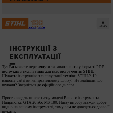
МЕНЮ
Новини та сервіси
ІНСТРУКЦІЇ З
ЕКСПЛУАТАЦІЇ
Тут Ви можете переглянути та завантажити у форматі PDF
інструкції з експлуатації для всіх інструментів STIHL.
Шукаєте інструкцію з експлуатації техніки STIHL? На
нашому сайті ви на правильному шляху! Не знайшли, що
шукали? Зверніться до офіційного дилера.
Просто введіть нижче назву моделі Вашого інструмента.
Наприклад: GTA 26 або MS 180. Назву виробу завжди добре
видно на вашому інструменті, тому вам не доведеться довго її
шукати.