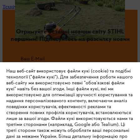
Технічне обслуговування та ремонт
Отримуйте останні новини світу STIHL
першими! Підписуйтесь на розсилку новин
Ваш E-Mail
Наш веб-сайт використовує файли кукі (cookie) та подібні
технології ("файли кукі"). Для забезпечення роботи нашого
веб-сайту ми використовуємо певні "обов’язкові файли
Зареєструватись зараз
кукі" навіть без вашої згоди. Інші файли кукі, які ми
використовуємо для оптимізації зручності користування та
надання персоналізованого контенту, включаючи аналіз
поведінки користувачів, ефективності реклами та
створення повних профілів користувачів, встановлюються
#STIHL
лише за вашої згоди. Файли кукі використовуються нами та
третіми сторонами (наприклад, Google або Tealium). Ці
треті сторони також можуть обробляти ваші персональні
дані за межами України. Більш детальну інформацію про