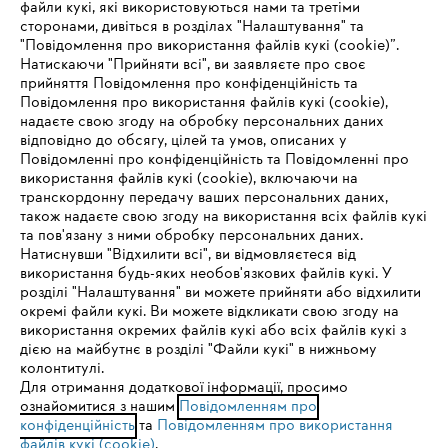
файли кукі, які використовуються нами та третіми
сторонами, дивіться в розділах "Налаштування" та
"Повідомлення про використання файлів кукі (cookie)”.
Натискаючи "Прийняти всі", ви заявляєте про своє
прийняття Повідомлення про конфіденційність та
Про компанію STIHL
Повідомлення про використання файлів кукі (cookie),
надаєте свою згоду на обробку персональних даних
відповідно до обсягу, цілей та умов, описаних у
Повідомленні про конфіденційність та Повідомленні про
Запитання та відповіді
використання файлів кукі (cookie), включаючи на
транскордонну передачу ваших персональних даних,
також надаєте свою згоду на використання всіх файлів кукі
та пов'язану з ними обробку персональних даних.
Натиснувши "Відхилити всі", ви відмовляєтеся від
Сервіс
IHR BROWSER WIRD NICHT
використання будь-яких необов'язкових файлів кукі. У
розділі "Налаштування" ви можете прийняти або відхилити
UNTERSTÜTZT
окремі файли кукі. Ви можете відкликати свою згоду на
використання окремих файлів кукі або всіх файлів кукі з
дією на майбутнє в розділі "Файли кукі" в нижньому
Sie nutzen einen Browser, den wir noch nicht unterstützen. Für
колонтитулі.
Політика конфіденційності
Вихідні дані
Cookies
eine optimale Nutzung unserer Seite empfehlen wir Ihnen, zu
Для отримання додаткової інформації, просимо
ознайомитися з нашим
einem der folgenden Browser zu wechseln:
Повідомленням про
конфіденційність
та
Повідомленням про використання
Юридична інформація
файлів кукі (cookie)
.