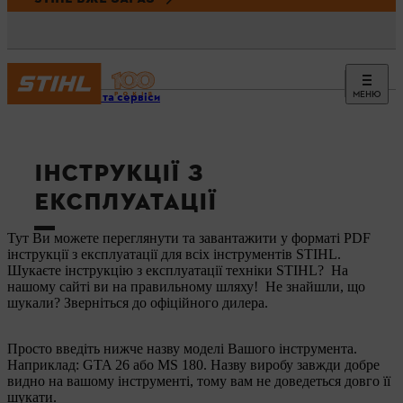
МЕНЮ
Новини та сервіси
ІНСТРУКЦІЇ З
ЕКСПЛУАТАЦІЇ
Тут Ви можете переглянути та завантажити у форматі PDF
інструкції з експлуатації для всіх інструментів STIHL.
Шукаєте інструкцію з експлуатації техніки STIHL? На
нашому сайті ви на правильному шляху! Не знайшли, що
шукали? Зверніться до офіційного дилера.
Просто введіть нижче назву моделі Вашого інструмента.
Наприклад: GTA 26 або MS 180. Назву виробу завжди добре
видно на вашому інструменті, тому вам не доведеться довго її
шукати.