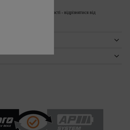
аналогічній функціональності - відрізнятися від