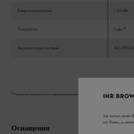
Енергоспоживання
1.20 кВт
1
)
Потужність
1 кВт
Акумуляторна система
ALLPRO/A
1
)
Механічні показники як порівняльна величина з бензиновою технікою
IHR BROW
Sie nutzen einen 
wir Ihnen, zu ein
Оснащення