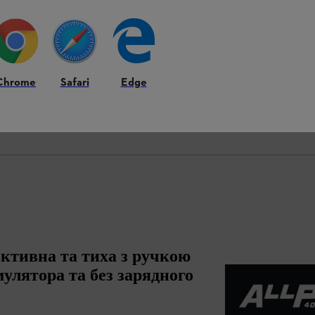
тичне розташування елементів обладнання на продукті може - при 
Chrome
Safari
Edge
ктивна та тиха з ручкою
мулятора та без зарядного