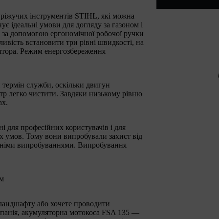
ріжучих інструментів STIHL, які можна
є ідеальні умови для догляду за газоном і
ь за допомогою ергономічної робочої ручки
ивість встановити три рівні швидкості, на
ятора. Режим енергозбереження
 термін служби, оскільки двигун
тр легко чистити. Завдяки низькому рівню
ах.
і для професійних користувачів і для
х умов. Тому вони випробували захист від
шніми випробуваннями. Випробування
ом
 ландшафту або хочете проводити
мпанія, акумуляторна мотокоса FSA 135 —