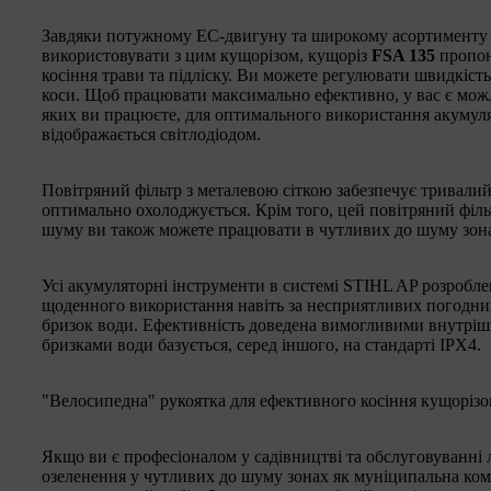
Завдяки потужному ЕС-двигуну та широкому асортименту 
використовувати з цим кущорізом, кущоріз
FSA 135
пропону
косіння трави та підліску. Ви можете регулювати швидкіст
коси. Щоб працювати максимально ефективно, у вас є можл
яких ви працюєте, для оптимального використання акумул
відображається світлодіодом.
Повітряний фільтр з металевою сіткою забезпечує тривалий
оптимально охолоджується. Крім того, цей повітряний філь
шуму ви також можете працювати в чутливих до шуму зон
Усі акумуляторні інструменти в системі STIHL AP розроблен
щоденного використання навіть за несприятливих погодни
бризок води. Ефективність доведена вимогливими внутрі
бризками води базується, серед іншого, на стандарті IPX4.
"Велосипедна" рукоятка для ефективного косіння кущоріз
Якщо ви є професіоналом у садівництві та обслуговуванні
озеленення у чутливих до шуму зонах як муніципальна ко