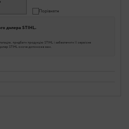
ю
Порівняти
ого дилера STIHL.
тацію, придбати продукцію STIHL і забезпечити її сервісне
 дилер STIHL охоче допоможе вам.