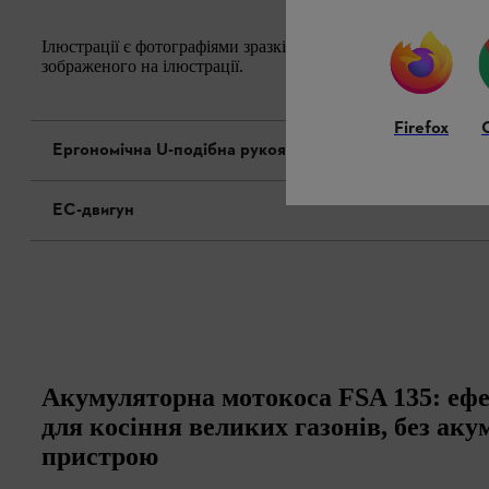
Ілюстрації є фотографіями зразків. Зовнішній вигляд і фак
зображеного на ілюстрації.
Firefox
Ергономічна U-подібна рукоятка
EC-двигун
Акумуляторна мотокоса FSA 135: ефе
для косіння великих газонів, без аку
пристрою