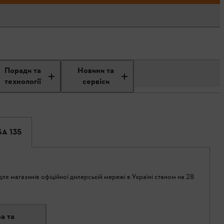
Поради та
Новини та
технології
сервіси
SA 135
ля магазинів офіційної дилерській мережі в Україні станом на 28
а та