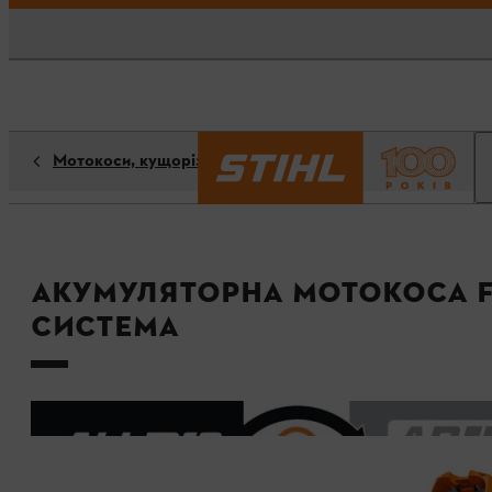
Мотокоси, кущорізи, тримери
Акумуляторна мотокоса FSA
Система