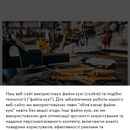
Приладдя та аксесуари
Наш веб-сайт використовує файли кукі (cookie) та подібні
технології ("файли кукі"). Для забезпечення роботи нашого
веб-сайту ми використовуємо певні "обов’язкові файли
кукі" навіть без вашої згоди. Інші файли кукі, які ми
Паливно-мастильні матеріали
використовуємо для оптимізації зручності користування та
надання персоналізованого контенту, включаючи аналіз
поведінки користувачів, ефективності реклами та