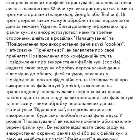
створення повних профілів користувачів, встановлюються
лише за вашої згоди. Файли кукі використовуються нами та
третіми сторонами (наприклад, Google або Tealium). Ці
треті сторони також можуть обробляти ваші персональні
дані за межами України. Більш детальну інформацію про
файли кукі, які використовуються нами та третіми
сторонами, дивіться в розділах "Налаштування" та
"Повідомлення про використання файлів кукі (cookie)”.
Натискаючи "Прийняти всі", ви заявляєте про своє
прийняття Повідомлення про конфіденційність та
Повідомлення про використання файлів кукі (cookie),
надаєте свою згоду на обробку персональних даних
відповідно до обсягу, цілей та умов, описаних у
Захисний одяг, взуття та аксесуари
Повідомленні про конфіденційність та Повідомленні про
використання файлів кукі (cookie), включаючи на
транскордонну передачу ваших персональних даних,
також надаєте свою згоду на використання всіх файлів кукі
та пов'язану з ними обробку персональних даних.
Отримуйте останні новини світу STIHL
Натиснувши "Відхилити всі", ви відмовляєтеся від
першими! Підписуйтесь на розсилку новин
IHR BROWSER WIRD NICHT
використання будь-яких необов'язкових файлів кукі. У
розділі "Налаштування" ви можете прийняти або відхилити
UNTERSTÜTZT
окремі файли кукі. Ви можете відкликати свою згоду на
Ваш E-Mail
використання окремих файлів кукі або всіх файлів кукі з
дією на майбутнє в розділі "Файли кукі" в нижньому