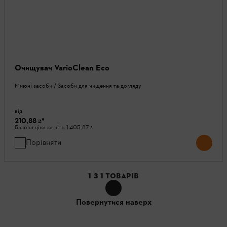
Очищувач VarioClean Eco
Миючі засоби / Засоби для чищення та догляду
від
210,88 ₴
*
Базова ціна за літр
1 405,87 ₴
Порівняти
1
З
1
ТОВАРІВ
Повернутися наверх