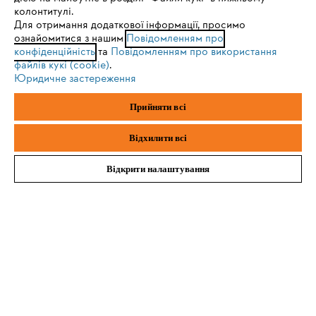
Sie nutzen einen Browser, den wir noch nicht unterstützen. Für
колонтитулі.
eine optimale Nutzung unserer Seite empfehlen wir Ihnen, zu
Для отримання додаткової інформації, просимо
ознайомитися з нашим
einem der folgenden Browser zu wechseln:
Повідомленням про
Зареєструватись зараз
конфіденційність
та
Повідомленням про використання
файлів кукі (cookie)
.
Юридичне застереження
Firefox
Chrome
Прийняти всі
#STIHL
Safari
Edge
Відхилити всі
Відкрити налаштування
Про компанію STIHL
Запитання та відповіді