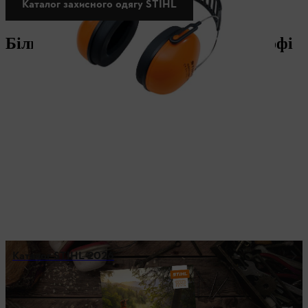
Каталог захисного одягу STIHL
Більше корисного від профі для профі
Каталог STIHL 2026