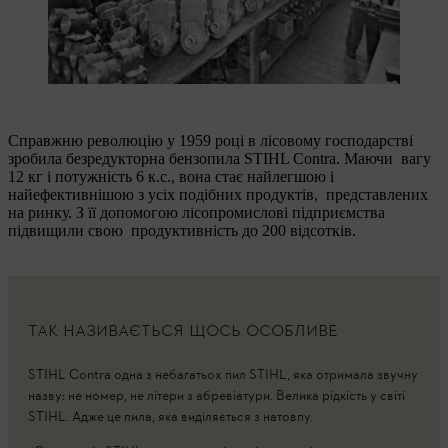
Справжню революцію у 1959 році в лісовому господарстві
зробила безредукторна бензопила STIHL Contra. Маючи вагу
12 кг і потужність 6 к.с., вона стає найлегшою і
найефективнішою з усіх подібних продуктів, представлених
на ринку. З її допомогою лісопромислові підприємства
підвищили свою продуктивність до 200 відсотків.
ТАК НАЗИВАЄТЬСЯ ЩОСЬ ОСОБЛИВЕ
STIHL Contra одна з небагатьох пил STIHL, яка отримала звучну
назву: не номер, не літери з абревіатури. Велика рідкість у світі
STIHL. Адже це пила, яка виділяється з натовпу.