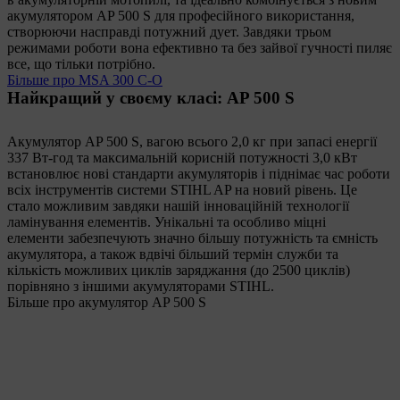
акумулятором AP 500 S для професійного використання,
створюючи насправді потужний дует. Завдяки трьом
режимами роботи вона ефективно та без зайвої гучності пиляє
все, що тільки потрібно.
Більше про MSA 300 C-O
Найкращий у своєму класі: AP 500 S
Акумулятор AP 500 S, вагою всього 2,0 кг при запасі енергії
337 Вт-год та максимальній корисній потужності 3,0 кВт
встановлює нові стандарти акумуляторів і піднімає час роботи
всіх інструментів системи STIHL AP на новий рівень. Це
стало можливим завдяки нашій інноваційній технології
ламінування елементів. Унікальні та особливо міцні
елементи забезпечують значно більшу потужність та ємність
акумулятора, а також вдвічі більший термін служби та
кількість можливих циклів заряджання (до 2500 циклів)
порівняно з іншими акумуляторами STIHL.
Більше про акумулятор AP 500 S