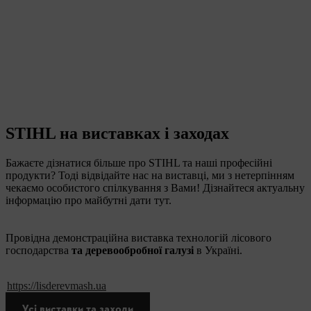
STIHL на виставках і заходах
Бажаєте дізнатися більше про STIHL та наші професійні
продукти? Тоді відвідайте нас на виставці, ми з нетерпінням
чекаємо особистого спілкування з Вами! Дізнайтеся актуальну
інформацію про майбутні дати тут.
Провідна демонстраційна виставка технологій лісового
господарства
та деревообробної галузі
в Україні.
https://lisderevmash.ua
Усі виставки та заходи