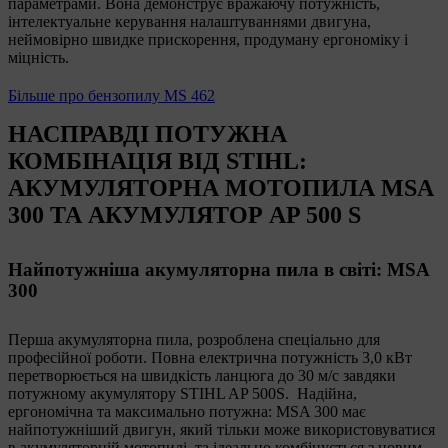
параметрами. Вона демонструє вражаючу потужність,
інтелектуальне керування налаштуваннями двигуна,
неймовірно швидке прискорення, продуману ергономіку і
міцність.
Більше про бензопилу MS 462
НАСПРАВДІ ПОТУЖНА
КОМБІНАЦІЯ ВІД STIHL:
АКУМУЛЯТОРНА МОТОПИЛА MSA
300 ТА АКУМУЛЯТОР AP 500 S
Найпотужніша акумуляторна пила в світі: MSA
300
Перша акумуляторна пила, розроблена спеціально для
професійної роботи. Повна електрична потужність 3,0 кВт
перетворюється на швидкість ланцюга до 30 м/с завдяки
потужному акумулятору STIHL AP 500S. Надійна,
ергономічна та максимально потужна: MSA 300 має
найпотужніший двигун, який тільки може використовуватися
в акумуляторній мотопилі, та ідеально комбінується з новим