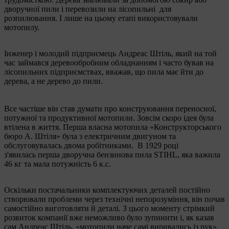
дворучної пили і перевозили на лісопильні для
розпилювання. І лише на цьому етапі використовували
мотопилу.
Інженер і молодий підприємець Андреас Штіль, який на той
час займався деревообробним обладнанням і часто бував на
лісопильних підприємствах, вважав, що пила має йти до
дерева, а не дерево до пили.
Все частіше він став думати про конструювання переносної,
потужної та продуктивної мотопили. Зовсім скоро ідея була
втілена в життя. Перша власна мотопила «Конструкторського
бюро А. Штіля» була з електричним двигуном та
обслуговувалась двома робітниками. В 1929 році
з'явилась перша дворучна бензинова пила STIHL, яка важила
46 кг та мала потужність 6 к.с.
Оскільки постачальники комплектуючих деталей постійно
створювали проблеми через технічні непорозуміння, він почав
самостійно виготовляти й деталі. З цього моменту стрімкий
розвиток компанії вже неможливо було зупинити і, як казав
сам Андреас Штіль, «мотопили наче самі виривались із рук».