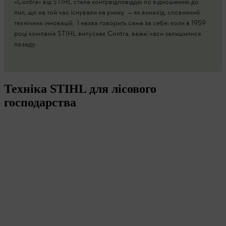
«Contra» від STIHL стала контрвідповіддю по відношенню до
пил, що на той час існували на ринку — як винахід, сповнений
технічних інновацій. І назва говорить сама за себе: коли в 1959
році компанія STIHL випускає Contra, важкі часи залишилися
позаду.
Техніка STIHL для лісового
господарства