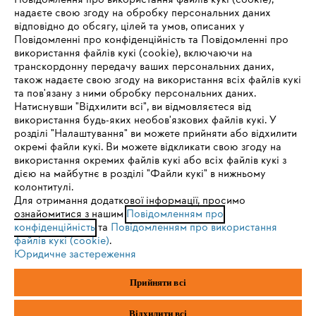
Повідомлення про використання файлів кукі (cookie),
надаєте свою згоду на обробку персональних даних
відповідно до обсягу, цілей та умов, описаних у
Повідомленні про конфіденційність та Повідомленні про
використання файлів кукі (cookie), включаючи на
транскордонну передачу ваших персональних даних,
також надаєте свою згоду на використання всіх файлів кукі
та пов'язану з ними обробку персональних даних.
Натиснувши "Відхилити всі", ви відмовляєтеся від
IHR BROWSER WIRD NICHT
використання будь-яких необов'язкових файлів кукі. У
розділі "Налаштування" ви можете прийняти або відхилити
UNTERSTÜTZT
окремі файли кукі. Ви можете відкликати свою згоду на
використання окремих файлів кукі або всіх файлів кукі з
дією на майбутнє в розділі "Файли кукі" в нижньому
Sie nutzen einen Browser, den wir noch nicht unterstützen. Für
колонтитулі.
eine optimale Nutzung unserer Seite empfehlen wir Ihnen, zu
Для отримання додаткової інформації, просимо
ознайомитися з нашим
einem der folgenden Browser zu wechseln:
Повідомленням про
конфіденційність
та
Повідомленням про використання
файлів кукі (cookie)
.
Юридичне застереження
Firefox
Chrome
Прийняти всі
Safari
Edge
Відхилити всі