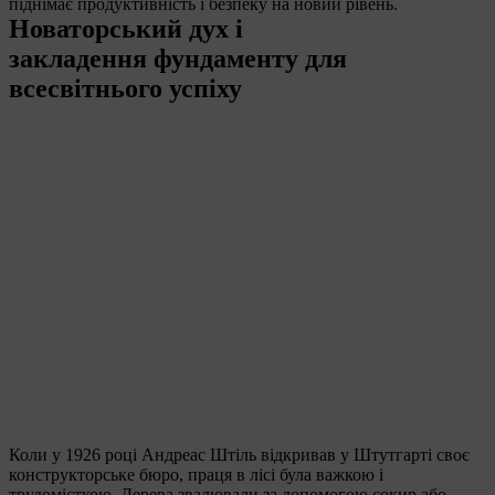
піднімає продуктивність і безпеку на новий рівень.
Новаторський дух і
закладення фундаменту для
всесвітнього успіху
Коли у 1926 році Андреас Штіль відкривав у Штутгарті своє
конструкторське бюро, праця в лісі була важкою і
трудомісткою. Дерева звалювали за допомогою сокир або