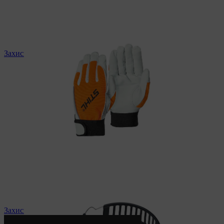
Захисні рукавиці STIHL
Захисні навушники, шоломи, екрани STIHL