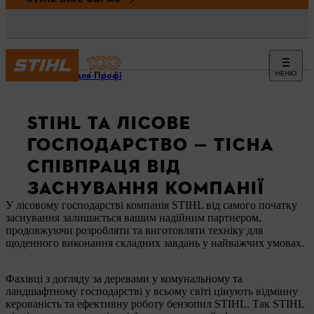
МЕНЮ
Профі-для-Профі
STIHL ТА ЛІСОВЕ
ГОСПОДАРСТВО — ТІСНА
СПІВПРАЦЯ ВІД
ЗАСНУВАННЯ КОМПАНІЇ
У лісовому господарстві компанія STIHL від самого початку
заснування залишається вашим надійним партнером,
продовжуючи розробляти та виготовляти техніку для
щоденного виконання складних завдань у найважчих умовах.
Фахівці з догляду за деревами у комунальному та
ландшафтному господарстві у всьому світі цінують відмінну
керованість та ефективну роботу бензопил STIHL. Так STIHL