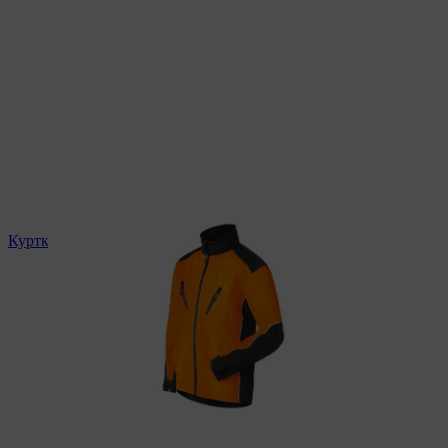
Куртки STIHL із світловідбивними вставками