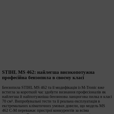
STIHL MS 462: найлегша високопотужна
професійна бензопила в своєму класі
Бензопила STIHL MS 462 та її модифікація із M-Tronic вже
встигла за короткий час здобути визнання професіоналів як
найлегша й найпотужніша бензинова ланцюгова пилка в класі
70 см³. Випробувальні тести та її реальна експлуатація в
екстремальних кліматичних умовах довели, що модель MS
462 C-M переважає пристрої конкурентів за всіма