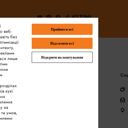
#STIHL
і
Прийняти всі
о веб-
авіть без
птимізації
Відхилити всі
нтенту,
реклами
Відкрити налаштування
ться лише
тіми
рони
ми
Запитання та відповіді
Сер
 розділах
Питання щодо асортименту
ів кукі
воє
Акумулятори та електричні пристрої
млення
ду на
Інструкції з експлуатації
 та умов,
мленні