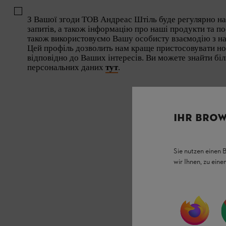
З Вашої згоди ТОВ Андреас Штіль буде регулярно н
запитів, а також інформацію про наші продукти та по
також використовуємо Вашу особисту взаємодію з н
Цей профіль дозволить нам краще пристосовувати но
відповідно до Ваших інтересів. Ви можете знайти б
персональних даних
тут
.
IHR BROW
Sie nutzen einen 
wir Ihnen, zu ein