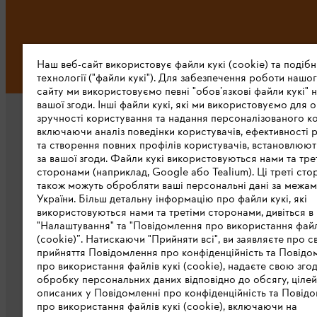
Наш веб-сайт використовує файли кукі (cookie) та подібн
технології ("файли кукі"). Для забезпечення роботи нашог
сайту ми використовуємо певні "обов’язкові файли кукі" н
вашої згоди. Інші файли кукі, які ми використовуємо для о
зручності користування та надання персоналізованого ко
включаючи аналіз поведінки користувачів, ефективності 
та створення повних профілів користувачів, встановлюю
за вашої згоди. Файли кукі використовуються нами та тре
сторонами (наприклад, Google або Tealium). Ці треті сто
також можуть обробляти ваші персональні дані за межа
Про компанію STIHL
України. Більш детальну інформацію про файли кукі, які
використовуються нами та третіми сторонами, дивіться в
STIHL в світі
"Налаштування" та "Повідомлення про використання файл
(cookie)”. Натискаючи "Прийняти всі", ви заявляєте про с
STIHL в Україні
прийняття Повідомлення про конфіденційність та Повідо
про використання файлів кукі (cookie), надаєте свою зго
Завантажити каталог
обробку персональних даних відповідно до обсягу, цілей
описаних у Повідомленні про конфіденційність та Повідо
STIHL Integrity Line
про використання файлів кукі (cookie), включаючи на