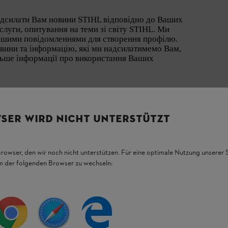
адсилати Вам новини STIHL відповідно до Ваших
слуги, опитування на теми зі світу STIHL. Ми
ашими повідомленнями для створення профілю.
вини та інформацію, які ми надсилатимемо Вам,
ільше інформації про використання Ваших
SER WIRD NICHT UNTERSTÜTZT
Browser, den wir noch nicht unterstützen. Für eine optimale Nutzung unserer
ВИ ЗНАТИМЕТЕ ПЕРШИМИ:
em der folgenden Browser zu wechseln:
Інформацію про
новинки продукції
Сезонні
поради
про догляд за садом
Поради
для роботи та догляду за технікою
Захоплюючі ідеї для Ваших власних садових проєктів