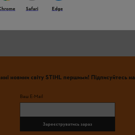
Ексклюзивні пропозиції
та повідомлення про акції
Chrome
Safari
Edge
нні новини світу STIHL першими! Підписуйтесь на
Ваш E-Mail
Зареєструватись зараз