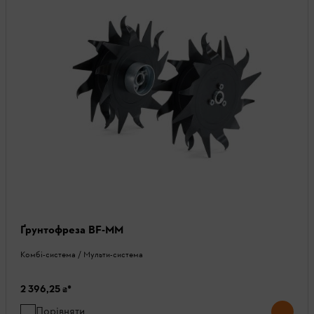
Ґрунтофреза BF-MM
Комбі-система / Мульти-система
2 396,25 ₴
*
Порівняти