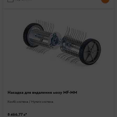
Насадка для видалення моху MF-MM
Комбі-система / Мульти-система
8 466,77 ₴
*