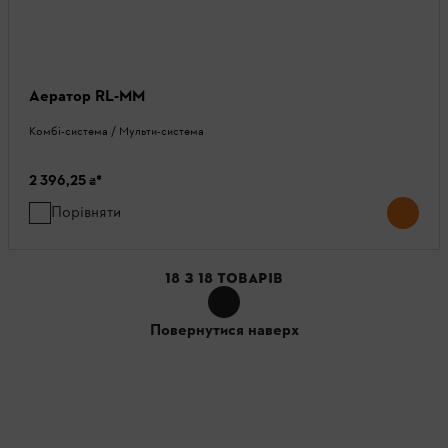
Аератор RL-MM
Комбі-система / Мульти-система
2 396,25 ₴
*
Порівняти
18
З
18
ТОВАРІВ
Повернутися наверх