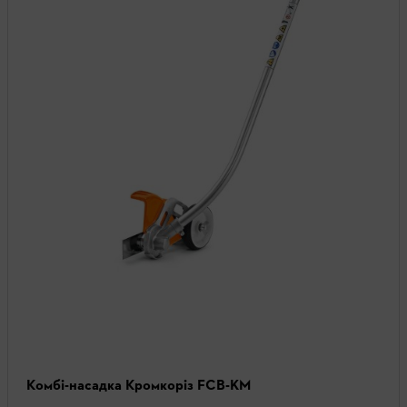
Комбі-насадка Кромкоріз FCB-KM