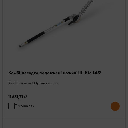
Комбі-насадка подовжені ножиціHL-KM 145°
Комбі-система / Мульти-система
11 831,71 ₴
*
Порівняти