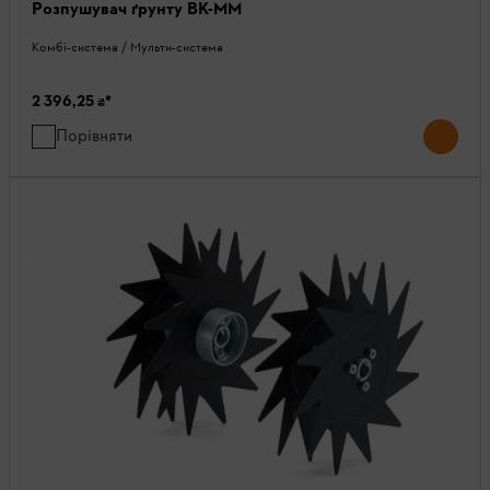
Розпушувач ґрунту BK-MM
Комбі-система / Мульти-система
2 396,25 ₴
*
Порівняти