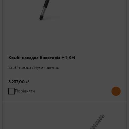
Комбі-насадка Висоторіз HT-KM
Комбі-система / Мульти-система
8 237,00 ₴
*
Порівняти