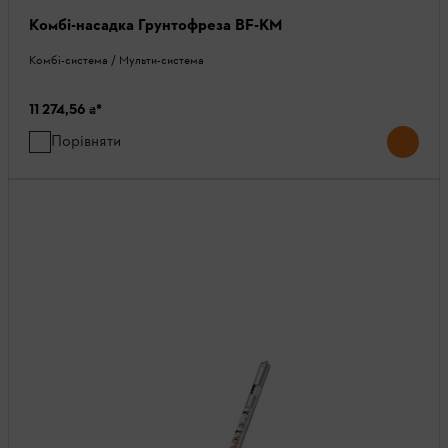
Комбі-насадка Грунтофреза BF-KM
Комбі-система / Мульти-система
11 274,56 ₴
*
Порівняти