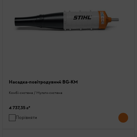
Насадка-повітродувний BG-KM
Комбі-система / Мульти-система
4 737,35 ₴
*
Порівняти