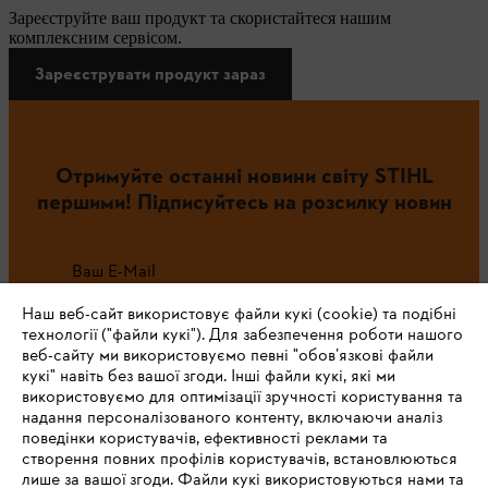
Зареєструйте ваш продукт та скористайтеся нашим
комплексним сервісом.
Зареєструвати продукт зараз
Отримуйте останні новини світу STIHL
першими! Підписуйтесь на розсилку новин
Ваш E-Mail
Наш веб-сайт використовує файли кукі (cookie) та подібні
технології ("файли кукі"). Для забезпечення роботи нашого
веб-сайту ми використовуємо певні "обов’язкові файли
Зареєструватись зараз
кукі" навіть без вашої згоди. Інші файли кукі, які ми
використовуємо для оптимізації зручності користування та
надання персоналізованого контенту, включаючи аналіз
поведінки користувачів, ефективності реклами та
створення повних профілів користувачів, встановлюються
#STIHL
лише за вашої згоди. Файли кукі використовуються нами та