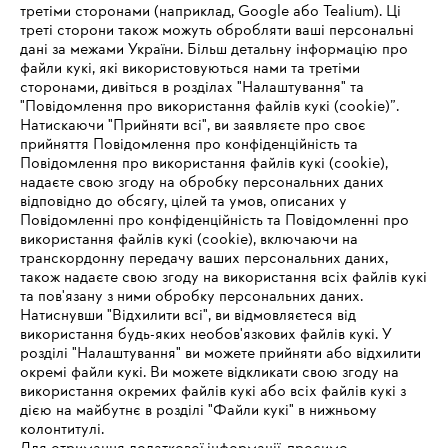
третіми сторонами (наприклад, Google або Tealium). Ці
треті сторони також можуть обробляти ваші персональні
дані за межами України. Більш детальну інформацію про
файли кукі, які використовуються нами та третіми
сторонами, дивіться в розділах "Налаштування" та
"Повідомлення про використання файлів кукі (cookie)”.
Натискаючи "Прийняти всі", ви заявляєте про своє
прийняття Повідомлення про конфіденційність та
Про компанію STIHL
Повідомлення про використання файлів кукі (cookie),
надаєте свою згоду на обробку персональних даних
відповідно до обсягу, цілей та умов, описаних у
Повідомленні про конфіденційність та Повідомленні про
Запитання та відповіді
використання файлів кукі (cookie), включаючи на
транскордонну передачу ваших персональних даних,
також надаєте свою згоду на використання всіх файлів кукі
та пов'язану з ними обробку персональних даних.
Натиснувши "Відхилити всі", ви відмовляєтеся від
Сервіс
IHR BROWSER WIRD NICHT
використання будь-яких необов'язкових файлів кукі. У
розділі "Налаштування" ви можете прийняти або відхилити
UNTERSTÜTZT
окремі файли кукі. Ви можете відкликати свою згоду на
використання окремих файлів кукі або всіх файлів кукі з
дією на майбутнє в розділі "Файли кукі" в нижньому
Sie nutzen einen Browser, den wir noch nicht unterstützen. Für
колонтитулі.
Політика конфіденційності
Вихідні дані
Cookies
eine optimale Nutzung unserer Seite empfehlen wir Ihnen, zu