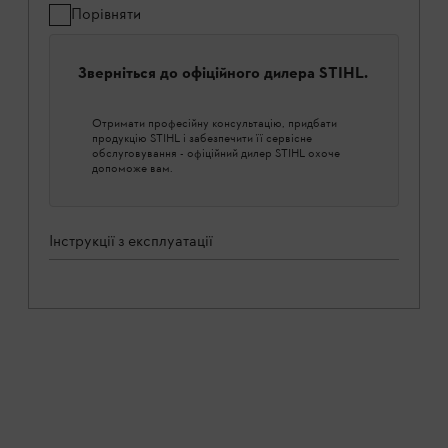
Порівняти
Зверніться до офіційного дилера STIHL.
Отримати професійну консультацію, придбати
продукцію STIHL і забезпечити її сервісне
обслуговування - офіційний дилер STIHL охоче
допоможе вам.
Інструкції з експлуатації