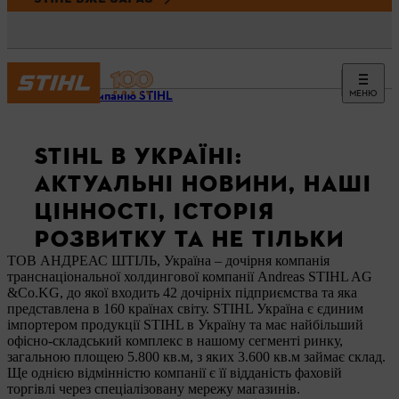
МЕНЮ
Про компанію STIHL
STIHL В УКРАЇНІ:
АКТУАЛЬНІ НОВИНИ, НАШІ
ЦІННОСТІ, ІСТОРІЯ
РОЗВИТКУ ТА НЕ ТІЛЬКИ
ТОВ АНДРЕАС ШТІЛЬ, Україна – дочірня компанія
транснаціональної холдингової компанії Andreas STIHL AG
&Co.KG, до якої входить 42 дочірніх підприємства та яка
представлена в 160 країнах світу. STIHL Україна є єдиним
імпортером продукції STIHL в Україну та має найбільший
офісно-складський комплекс в нашому сегменті ринку,
загальною площею 5.800 кв.м, з яких 3.600 кв.м займає склад.
Ще однією відмінністю компанії є її відданість фаховій
торгівлі через спеціалізовану мережу магазинів.