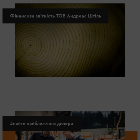
Фінансова звітність ТОВ Андреас Штіль
Знайти найближчого дилера