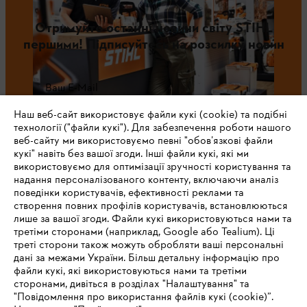
Отримуйте останні новини світу STIHL
першими! Підписуйтесь на розсилку новин
Ваш E-Mail
Наш веб-сайт використовує файли кукі (cookie) та подібні
технології ("файли кукі"). Для забезпечення роботи нашого
веб-сайту ми використовуємо певні "обов’язкові файли
Зареєструватись зараз
кукі" навіть без вашої згоди. Інші файли кукі, які ми
використовуємо для оптимізації зручності користування та
надання персоналізованого контенту, включаючи аналіз
поведінки користувачів, ефективності реклами та
створення повних профілів користувачів, встановлюються
#STIHL
лише за вашої згоди. Файли кукі використовуються нами та
третіми сторонами (наприклад, Google або Tealium). Ці
треті сторони також можуть обробляти ваші персональні
дані за межами України. Більш детальну інформацію про
файли кукі, які використовуються нами та третіми
сторонами, дивіться в розділах "Налаштування" та
"Повідомлення про використання файлів кукі (cookie)”.