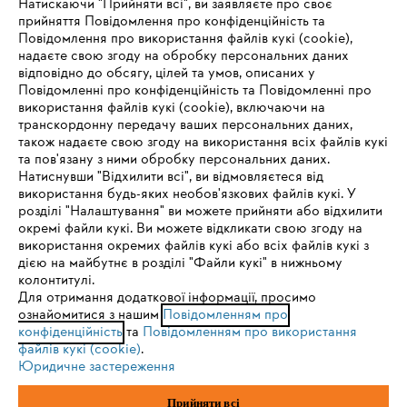
Натискаючи "Прийняти всі", ви заявляєте про своє
прийняття Повідомлення про конфіденційність та
Про компанію STIHL
Повідомлення про використання файлів кукі (cookie),
надаєте свою згоду на обробку персональних даних
відповідно до обсягу, цілей та умов, описаних у
Повідомленні про конфіденційність та Повідомленні про
Запитання та відповіді
використання файлів кукі (cookie), включаючи на
транскордонну передачу ваших персональних даних,
також надаєте свою згоду на використання всіх файлів кукі
та пов'язану з ними обробку персональних даних.
Натиснувши "Відхилити всі", ви відмовляєтеся від
Сервіс
IHR BROWSER WIRD NICHT
використання будь-яких необов'язкових файлів кукі. У
розділі "Налаштування" ви можете прийняти або відхилити
UNTERSTÜTZT
окремі файли кукі. Ви можете відкликати свою згоду на
використання окремих файлів кукі або всіх файлів кукі з
дією на майбутнє в розділі "Файли кукі" в нижньому
Sie nutzen einen Browser, den wir noch nicht unterstützen. Für
колонтитулі.
Політика конфіденційності
Вихідні дані
Cookies
eine optimale Nutzung unserer Seite empfehlen wir Ihnen, zu
Для отримання додаткової інформації, просимо
ознайомитися з нашим
einem der folgenden Browser zu wechseln:
Повідомленням про
конфіденційність
та
Повідомленням про використання
Юридична інформація
файлів кукі (cookie)
.
Юридичне застереження
Firefox
Chrome
ТОВ Андреас Штіль
Прийняти всі
вул. Антонова, 10