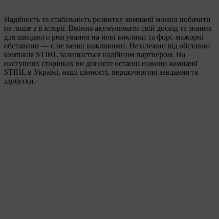
Надійність та стабільність розвитку компанії можна побачити
не лише з її історії. Вміння акумулювати свій досвід та знання
для швидкого реагування на нові виклики та форс-мажорні
обставини — є не менш важливими. Незалежно від обставин
компанія STIHL залишається надійним партнером. На
наступних сторінках ви дізнаєте останні новини компанії
STIHL в Україні, наші цінності, першочергові завдання та
здобутки.