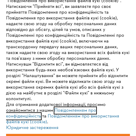
"Повідомлення про використання файлів кукі (cookie)”.
Запитання та відповіді
Натискаючи "Прийняти всі", ви заявляєте про своє
прийняття Повідомлення про конфіденційність та
Повідомлення про використання файлів кукі (cookie),
надаєте свою згоду на обробку персональних даних
відповідно до обсягу, цілей та умов, описаних у
Сервіс
Повідомленні про конфіденційність та Повідомленні про
використання файлів кукі (cookie), включаючи на
транскордонну передачу ваших персональних даних,
також надаєте свою згоду на використання всіх файлів кукі
та пов'язану з ними обробку персональних даних.
Натиснувши "Відхилити всі", ви відмовляєтеся від
Політика конфіденційності
Вихідні дані
Cookies
IHR BROWSER WIRD NICHT
використання будь-яких необов'язкових файлів кукі. У
розділі "Налаштування" ви можете прийняти або відхилити
UNTERSTÜTZT
Юридична інформація
окремі файли кукі. Ви можете відкликати свою згоду на
використання окремих файлів кукі або всіх файлів кукі з
дією на майбутнє в розділі "Файли кукі" в нижньому
Sie nutzen einen Browser, den wir noch nicht unterstützen. Für
колонтитулі.
ТОВ Андреас Штіль
eine optimale Nutzung unserer Seite empfehlen wir Ihnen, zu
Для отримання додаткової інформації, просимо
вул. Антонова, 10
ознайомитися з нашим
einem der folgenden Browser zu wechseln:
Повідомленням про
с. Чайки
Київська обл., 08135
конфіденційність
та
Повідомленням про використання
файлів кукі (cookie)
.
Юридичне застереження
Firefox
Chrome