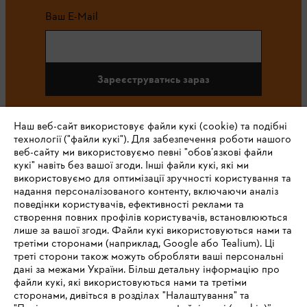
Ваш E-Mail
Зареєструватись зараз
Наш веб-сайт використовує файли кукі (cookie) та подібні
технології ("файли кукі"). Для забезпечення роботи нашого
#STIHL
веб-сайту ми використовуємо певні "обов’язкові файли
кукі" навіть без вашої згоди. Інші файли кукі, які ми
використовуємо для оптимізації зручності користування та
надання персоналізованого контенту, включаючи аналіз
поведінки користувачів, ефективності реклами та
створення повних профілів користувачів, встановлюються
лише за вашої згоди. Файли кукі використовуються нами та
третіми сторонами (наприклад, Google або Tealium). Ці
треті сторони також можуть обробляти ваші персональні
Про компанію STIHL
дані за межами України. Більш детальну інформацію про
файли кукі, які використовуються нами та третіми
сторонами, дивіться в розділах "Налаштування" та