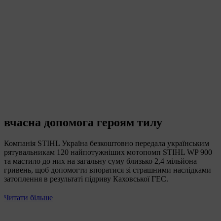
вчасна допомога героям тилу
Компанія STIHL Україна безкоштовно передала українським
рятувальникам 120 найпотужніших мотопомп STIHL WP 900
та мастило до них на загальну суму близько 2,4 мільйона
гривень, щоб допомогти впоратися зі страшними наслідками
затоплення в результаті підриву Каховської ГЕС.
Читати більше