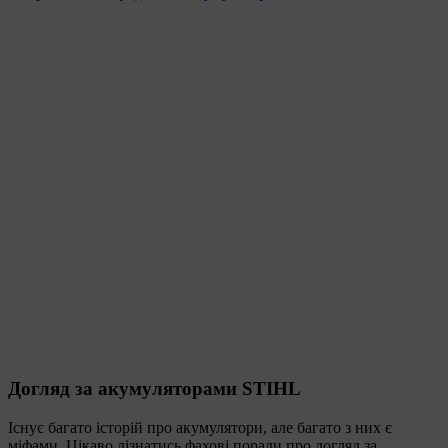
Догляд за акумуляторами STIHL
Існує багато історій про акумулятори, але багато з них є
міфами. Цікаво дізнатись фахові поради про догляд за