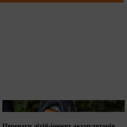
Літій-іонні акумулятори STIHL легкі та довговічні.
Переваги літій-іонних акумуляторів