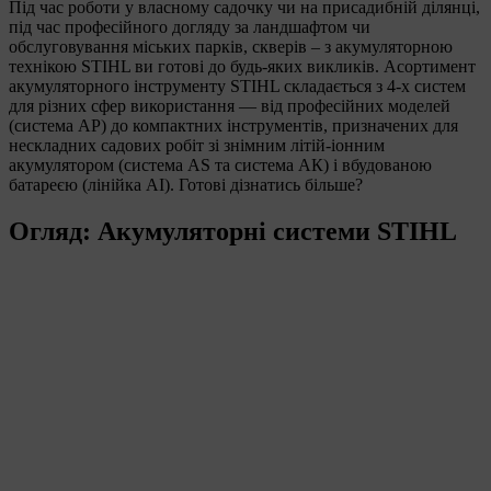
Під час роботи у власному садочку чи на присадибній ділянці,
під час професійного догляду за ландшафтом чи
обслуговування міських парків, скверів – з акумуляторною
технікою STIHL ви готові до будь-яких викликів. Асортимент
акумуляторного інструменту STIHL складається з 4-х систем
для різних сфер використання — від професійних моделей
(система АР) до компактних інструментів, призначених для
нескладних садових робіт зі знімним літій-іонним
акумулятором (система AS та система АК) і вбудованою
батареєю (лінійка АІ). Готові дізнатись більше?
Огляд: Акумуляторні системи STIHL