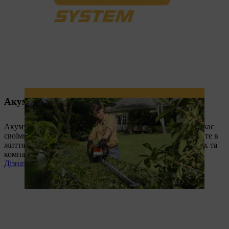
Акумуляторна система AK
Акумуляторна садова техніка STIHL системи AK — вражає
своїми показниками потужності та витривалості. Втілюйте в
життя свої садові проекти за допомогою наших потужних та
компактних акумуляторних інструментів.
Дізнатись більше зараз