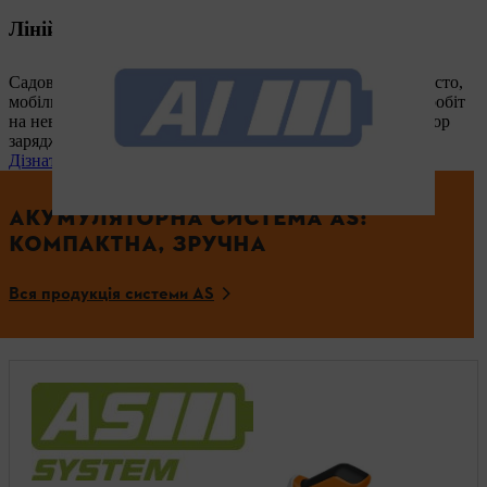
Лінійка AI з вбудованим акумулятором
Садова техніка STIHL акумуляторної лінійки AI – це просто,
мобільно та надійно. Найкраще оснащення для садових робіт
на невеликій присадибній ділянці. Вбудований акумулятор
заряджається від звичайної розетки.
Дізнатись більше зараз
АКУМУЛЯТОРНА СИСТЕМА AS:
КОМПАКТНА, ЗРУЧНА
Вся продукція системи AS