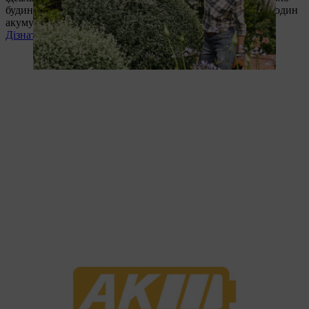
будинку. Які пристрої входять до системи? Чи підходить один
акумулятор до кожного з них?
Дізнатись більше зараз