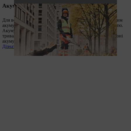
Акумуляторна система AP
Для всіх, хто в щоденній роботі віддає перевагу безшумним
акумуляторним інструментам із максимальною потужністю.
Акумуляторна система STIHL AP — це продуктивність,
тривалий час роботи, безшумна робота та потужні літій-іоні
акумулятори.
Дізнатись більше зараз