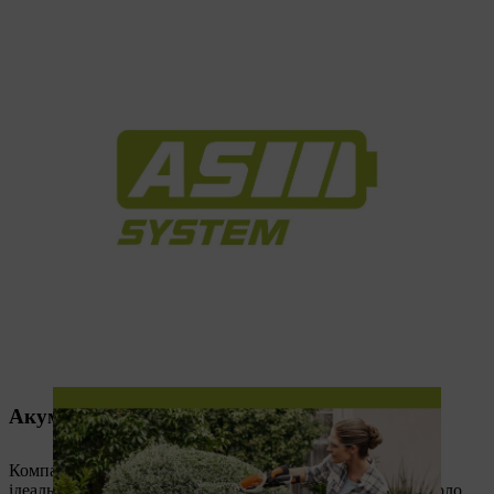
Акумуляторна система AS
Компактні та зручні пристрої акумуляторної системи AS
ідеально підходять для філігранної роботи в саду та навколо