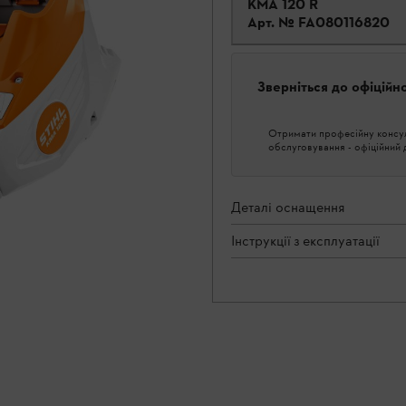
KMA 120 R
Арт. №
FA080116820
Зверніться до офіційн
Отримати професійну консуль
обслуговування - офіційний
Деталі оснащення
Інструкції з експлуатації