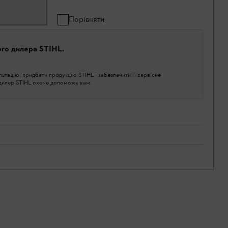
Порівняти
ого дилера STIHL.
тацію, придбати продукцію STIHL і забезпечити її сервісне
 дилер STIHL охоче допоможе вам.