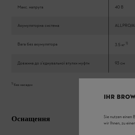
Макс. напруга
40 В
Акумуляторна система
ALLPRO/A
1
)
Вага без акумулятора
3.5 кг
Довжина до з’єднувальної втулки муфти
93 см
1
)
без насадки
IHR BROW
Sie nutzen einen 
Оснащення
wir Ihnen, zu ein