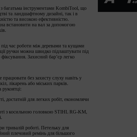
 з багатьма інструментами KombiTool, що
ві та ландшафтному дизайні, так і в
ністю та високою ефективністю.
на встановити на вал за допомогою
ів.
 під час роботи між деревами та кущами
иції ручки можна швидко підлаштувати під
 фіксування. Захисний бар’єр легко
працювати без захисту слуху навіть у
л, лікарень або міських парків.
 рукоятці:
, достатній для легких робіт, економлячи
боті з косильною головкою STIHL RG-KM,
.
и тривалій роботі. Петельку для
йний плечовий ремінь для більшого