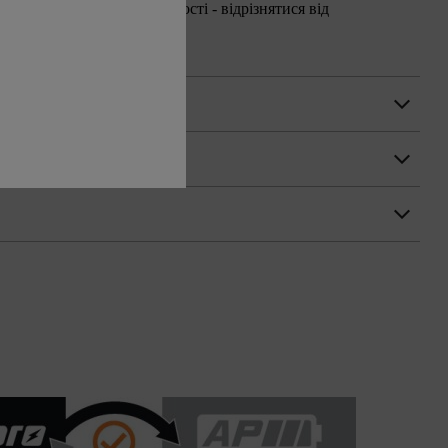
аналогічній функціональності - відрізнятися від