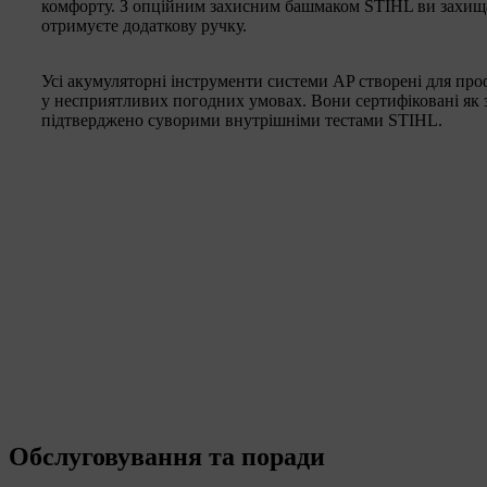
комфорту. З опційним захисним башмаком STIHL ви захищає
отримуєте додаткову ручку.
Усі акумуляторні інструменти системи AP створені для пр
у несприятливих погодних умовах. Вони сертифіковані як з
підтверджено суворими внутрішніми тестами STIHL.
Обслуговування та поради