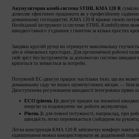
Акумуляторна комбі-система STIHL KMA 120 R
сумісна
дозволяє ефективно працювати як у професійному садівницт
домашньому господарстві. KMA 120 R вражає своєю потуж
Необхідний інструмент із системи STIHL KombiSystem мож
швидкоз’ємного з’єднання з гвинтом за кілька простих крок
Завдяки круглій ручці ви отримуєте максимальну гнучкість
або в обмежених просторах. Для ергономічної робочої поз
свій зріст без інструментів за допомогою системи швидкого
кріпиться та знімається за потреби.
Потужний EC-двигун працює настільки тихо, що ви можете 
домашньому саду чи інших шумочутливих місцях — біля шкі
Двоступенева регулювання швидкості інтегрована прямо на
ECO (рівень 1):
двигун працює на зниженої швидкості
енергію та подовжуючи час роботи акумулятора.
Рівень 2:
для повної потужності, наприклад, при ро
швидкість легко перемикається слайдером на рукоятці
Легка конструкція KMA 120 R забезпечує комфорт навіть пр
підвішування можна використовувати як додатковий подві