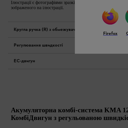
Ілюстрації є фотографіями зразків. Зовнішній вигляд і фак
зображеного на ілюстрації.
Кругла ручка (R) з обмежувачем кроку
Firefox
Регулювання швидкості
EC-двигун
Акумуляторна комбі-система KMA 1
КомбіДвигун з регульованою швидкі