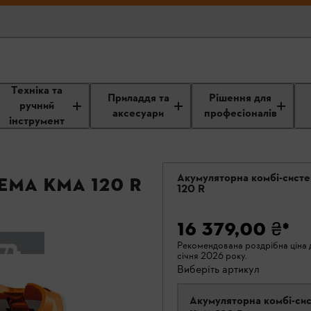
Техніка та
Приладдя та
Рішення для
ручний
аксесуари
професіоналів
інструмент
Акумуляторна комбі-сист
ма KMA 120 R
120 R
16 379,00 ₴
*
Рекомендована роздрібна ціна д
січня 2026 року.
Виберіть артикул
Акумуляторна комбі-си