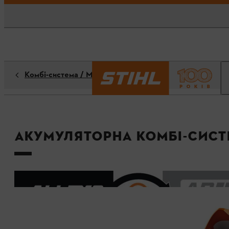
Комбі-система / Мульти-система
Акумуляторна комбі-систе