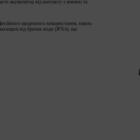
те акумулятор від контакту з землею та
офесійного щоденного використання, навіть
ахищені від бризок води (IPX4), що