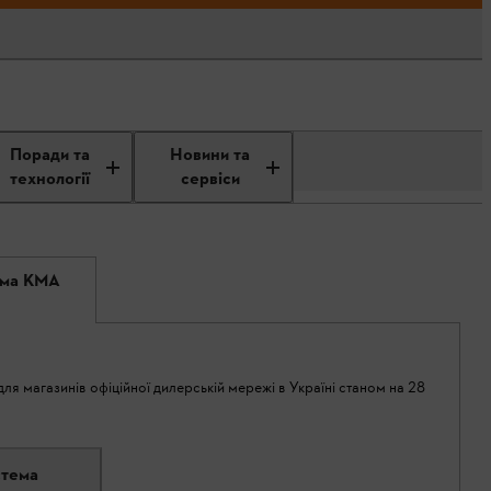
Поради та
Новини та
технології
сервіси
ема KMA
ля магазинів офіційної дилерській мережі в Україні станом на 28
стема