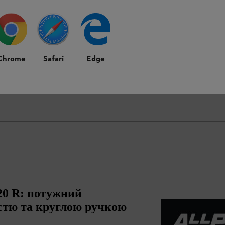
тичне розташування елементів обладнання на продукті може - при 
Chrome
Safari
Edge
20 R: потужний
стю та круглою ручкою