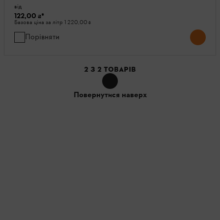
від
122,00 ₴
*
Базова ціна за літр
1 220,00 ₴
Порівняти
2
З
2
ТОВАРІВ
Повернутися наверх