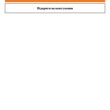
Про компанію STIHL
Відкрити налаштування
Запитання та відповіді
Сервіс
Політика конфіденційності
Вихідні дані
Cookies
Юридична інформація
ТОВ Андреас Штіль