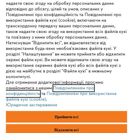
надаєте свою згоду на обробку персональних даних
відповідно до обсягу, цілей та умов, описаних у
Отримуйте останні новини світу STIHL
Повідомленні про конфіденційність та Повідомленні про
першими! Підписуйтесь на розсилку новин
використання файлів кукі (cookie), включаючи на
транскордонну передачу ваших персональних даних,
також надаєте свою згоду на використання всіх файлів кукі
та пов'язану з ними обробку персональних даних.
Ваш E-Mail
Натиснувши "Відхилити всі", ви відмовляєтеся від
IHR BROWSER WIRD NICHT
використання будь-яких необов'язкових файлів кукі. У
розділі "Налаштування" ви можете прийняти або відхилити
UNTERSTÜTZT
окремі файли кукі. Ви можете відкликати свою згоду на
використання окремих файлів кукі або всіх файлів кукі з
Зареєструватись зараз
дією на майбутнє в розділі "Файли кукі" в нижньому
Sie nutzen einen Browser, den wir noch nicht unterstützen. Für
колонтитулі.
eine optimale Nutzung unserer Seite empfehlen wir Ihnen, zu
Для отримання додаткової інформації, просимо
ознайомитися з нашим
einem der folgenden Browser zu wechseln:
Повідомленням про
#STIHL
конфіденційність
та
Повідомленням про використання
файлів кукі (cookie)
.
Юридичне застереження
Firefox
Chrome
Прийняти всі
Safari
Edge
Відхилити всі