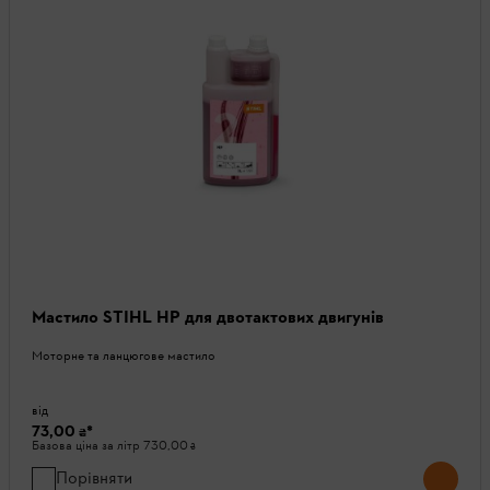
Мастило STIHL HP для двотактових двигунів
Моторне та ланцюгове мастило
від
73,00 ₴
*
Базова ціна за літр
730,00 ₴
Порівняти