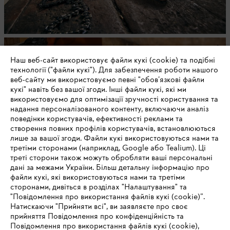
Паливно-мастильні матеріали
Наш веб-сайт використовує файли кукі (cookie) та подібні
технології ("файли кукі"). Для забезпечення роботи нашого
веб-сайту ми використовуємо певні "обов’язкові файли
кукі" навіть без вашої згоди. Інші файли кукі, які ми
використовуємо для оптимізації зручності користування та
надання персоналізованого контенту, включаючи аналіз
поведінки користувачів, ефективності реклами та
створення повних профілів користувачів, встановлюються
лише за вашої згоди. Файли кукі використовуються нами та
третіми сторонами (наприклад, Google або Tealium). Ці
треті сторони також можуть обробляти ваші персональні
дані за межами України. Більш детальну інформацію про
файли кукі, які використовуються нами та третіми
сторонами, дивіться в розділах "Налаштування" та
"Повідомлення про використання файлів кукі (cookie)”.
Захисний одяг, взуття та аксесуари
Натискаючи "Прийняти всі", ви заявляєте про своє
прийняття Повідомлення про конфіденційність та
Повідомлення про використання файлів кукі (cookie),