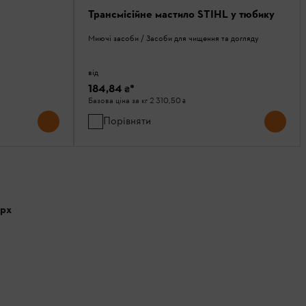
Трансмісійне мастило STIHL у тюбику
Миючі засоби / Засоби для чищення та догляду
від
184,84 ₴
*
Базова ціна за кг
2 310,50 ₴
Порівняти
рх