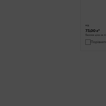
від
73,00 ₴
*
Базова ціна за л
Порівнят