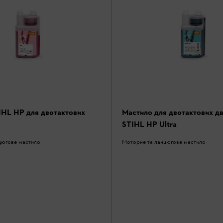
IHL HP для двотактових
Мастило для двотактових дв
STIHL HP Ultra
цюгове мастило
Моторне та ланцюгове мастило