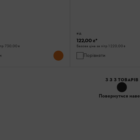
від
122,00 ₴
*
ітр
730,00 ₴
Базова ціна за літр
1 220,00 ₴
и
Порівняти
3
З
3
ТОВАРІВ
Повернутися наве