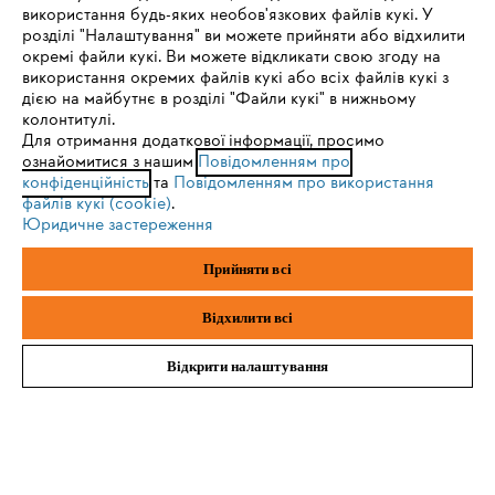
IHR BROWSER WIRD NICHT
використання будь-яких необов'язкових файлів кукі. У
розділі "Налаштування" ви можете прийняти або відхилити
UNTERSTÜTZT
окремі файли кукі. Ви можете відкликати свою згоду на
Захисний одяг, взуття та аксесуари
використання окремих файлів кукі або всіх файлів кукі з
дією на майбутнє в розділі "Файли кукі" в нижньому
Sie nutzen einen Browser, den wir noch nicht unterstützen. Für
колонтитулі.
eine optimale Nutzung unserer Seite empfehlen wir Ihnen, zu
Для отримання додаткової інформації, просимо
ознайомитися з нашим
einem der folgenden Browser zu wechseln:
Повідомленням про
Отримуйте останні новини світу STIHL
конфіденційність
та
Повідомленням про використання
першими! Підписуйтесь на розсилку новин
файлів кукі (cookie)
.
Юридичне застереження
Firefox
Chrome
Ваш E-Mail
Прийняти всі
Safari
Edge
Відхилити всі
Відкрити налаштування
Зареєструватись зараз
#STIHL