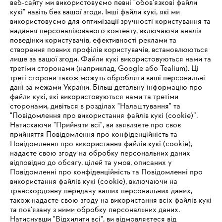
веб-сайту ми використовуємо певні "обов’язкові файли
кукі" навіть без вашої згоди. Інші файли кукі, які ми
використовуємо для оптимізації зручності користування та
надання персоналізованого контенту, включаючи аналіз
поведінки користувачів, ефективності реклами та
створення повних профілів користувачів, встановлюються
лише за вашої згоди. Файли кукі використовуються нами та
третіми сторонами (наприклад, Google або Tealium). Ці
треті сторони також можуть обробляти ваші персональні
дані за межами України. Більш детальну інформацію про
файли кукі, які використовуються нами та третіми
Паливно-мастильні матеріали
сторонами, дивіться в розділах "Налаштування" та
"Повідомлення про використання файлів кукі (cookie)”.
Натискаючи "Прийняти всі", ви заявляєте про своє
прийняття Повідомлення про конфіденційність та
Повідомлення про використання файлів кукі (cookie),
надаєте свою згоду на обробку персональних даних
відповідно до обсягу, цілей та умов, описаних у
Повідомленні про конфіденційність та Повідомленні про
використання файлів кукі (cookie), включаючи на
транскордонну передачу ваших персональних даних,
також надаєте свою згоду на використання всіх файлів кукі
та пов'язану з ними обробку персональних даних.
Натиснувши "Відхилити всі", ви відмовляєтеся від