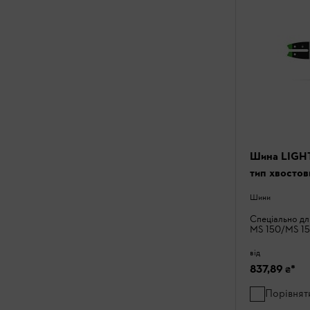
Шина LIGHT 0
тип хвосто
Шини
Спеціально дл
MS 150/MS 15
від
837,89 ₴
*
Порівнят