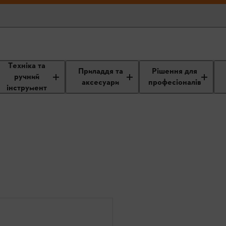
Техніка та
Приладдя та
Рішення для
ручний
аксесуари
професіоналів
інструмент