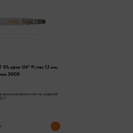
1; крок 1/4" P; паз 1,1 мм;
вика 3005
я акумуляторних пил та моделей
0 T
и