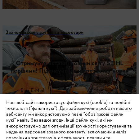
Захисний одяг, взуття та аксесуари
Отримуйте останні новини світу STIHL
першими! Підписуйтесь на розсилку новин
Ваш E-Mail
Наш веб-сайт використовує файли кукі (cookie) та подібні
технології ("файли кукі"). Для забезпечення роботи нашого
веб-сайту ми використовуємо певні "обов’язкові файли
Зареєструватись зараз
кукі" навіть без вашої згоди. Інші файли кукі, які ми
використовуємо для оптимізації зручності користування та
надання персоналізованого контенту, включаючи аналіз
поведінки користувачів, ефективності реклами та