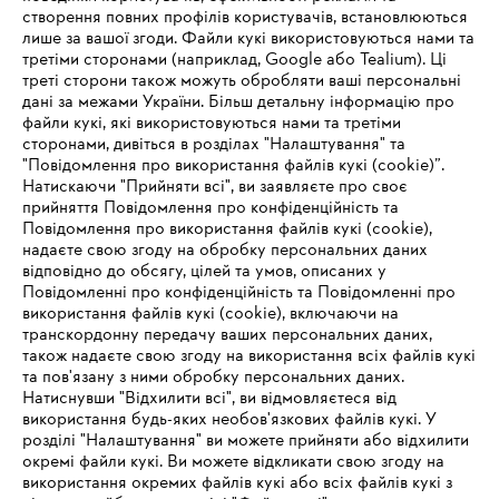
створення повних профілів користувачів, встановлюються
#STIHL
лише за вашої згоди. Файли кукі використовуються нами та
третіми сторонами (наприклад, Google або Tealium). Ці
треті сторони також можуть обробляти ваші персональні
дані за межами України. Більш детальну інформацію про
файли кукі, які використовуються нами та третіми
сторонами, дивіться в розділах "Налаштування" та
"Повідомлення про використання файлів кукі (cookie)”.
Натискаючи "Прийняти всі", ви заявляєте про своє
прийняття Повідомлення про конфіденційність та
Про компанію STIHL
Повідомлення про використання файлів кукі (cookie),
надаєте свою згоду на обробку персональних даних
відповідно до обсягу, цілей та умов, описаних у
Повідомленні про конфіденційність та Повідомленні про
Запитання та відповіді
використання файлів кукі (cookie), включаючи на
транскордонну передачу ваших персональних даних,
також надаєте свою згоду на використання всіх файлів кукі
та пов'язану з ними обробку персональних даних.
Натиснувши "Відхилити всі", ви відмовляєтеся від
Сервіс
IHR BROWSER WIRD NICHT
використання будь-яких необов'язкових файлів кукі. У
розділі "Налаштування" ви можете прийняти або відхилити
UNTERSTÜTZT
окремі файли кукі. Ви можете відкликати свою згоду на
використання окремих файлів кукі або всіх файлів кукі з