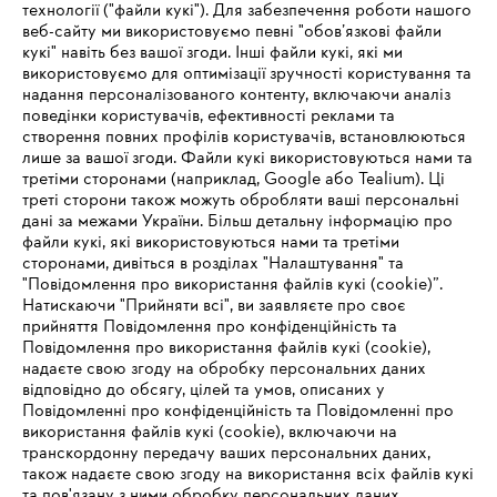
технології ("файли кукі"). Для забезпечення роботи нашого
веб-сайту ми використовуємо певні "обов’язкові файли
кукі" навіть без вашої згоди. Інші файли кукі, які ми
використовуємо для оптимізації зручності користування та
надання персоналізованого контенту, включаючи аналіз
поведінки користувачів, ефективності реклами та
створення повних профілів користувачів, встановлюються
лише за вашої згоди. Файли кукі використовуються нами та
третіми сторонами (наприклад, Google або Tealium). Ці
треті сторони також можуть обробляти ваші персональні
дані за межами України. Більш детальну інформацію про
файли кукі, які використовуються нами та третіми
Паливно-мастильні матеріали
сторонами, дивіться в розділах "Налаштування" та
"Повідомлення про використання файлів кукі (cookie)”.
Натискаючи "Прийняти всі", ви заявляєте про своє
прийняття Повідомлення про конфіденційність та
Повідомлення про використання файлів кукі (cookie),
надаєте свою згоду на обробку персональних даних
відповідно до обсягу, цілей та умов, описаних у
Повідомленні про конфіденційність та Повідомленні про
використання файлів кукі (cookie), включаючи на
транскордонну передачу ваших персональних даних,
також надаєте свою згоду на використання всіх файлів кукі
та пов'язану з ними обробку персональних даних.