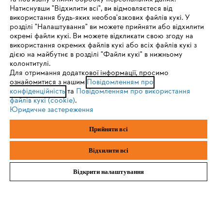
Натиснувши "Відхилити всі", ви відмовляєтеся від
IHR BROWSER WIRD NICHT
використання будь-яких необов'язкових файлів кукі. У
розділі "Налаштування" ви можете прийняти або відхилити
UNTERSTÜTZT
Захисний одяг, взуття та аксесуари
окремі файли кукі. Ви можете відкликати свою згоду на
використання окремих файлів кукі або всіх файлів кукі з
дією на майбутнє в розділі "Файли кукі" в нижньому
Sie nutzen einen Browser, den wir noch nicht unterstützen. Für
колонтитулі.
eine optimale Nutzung unserer Seite empfehlen wir Ihnen, zu
Для отримання додаткової інформації, просимо
Отримуйте останні новини світу STIHL
ознайомитися з нашим
einem der folgenden Browser zu wechseln:
Повідомленням про
конфіденційність
та
Повідомленням про використання
першими! Підписуйтесь на розсилку новин
файлів кукі (cookie)
.
Юридичне застереження
Firefox
Chrome
Ваш E-Mail
Прийняти всі
Safari
Edge
Відхилити всі
Зареєструватись зараз
Відкрити налаштування
#STIHL