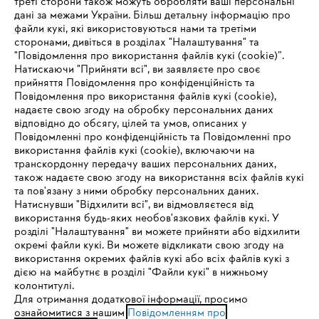
треті сторони також можуть обробляти ваші персональні
дані за межами України. Більш детальну інформацію про
файли кукі, які використовуються нами та третіми
сторонами, дивіться в розділах "Налаштування" та
"Повідомлення про використання файлів кукі (cookie)”.
Натискаючи "Прийняти всі", ви заявляєте про своє
прийняття Повідомлення про конфіденційність та
Про компанію STIHL
Повідомлення про використання файлів кукі (cookie),
надаєте свою згоду на обробку персональних даних
відповідно до обсягу, цілей та умов, описаних у
Повідомленні про конфіденційність та Повідомленні про
Запитання та відповіді
використання файлів кукі (cookie), включаючи на
транскордонну передачу ваших персональних даних,
також надаєте свою згоду на використання всіх файлів кукі
та пов'язану з ними обробку персональних даних.
Натиснувши "Відхилити всі", ви відмовляєтеся від
Сервіс
IHR BROWSER WIRD NICHT
використання будь-яких необов'язкових файлів кукі. У
розділі "Налаштування" ви можете прийняти або відхилити
UNTERSTÜTZT
окремі файли кукі. Ви можете відкликати свою згоду на
використання окремих файлів кукі або всіх файлів кукі з
дією на майбутнє в розділі "Файли кукі" в нижньому
Sie nutzen einen Browser, den wir noch nicht unterstützen. Für
колонтитулі.
Політика конфіденційності
Вихідні дані
Cookies
eine optimale Nutzung unserer Seite empfehlen wir Ihnen, zu
Для отримання додаткової інформації, просимо
ознайомитися з нашим
einem der folgenden Browser zu wechseln:
Повідомленням про