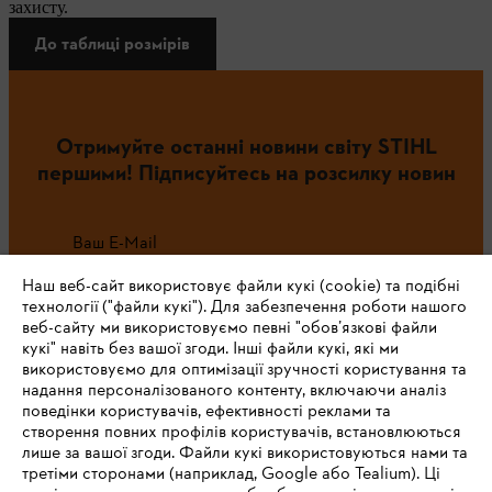
захисту.
До таблиці розмірів
Отримуйте останні новини світу STIHL
першими! Підписуйтесь на розсилку новин
Ваш E-Mail
Наш веб-сайт використовує файли кукі (cookie) та подібні
технології ("файли кукі"). Для забезпечення роботи нашого
веб-сайту ми використовуємо певні "обов’язкові файли
Зареєструватись зараз
кукі" навіть без вашої згоди. Інші файли кукі, які ми
використовуємо для оптимізації зручності користування та
надання персоналізованого контенту, включаючи аналіз
поведінки користувачів, ефективності реклами та
створення повних профілів користувачів, встановлюються
#STIHL
лише за вашої згоди. Файли кукі використовуються нами та
третіми сторонами (наприклад, Google або Tealium). Ці