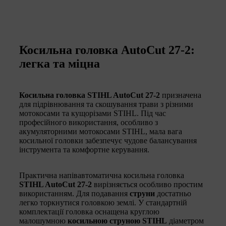
Косильна головка AutoCut 27-2:
легка та міцна
Косильна головка STIHL AutoCut 27-2
призначена
для підрівнювання та скошування трави з різними
мотокосами та кущорізами STIHL. Під час
професійного використання, особливо з
акумуляторними мотокосами STIHL, мала вага
косильної головки забезпечує чудове балансування
інструмента та комфортне керування.
Практична напівавтоматична косильна головка
STIHL AutoCut 27-2
вирізняється особливо простим
використанням. Для подавання
струни
достатньо
легко торкнутися головкою землі. У стандартній
комплектації головка оснащена круглою
малошумною
косильною струною STIHL
діаметром