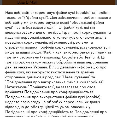
Ваш E-Mail
Наш веб-сайт використовує файли кукі (cookie) та подібні
технології ("файли кукі"). Для забезпечення роботи нашого
веб-сайту ми використовуємо певні "обов’язкові файли
Зареєструватись зараз
кукі" навіть без вашої згоди. Інші файли кукі, які ми
використовуємо для оптимізації зручності користування та
надання персоналізованого контенту, включаючи аналіз
поведінки користувачів, ефективності реклами та
створення повних профілів користувачів, встановлюються
#STIHL
лише за вашої згоди. Файли кукі використовуються нами та
третіми сторонами (наприклад, Google або Tealium). Ці
треті сторони також можуть обробляти ваші персональні
дані за межами України. Більш детальну інформацію про
файли кукі, які використовуються нами та третіми
сторонами, дивіться в розділах "Налаштування" та
"Повідомлення про використання файлів кукі (cookie)”.
Натискаючи "Прийняти всі", ви заявляєте про своє
прийняття Повідомлення про конфіденційність та
Про компанію STIHL
Повідомлення про використання файлів кукі (cookie),
надаєте свою згоду на обробку персональних даних
відповідно до обсягу, цілей та умов, описаних у
Повідомленні про конфіденційність та Повідомленні про
Запитання та відповіді