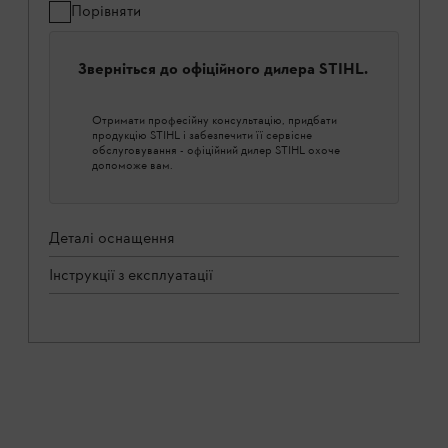
Порівняти
Зверніться до офіційного дилера STIHL.
Отримати професійну консультацію, придбати
продукцію STIHL і забезпечити її сервісне
обслуговування - офіційний дилер STIHL охоче
допоможе вам.
Деталі оснащення
Інструкції з експлуатації