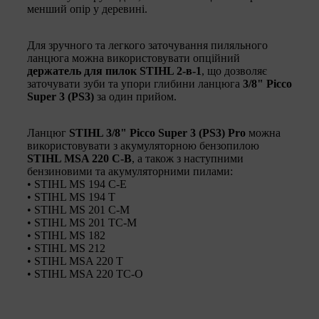
менший опір у деревині.
Для зручного та легкого заточування пиляльного
ланцюга можна використовувати опційний
держатель для пилок STIHL 2-в-1
, що дозволяє
заточувати зуби та упори глибини ланцюга
3/8" Picco
Super 3 (PS3)
за один прийом.
Ланцюг
STIHL 3/8" Picco Super 3 (PS3) Pro
можна
використовувати з акумуляторною бензопилою
STIHL MSA 220 C-B
, а також з наступними
бензиновими та акумуляторними пилами:
• STIHL MS 194 C-E
• STIHL MS 194 T
• STIHL MS 201 C-M
• STIHL MS 201 TC-M
• STIHL MS 182
• STIHL MS 212
• STIHL MSA 220 T
• STIHL MSA 220 TC-O