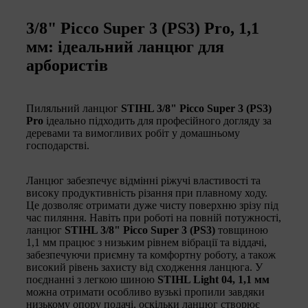
3/8" Picco Super 3 (PS3) Pro, 1,1
мм: ідеальний ланцюг для
арбористів
Пиляльний ланцюг
STIHL 3/8" Picco Super 3 (PS3)
Pro
ідеально підходить для професійного догляду за
деревами та вимогливих робіт у домашньому
господарстві.
Ланцюг забезпечує відмінні ріжучі властивості та
високу продуктивність різання при плавному ходу.
Це дозволяє отримати дуже чисту поверхню зрізу під
час пиляння. Навіть при роботі на повній потужності,
ланцюг
STIHL 3/8" Picco Super 3 (PS3)
товщиною
1,1 мм працює з низьким рівнем вібрації та віддачі,
забезпечуючи приємну та комфортну роботу, а також
високий рівень захисту від сходження ланцюга. У
поєднанні з легкою шиною
STIHL Light 04, 1,1 мм
можна отримати особливо вузькі пропили завдяки
низькому опору подачі, оскільки ланцюг створює