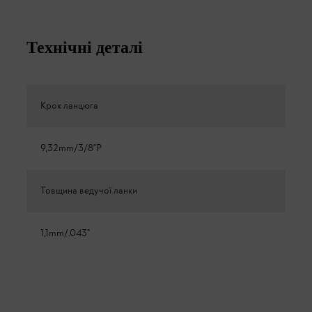
Технічні деталі
Крок ланцюга
9,32mm/3/8"P
Товщина ведучої ланки
1,1mm/.043"