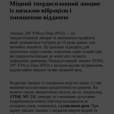
Міцний твердосплавний ланцюг
із низькою вібрацією і
зменшеною віддачею
Ланцюг 3/8" P Picco Duro (PD3) — це
твердосплавний ланцюг із зменшеним профілем,
який залишається гострим до 10 разів довше, ніж
звичайні ланцюги. Це ідеально підходить для
приватних користувачів, власників садів та майстрів,
які працюють близько до землі або пиляють
забруднену деревину. Твердосплавний ланцюг STIHL
3/8" P Picco Duro (PD3) є загалом високо витривалим,
надзвичайно міцним та має низький знос.
Водночас ланцюг із товщиною ведучої ланки 1,3 мм
вирізняється високою продуктивністю різання. Ви
можете своєю ланцюговою пилою, як-от, наприклад,
STIHL MS 211
, швидко та з меншими зусиллями
подрібнювати навіть товстіші насадження за
складних умов, наприклад, при
пилянні дров
. При
цьому ланцюг працює з низьким рівнем віддачі та