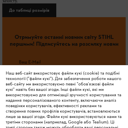
захисту.
До таблиці розмірів
Отримуйте останні новини світу STIHL
першими! Підписуйтесь на розсилку новин
Ваш E-Mail
Наш веб-сайт використовує файли кукі (cookie) та подібні
технології ("файли кукі"). Для забезпечення роботи нашого
веб-сайту ми використовуємо певні "обов’язкові файли
Зареєструватись зараз
кукі" навіть без вашої згоди. Інші файли кукі, які ми
використовуємо для оптимізації зручності користування та
надання персоналізованого контенту, включаючи аналіз
поведінки користувачів, ефективності реклами та
створення повних профілів користувачів, встановлюються
#STIHL
лише за вашої згоди. Файли кукі використовуються нами та
третіми сторонами (наприклад, Google або Tealium). Ці
треті сторони також можуть обробляти ваші персональні