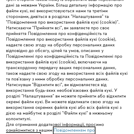
дані за межами України. Більш детальну інформацію про
файли кукі, які використовуються нами та третіми
сторонами, дивіться в розділах "Налаштування" та
"Повідомлення про використання файлів кукі (cookie)”.
Натискаючи "Прийняти всі", ви заявляєте про своє
прийняття Повідомлення про конфіденційність та
Про компанію STIHL
Повідомлення про використання файлів кукі (cookie),
надаєте свою згоду на обробку персональних даних
відповідно до обсягу, цілей та умов, описаних у
Повідомленні про конфіденційність та Повідомленні про
Запитання та відповіді
використання файлів кукі (cookie), включаючи на
транскордонну передачу ваших персональних даних,
також надаєте свою згоду на використання всіх файлів кукі
та пов'язану з ними обробку персональних даних.
Натиснувши "Відхилити всі", ви відмовляєтеся від
Сервіс
IHR BROWSER WIRD NICHT
використання будь-яких необов'язкових файлів кукі. У
розділі "Налаштування" ви можете прийняти або відхилити
UNTERSTÜTZT
окремі файли кукі. Ви можете відкликати свою згоду на
використання окремих файлів кукі або всіх файлів кукі з
дією на майбутнє в розділі "Файли кукі" в нижньому
Sie nutzen einen Browser, den wir noch nicht unterstützen. Für
колонтитулі.
Політика конфіденційності
Вихідні дані
Cookies
eine optimale Nutzung unserer Seite empfehlen wir Ihnen, zu
Для отримання додаткової інформації, просимо
ознайомитися з нашим
einem der folgenden Browser zu wechseln:
Повідомленням про