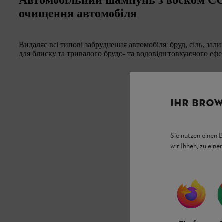
очищення автомобіля
Видаляє всі типові забруднення автомобіля: бруд, сіль, за
для блиску та тривалого брудо- та водовідштовхуючого ефе
IHR BROW
Sie nutzen einen 
wir Ihnen, zu ein