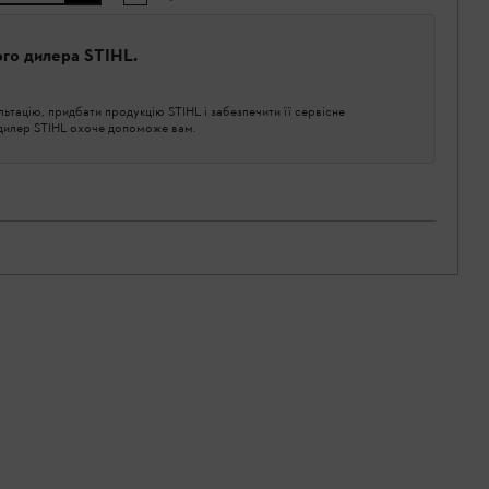
ого дилера STIHL.
тацію, придбати продукцію STIHL і забезпечити її сервісне
 дилер STIHL охоче допоможе вам.