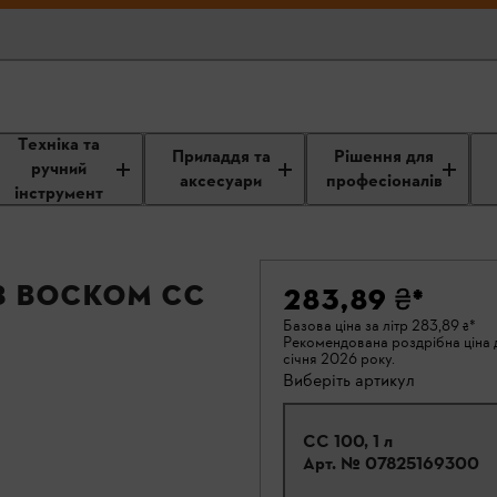
Техніка та
Приладдя та
Рішення для
ручний
аксесуари
професіоналів
інструмент
з воском CC
283,89 ₴
*
Базова ціна за літр
283,89 ₴
*
Рекомендована роздрібна ціна д
січня 2026 року.
Виберіть артикул
CC 100, 1 л
Арт. №
07825169300