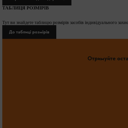
ТАБЛИЦЯ РОЗМІРІВ
Тут ви знайдете таблицю розмірів засобів індивідуального захис
До таблиці розмірів
Отримуйте оста