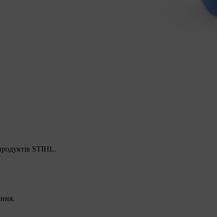
 продуктів STIHL.
ання.