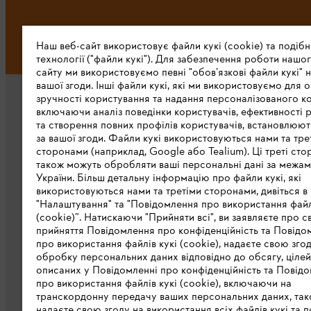
Наш веб-сайт використовує файли кукі (cookie) та подібн
технології ("файли кукі"). Для забезпечення роботи нашог
сайту ми використовуємо певні "обов’язкові файли кукі" н
вашої згоди. Інші файли кукі, які ми використовуємо для о
зручності користування та надання персоналізованого ко
включаючи аналіз поведінки користувачів, ефективності 
та створення повних профілів користувачів, встановлюю
за вашої згоди. Файли кукі використовуються нами та тре
сторонами (наприклад, Google або Tealium). Ці треті сто
також можуть обробляти ваші персональні дані за межа
Про компанію STIHL
України. Більш детальну інформацію про файли кукі, які
використовуються нами та третіми сторонами, дивіться в
STIHL в світі
"Налаштування" та "Повідомлення про використання файл
(cookie)”. Натискаючи "Прийняти всі", ви заявляєте про с
STIHL в Україні
прийняття Повідомлення про конфіденційність та Повідо
про використання файлів кукі (cookie), надаєте свою зго
Завантажити каталог
обробку персональних даних відповідно до обсягу, цілей
описаних у Повідомленні про конфіденційність та Повідо
STIHL Integrity Line
про використання файлів кукі (cookie), включаючи на
транскордонну передачу ваших персональних даних, та
надаєте свою згоду на використання всіх файлів кукі та п