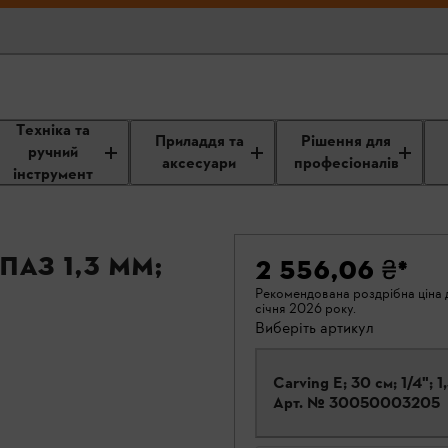
Техніка та
Приладдя та
Рішення для
ручний
аксесуари
професіоналів
інструмент
паз 1,3 мм;
2 556,06 ₴
*
Рекомендована роздрібна ціна д
січня 2026 року.
Виберіть артикул
Carving E; 30 см; 1/4"; 1
Арт. №
30050003205