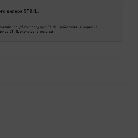
ого дилера STIHL.
тацію, придбати продукцію STIHL і забезпечити її сервісне
 дилер STIHL охоче допоможе вам.