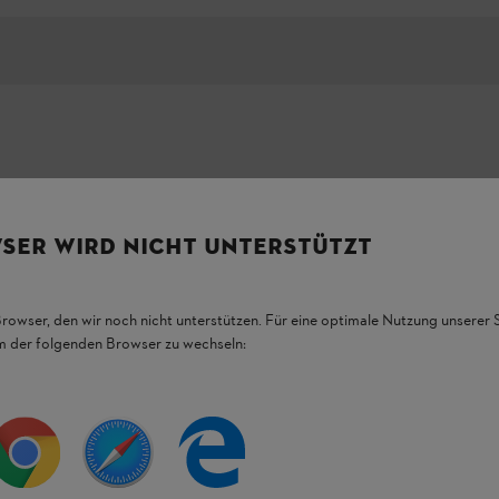
на шина для різьблення, з
SER WIRD NICHT UNTERSTÜTZT
Browser, den wir noch nicht unterstützen. Für eine optimale Nutzung unserer
ацюєте безпечно, точно та з меншим
em der folgenden Browser zu wechseln:
L MS 194
. Маркування на шині завжди
ти роботи з максимальною точністю.
радіуси, значно полегшуючи роботу з
 Шина Carving, 1/4", 1,3 мм має
 30 см. Завдяки своїй конструкції з
 та легкій конструкції ця різьбярська
 для догляду за деревами та для