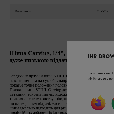
Вага шини
0.350 кг
Шина Carving, 1/4", 1,3 мм: спеціаль
IHR BROW
дуже низькою віддачею
Sie nutzen einen 
Завдяки напрямній шині STIHL Carving, 1/4", 1,3 мм ви пр
wir Ihnen, zu ein
навантаженням на суглоби, наприклад, з
бензопилою STIH
показує точне положення головки, що допомагає виконува
Головка шини STIHL Carving дозволяє вирізати дуже малі 
деталями, зокрема під час художнього різьблення по дереву.
трикомпонентну конструкцію, ширину паза 1,3 мм і довжину
низьким рівнем віддачі, масивному стелітовому наконечнику
шина ідеально підходить для різьблення ланцюговою пилою,
професійних арбористів (древолазів).