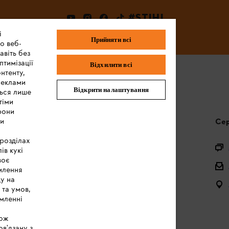
#STIHL
і
Прийняти всі
о веб-
авіть без
птимізації
Відхилити всі
нтенту,
реклами
Відкрити налаштування
ться лише
тіми
рони
ми
Запитання та відповіді
Сер
 розділах
Питання щодо асортименту
ів кукі
воє
Акумулятори та електричні пристрої
млення
ду на
Інструкції з експлуатації
 та умов,
мленні
кож
ов'язану з