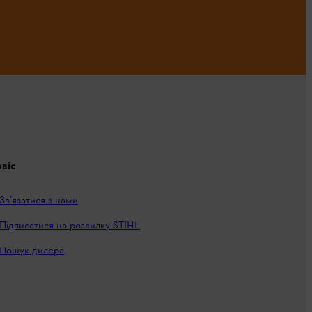
віс
Зв’язатися з нами
Підписатися на розсилку STIHL
Пошук дилера