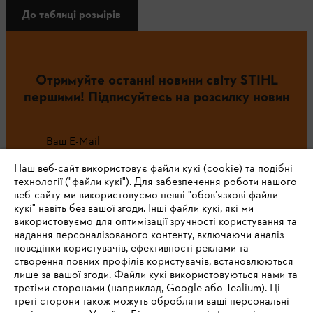
До таблиці розмірів
Отримуйте останні новини світу STIHL
першими! Підписуйтесь на розсилку новин
Ваш E-Mail
Наш веб-сайт використовує файли кукі (cookie) та подібні
технології ("файли кукі"). Для забезпечення роботи нашого
веб-сайту ми використовуємо певні "обов’язкові файли
Зареєструватись зараз
кукі" навіть без вашої згоди. Інші файли кукі, які ми
використовуємо для оптимізації зручності користування та
надання персоналізованого контенту, включаючи аналіз
поведінки користувачів, ефективності реклами та
створення повних профілів користувачів, встановлюються
#STIHL
лише за вашої згоди. Файли кукі використовуються нами та
третіми сторонами (наприклад, Google або Tealium). Ці
треті сторони також можуть обробляти ваші персональні