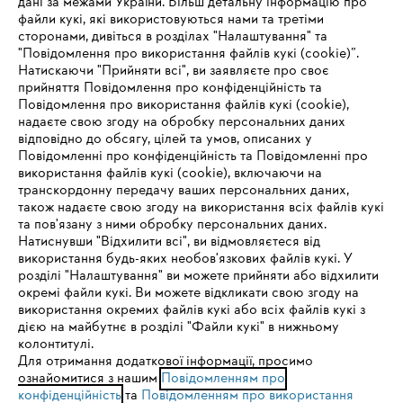
дані за межами України. Більш детальну інформацію про
файли кукі, які використовуються нами та третіми
сторонами, дивіться в розділах "Налаштування" та
"Повідомлення про використання файлів кукі (cookie)”.
Натискаючи "Прийняти всі", ви заявляєте про своє
прийняття Повідомлення про конфіденційність та
Про компанію STIHL
Повідомлення про використання файлів кукі (cookie),
надаєте свою згоду на обробку персональних даних
відповідно до обсягу, цілей та умов, описаних у
Повідомленні про конфіденційність та Повідомленні про
Запитання та відповіді
використання файлів кукі (cookie), включаючи на
транскордонну передачу ваших персональних даних,
також надаєте свою згоду на використання всіх файлів кукі
та пов'язану з ними обробку персональних даних.
Натиснувши "Відхилити всі", ви відмовляєтеся від
Сервіс
IHR BROWSER WIRD NICHT
використання будь-яких необов'язкових файлів кукі. У
розділі "Налаштування" ви можете прийняти або відхилити
UNTERSTÜTZT
окремі файли кукі. Ви можете відкликати свою згоду на
використання окремих файлів кукі або всіх файлів кукі з
дією на майбутнє в розділі "Файли кукі" в нижньому
Sie nutzen einen Browser, den wir noch nicht unterstützen. Für
колонтитулі.
Політика конфіденційності
Вихідні дані
Cookies
eine optimale Nutzung unserer Seite empfehlen wir Ihnen, zu
Для отримання додаткової інформації, просимо
ознайомитися з нашим
einem der folgenden Browser zu wechseln:
Повідомленням про
конфіденційність
та
Повідомленням про використання
Юридична інформація