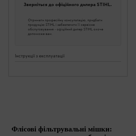
Зверніться до офіційного дилера STIHL.
Отримати професійну консультацію, придбати
продукцію STIHL і забезпечити її сервісне
обслуговування - офіційний дилер STIHL охоче
допоможе вам.
Інструкції з експлуатації
Флісові фільтрувальні мішки: