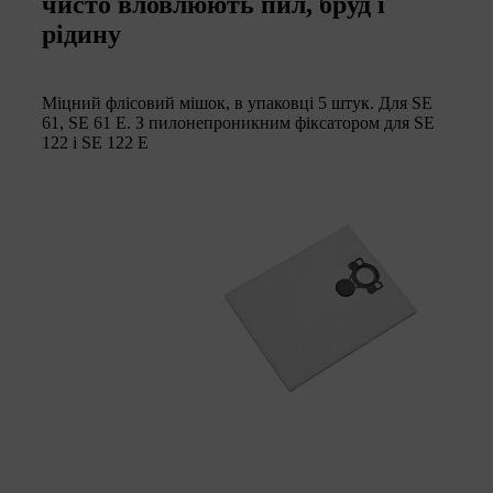
чисто вловлюють пил, бруд і
рідину
Міцний флісовий мішок, в упаковці 5 штук. Для SE
61, SE 61 E. З пилонепроникним фіксатором для SE
122 і SE 122 E