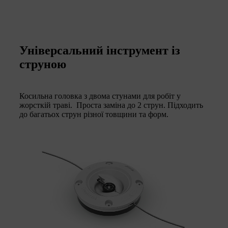
Універсальний інструмент із
струною
Косильна головка з двома стунами для робіт у
жорсткій траві. Проста заміна до 2 струн. Підходить
до багатьох струн різної товщини та форм.