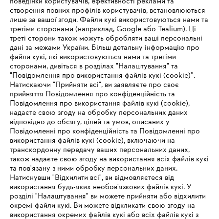
поведінки користувачів, ефективності реклами та
створення повних профілів користувачів, встановлюються
#STIHL
лише за вашої згоди. Файли кукі використовуються нами та
третіми сторонами (наприклад, Google або Tealium). Ці
треті сторони також можуть обробляти ваші персональні
дані за межами України. Більш детальну інформацію про
файли кукі, які використовуються нами та третіми
сторонами, дивіться в розділах "Налаштування" та
"Повідомлення про використання файлів кукі (cookie)”.
Натискаючи "Прийняти всі", ви заявляєте про своє
прийняття Повідомлення про конфіденційність та
Про компанію STIHL
Повідомлення про використання файлів кукі (cookie),
надаєте свою згоду на обробку персональних даних
відповідно до обсягу, цілей та умов, описаних у
Повідомленні про конфіденційність та Повідомленні про
Запитання та відповіді
використання файлів кукі (cookie), включаючи на
транскордонну передачу ваших персональних даних,
також надаєте свою згоду на використання всіх файлів кукі
та пов'язану з ними обробку персональних даних.
Натиснувши "Відхилити всі", ви відмовляєтеся від
Сервіс
IHR BROWSER WIRD NICHT
використання будь-яких необов'язкових файлів кукі. У
розділі "Налаштування" ви можете прийняти або відхилити
UNTERSTÜTZT
окремі файли кукі. Ви можете відкликати свою згоду на
використання окремих файлів кукі або всіх файлів кукі з