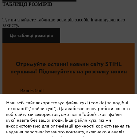
ТАБЛИЦЯ РОЗМІРІВ
Тут ви знайдете таблицю розмірів засобів індивідуального
захисту.
До таблиці розмірів
Отримуйте останні новини світу STIHL
першими! Підписуйтесь на розсилку новин
Ваш E-Mail
Наш веб-сайт використовує файли кукі (cookie) та подібні
технології ("файли кукі"). Для забезпечення роботи нашого
веб-сайту ми використовуємо певні "обов’язкові файли
Зареєструватись зараз
кукі" навіть без вашої згоди. Інші файли кукі, які ми
використовуємо для оптимізації зручності користування та
надання персоналізованого контенту, включаючи аналіз