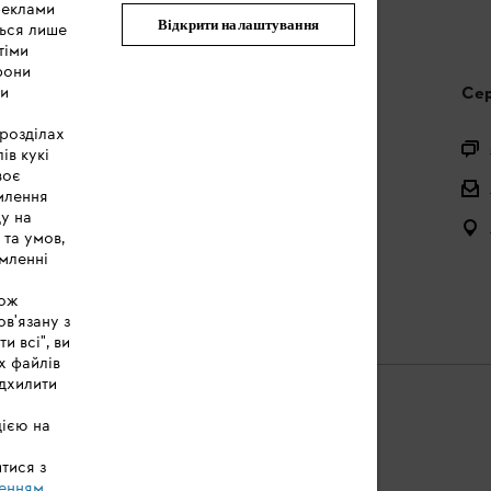
реклами
Відкрити налаштування
ться лише
тіми
рони
ми
Запитання та відповіді
Сер
 розділах
Питання щодо асортименту
ів кукі
воє
Акумулятори та електричні пристрої
млення
ду на
Інструкції з експлуатації
 та умов,
мленні
кож
ов'язану з
 всі", ви
х файлів
ідхилити
дією на
і
Cookies
Юридична інформація
тися з
енням