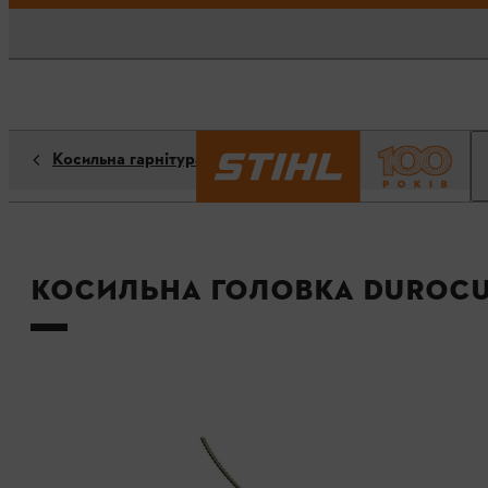
Косильна гарнітура
Косильна головка DuroC