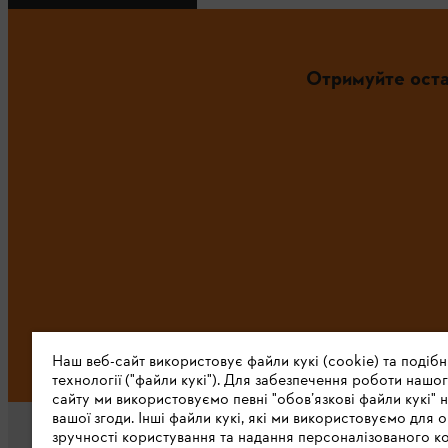
Отримуйте оста
Наш веб-сайт використовує файли кукі (cookie) та подібн
технології ("файли кукі"). Для забезпечення роботи нашог
сайту ми використовуємо певні "обов’язкові файли кукі" н
вашої згоди. Інші файли кукі, які ми використовуємо для о
зручності користування та надання персоналізованого ко