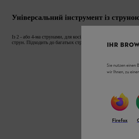
Універсальний інструмент із струно
Із 2 - або 4-ма струнами, для косіння та розчищення територ
струн. Підходить до багатьох струн різної товщини та форм
IHR BROW
Sie nutzen einen 
wir Ihnen, zu ein
Firefox