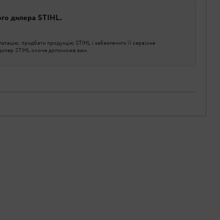
ого дилера STIHL.
тацію, придбати продукцію STIHL і забезпечити її сервісне
 дилер STIHL охоче допоможе вам.