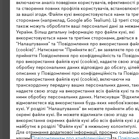
включаючи аналіз поведінки користувачів, ефективності 
та створення повних профілів користувачів, встановлюю
за вашої згоди. Файли кукі використовуються нами та тре
сторонами (наприклад, Google або Tealium). Ці треті сто
також можуть обробляти ваші персональні дані за межа
Про компанію STIHL
України. Більш детальну інформацію про файли кукі, які
використовуються нами та третіми сторонами, дивіться в
STIHL в світі
"Налаштування" та "Повідомлення про використання файл
(cookie)”. Натискаючи "Прийняти всі", ви заявляєте про с
STIHL в Україні
прийняття Повідомлення про конфіденційність та Повідо
про використання файлів кукі (cookie), надаєте свою зго
Завантажити каталог
обробку персональних даних відповідно до обсягу, цілей
описаних у Повідомленні про конфіденційність та Повідо
STIHL Integrity Line
про використання файлів кукі (cookie), включаючи на
транскордонну передачу ваших персональних даних, та
надаєте свою згоду на використання всіх файлів кукі та п
ними обробку персональних даних. Натиснувши "Відхилити
відмовляєтеся від використання будь-яких необов'язкови
кукі. У розділі "Налаштування" ви можете прийняти або в
окремі файли кукі. Ви можете відкликати свою згоду на
використання окремих файлів кукі або всіх файлів кукі з 
майбутнє в розділі "Файли кукі" в нижньому колонтитулі.
Політика конфіденційності
Вихідні дан
Для отримання додаткової інформації, просимо ознайоми
нашим
Повідомленням про конфіденційність
та
Повідомл