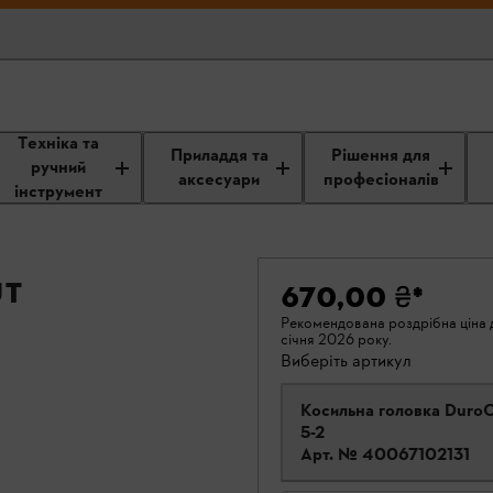
Техніка та
Приладдя та
Рішення для
ручний
аксесуари
професіоналів
інструмент
ut
670,00 ₴
*
Рекомендована роздрібна ціна д
січня 2026 року.
Виберіть артикул
Косильна головка Duro
5-2
Арт. №
40067102131