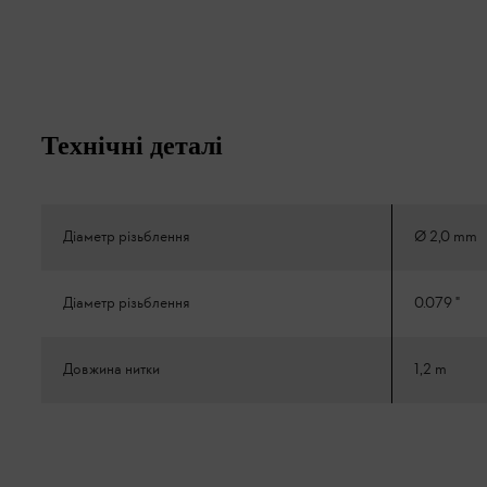
Технічні деталі
Діаметр різьблення
Ø 2,0 mm
Діаметр різьблення
0.079 "
Довжина нитки
1,2 m