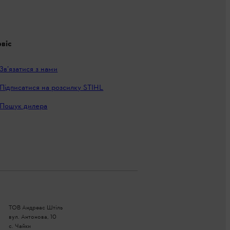
віс
Зв’язатися з нами
Підписатися на розсилку STIHL
Пошук дилера
ТОВ Андреас Штіль
вул. Антонова, 10
с. Чайки