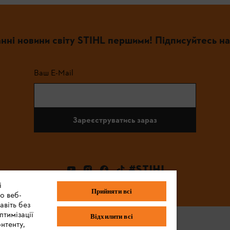
нні новини світу STIHL першими! Підписуйтесь на
Ваш E-Mail
Зареєструватись зараз
#STIHL
і
Прийняти всі
о веб-
авіть без
птимізації
Відхилити всі
нтенту,