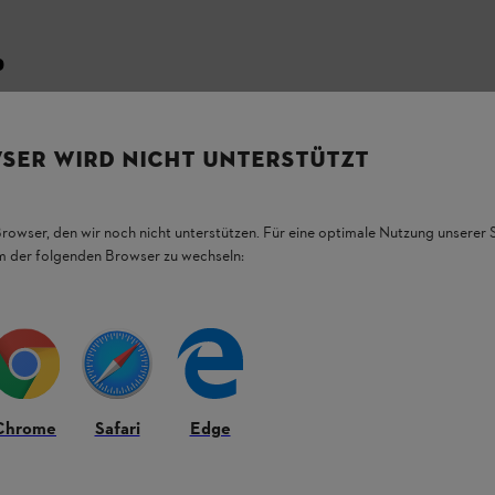
ю
ії від жорсткої трави. Проста заміна до 4
.
SER WIRD NICHT UNTERSTÜTZT
Browser, den wir noch nicht unterstützen. Für eine optimale Nutzung unserer
em der folgenden Browser zu wechseln:
Chrome
Safari
Edge