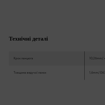
Технічні деталі
Крок ланцюга
10,26mm/.
Товщина ведучої ланки
1,6mm/.06