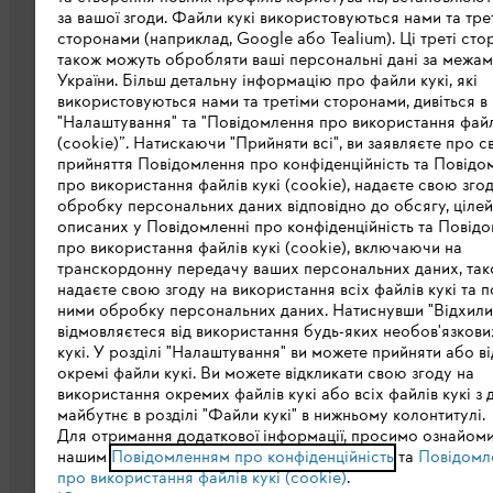
за вашої згоди. Файли кукі використовуються нами та тре
сторонами (наприклад, Google або Tealium). Ці треті сто
також можуть обробляти ваші персональні дані за межа
Про компанію STIHL
України. Більш детальну інформацію про файли кукі, які
використовуються нами та третіми сторонами, дивіться в
STIHL в світі
"Налаштування" та "Повідомлення про використання файл
(cookie)”. Натискаючи "Прийняти всі", ви заявляєте про с
STIHL в Україні
прийняття Повідомлення про конфіденційність та Повідо
про використання файлів кукі (cookie), надаєте свою зго
Завантажити каталог
обробку персональних даних відповідно до обсягу, цілей
описаних у Повідомленні про конфіденційність та Повідо
STIHL Integrity Line
про використання файлів кукі (cookie), включаючи на
транскордонну передачу ваших персональних даних, та
надаєте свою згоду на використання всіх файлів кукі та п
ними обробку персональних даних. Натиснувши "Відхилити
відмовляєтеся від використання будь-яких необов'язкови
кукі. У розділі "Налаштування" ви можете прийняти або в
окремі файли кукі. Ви можете відкликати свою згоду на
використання окремих файлів кукі або всіх файлів кукі з 
майбутнє в розділі "Файли кукі" в нижньому колонтитулі.
Політика конфіденційності
Вихідні дан
Для отримання додаткової інформації, просимо ознайоми
нашим
Повідомленням про конфіденційність
та
Повідомл
про використання файлів кукі (cookie)
.