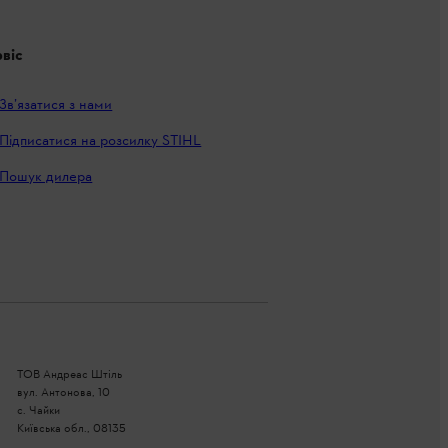
віс
Зв’язатися з нами
Підписатися на розсилку STIHL
Пошук дилера
ТОВ Андреас Штіль
вул. Антонова, 10
с. Чайки
Київська обл., 08135