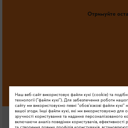
Отримуйте оста
Наш веб-сайт використовує файли кукі (cookie) та подібн
технології ("файли кукі"). Для забезпечення роботи нашог
сайту ми використовуємо певні "обов’язкові файли кукі" н
вашої згоди. Інші файли кукі, які ми використовуємо для о
зручності користування та надання персоналізованого ко
включаючи аналіз поведінки користувачів, ефективності 
та створення повних профілів користувачів, встановлюю