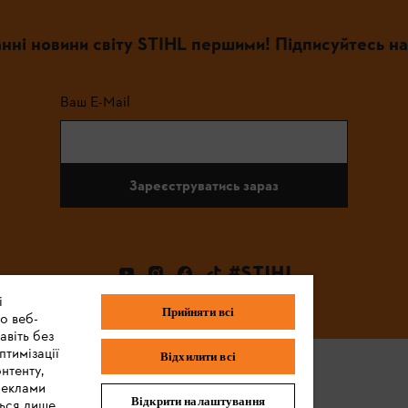
нні новини світу STIHL першими! Підписуйтесь на
Ваш E-Mail
Зареєструватись зараз
#STIHL
і
Прийняти всі
о веб-
авіть без
птимізації
Відхилити всі
нтенту,
реклами
Відкрити налаштування
ться лише