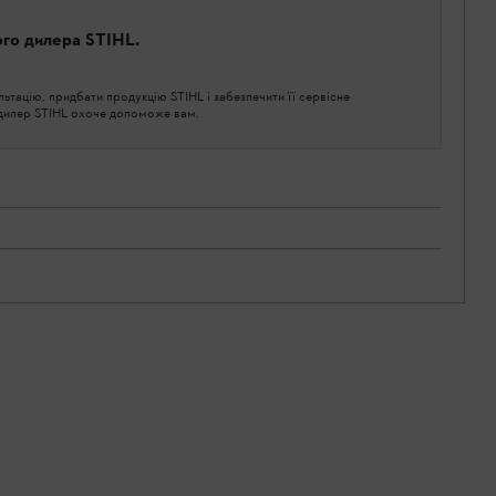
ого дилера STIHL.
тацію, придбати продукцію STIHL і забезпечити її сервісне
 дилер STIHL охоче допоможе вам.