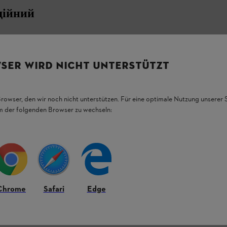
дійний
о та надійно. Напівдолотоподібний ланцюг
ькій вібрації. Так ви валите або обрізаєте
1
під контролем. Навіть товстіші
SER WIRD NICHT UNTERSTÜTZT
 ланцюга Rapid Micro без зусиль.
 1,6 мм вирізняється низьким рівнем
Browser, den wir noch nicht unterstützen. Für eine optimale Nutzung unserer
em der folgenden Browser zu wechseln:
ю
круглого напилка STIHL для ланцюгів
,
Chrome
Safari
Edge