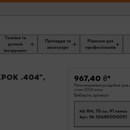
Техніка та
Приладдя та
Рішення для
ручний
аксесуари
професіоналів
інструмент
рок .404",
967,40 ₴
*
Рекомендована роздрібна ціна д
січня 2026 року.
Виберіть артикул
46 RM, 75 см, 91 ланка
Арт. №
36680000091