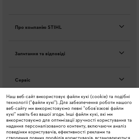
Про компанію STIHL
Запитання та відповіді
Сервіс
Наш веб-сайт використовує файли кукі (cookie) та подібні
технології ("файли кукі"). Для забезпечення роботи нашого
веб-сайту ми використовуємо певні "обов’язкові файли
кукі" навіть без вашої згоди. Інші файли кукі, які ми
Політика конфіденційності
Вихідні дані
Cookies
використовуємо для оптимізації зручності користування та
надання персоналізованого контенту, включаючи аналіз
Юридична інформація
поведінки користувачів, ефективності реклами та
створення повних профілів користувачів, встановлюються