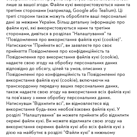
лише за вашої згоди. Файли кукі використовуються нами та
третіми сторонами (наприклад, Google або Tealium). Ці
ТОВ Андреас Штіль
треті сторони також можуть обробляти ваші персональні
вул. Антонова, 10
дані за межами України. Більш детальну інформацію про
с. Чайки
файли кукі, які використовуються нами та третіми
Київська обл., 08135
сторонами, дивіться в розділах "Налаштування" та
"Повідомлення про використання файлів кукі (cookie)”.
Натискаючи "Прийняти всі", ви заявляєте про своє
прийняття Повідомлення про конфіденційність та
Повідомлення про використання файлів кукі (cookie),
надаєте свою згоду на обробку персональних даних
відповідно до обсягу, цілей та умов, описаних у
Повідомленні про конфіденційність та Повідомленні про
використання файлів кукі (cookie), включаючи на
транскордонну передачу ваших персональних даних,
також надаєте свою згоду на використання всіх файлів кукі
та пов'язану з ними обробку персональних даних.
Натиснувши "Відхилити всі", ви відмовляєтеся від
IHR BROWSER WIRD NICHT
використання будь-яких необов'язкових файлів кукі. У
розділі "Налаштування" ви можете прийняти або відхилити
UNTERSTÜTZT
окремі файли кукі. Ви можете відкликати свою згоду на
використання окремих файлів кукі або всіх файлів кукі з
дією на майбутнє в розділі "Файли кукі" в нижньому
Sie nutzen einen Browser, den wir noch nicht unterstützen. Für