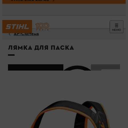
МЕНЮ
AP-Система
Лямка для паска