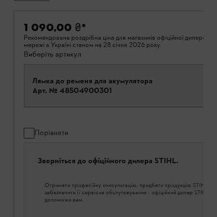
1 090,00 ₴
*
Рекомендована роздрібна ціна для магазинів офіційної дилерській
мережі в Україні станом на 28 січня 2026 року.
Виберіть артикул
Лямка до ременя для акумулятора
Арт. №
48504900301
Порівняти
Зверніться до офіційного дилера STIHL.
Отримати професійну консультацію, придбати продукцію STIHL і
забезпечити її сервісне обслуговування - офіційний дилер STIHL о
допоможе вам.