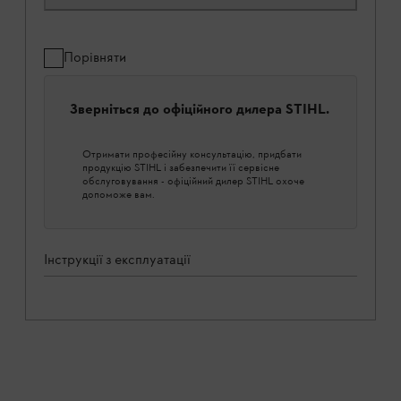
Порівняти
Зверніться до офіційного дилера STIHL.
Отримати професійну консультацію, придбати
продукцію STIHL і забезпечити її сервісне
обслуговування - офіційний дилер STIHL охоче
допоможе вам.
Інструкції з експлуатації