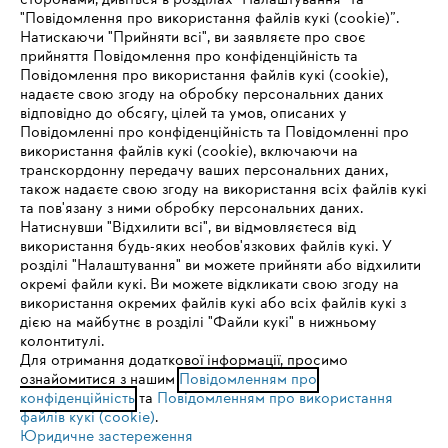
сторонами, дивіться в розділах "Налаштування" та
"Повідомлення про використання файлів кукі (cookie)”.
Натискаючи "Прийняти всі", ви заявляєте про своє
прийняття Повідомлення про конфіденційність та
Про компанію STIHL
Повідомлення про використання файлів кукі (cookie),
надаєте свою згоду на обробку персональних даних
відповідно до обсягу, цілей та умов, описаних у
Повідомленні про конфіденційність та Повідомленні про
Запитання та відповіді
використання файлів кукі (cookie), включаючи на
транскордонну передачу ваших персональних даних,
також надаєте свою згоду на використання всіх файлів кукі
та пов'язану з ними обробку персональних даних.
Натиснувши "Відхилити всі", ви відмовляєтеся від
Сервіс
IHR BROWSER WIRD NICHT
використання будь-яких необов'язкових файлів кукі. У
розділі "Налаштування" ви можете прийняти або відхилити
UNTERSTÜTZT
окремі файли кукі. Ви можете відкликати свою згоду на
використання окремих файлів кукі або всіх файлів кукі з
дією на майбутнє в розділі "Файли кукі" в нижньому
Sie nutzen einen Browser, den wir noch nicht unterstützen. Für
колонтитулі.
Політика конфіденційності
Вихідні дані
Cookies
eine optimale Nutzung unserer Seite empfehlen wir Ihnen, zu
Для отримання додаткової інформації, просимо
ознайомитися з нашим
einem der folgenden Browser zu wechseln:
Повідомленням про
конфіденційність
та
Повідомленням про використання
Юридична інформація
файлів кукі (cookie)
.
Юридичне застереження