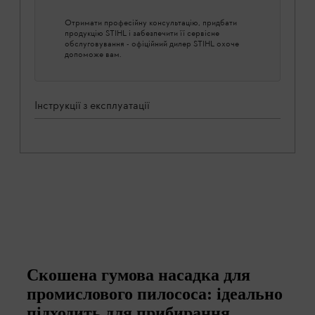
Отримати професійну консультацію, придбати
продукцію STIHL і забезпечити її сервісне
обслуговування - офіційний дилер STIHL охоче
допоможе вам.
Інструкції з експлуатації
Скошена гумова насадка для
промислового пилососа: ідеально
підходить для прибирання