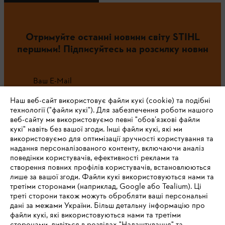
Отримуйте останні новини світу STIHL
першими! Підписуйтесь на розсилку новин
Ваш E-Mail
Наш веб-сайт використовує файли кукі (cookie) та подібні
технології ("файли кукі"). Для забезпечення роботи нашого
веб-сайту ми використовуємо певні "обов’язкові файли
Зареєструватись зараз
кукі" навіть без вашої згоди. Інші файли кукі, які ми
використовуємо для оптимізації зручності користування та
надання персоналізованого контенту, включаючи аналіз
поведінки користувачів, ефективності реклами та
створення повних профілів користувачів, встановлюються
#STIHL
лише за вашої згоди. Файли кукі використовуються нами та
третіми сторонами (наприклад, Google або Tealium). Ці
треті сторони також можуть обробляти ваші персональні
дані за межами України. Більш детальну інформацію про
файли кукі, які використовуються нами та третіми