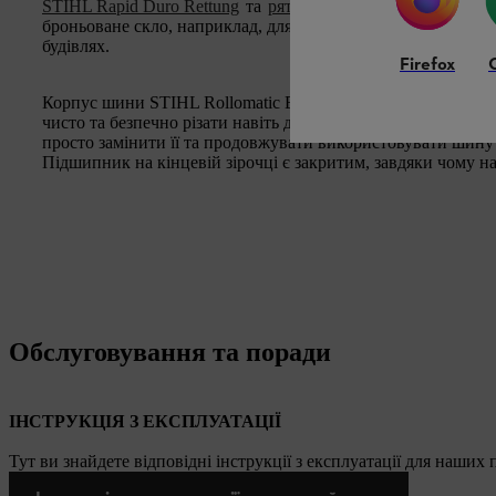
STIHL Rapid Duro Rettung
та
рятувальної пили STIHL MS 
броньоване скло, наприклад, для створення вентиляційних 
будівлях.
Firefox
Корпус шини STIHL Rollomatic ES, 3/8", 1,6 mm є масивним
чисто та безпечно різати навіть дуже тверді матеріали. Я
просто замінити її та продовжувати використовувати шину
Підшипник на кінцевій зірочці є закритим, завдяки чому 
Обслуговування та поради
ІНСТРУКЦІЯ З ЕКСПЛУАТАЦІЇ
Тут ви знайдете відповідні інструкції з експлуатації для наших