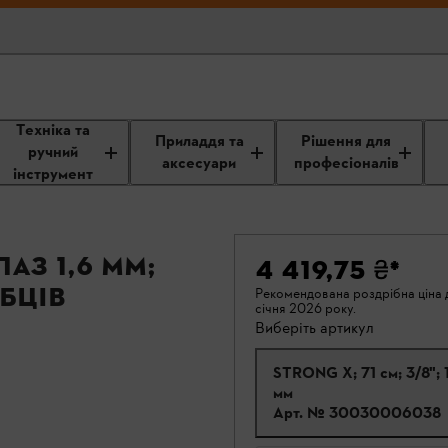
Техніка та
Приладдя та
Рішення для
ручний
аксесуари
професіоналів
інструмент
паз 1,6 мм;
4 419,75 ₴
*
убців
Рекомендована роздрібна ціна д
січня 2026 року.
Виберіть артикул
STRONG X; 71 см; 3/8"; 
мм
Арт. №
30030006038