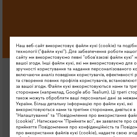
Наш веб-сайт використовує файли кукі (cookie) та подібн
технології ("файли кукі"). Для забезпечення роботи нашог
сайту ми використовуємо певні "обов’язкові файли кукі" н
вашої згоди. Інші файли кукі, які ми використовуємо для о
зручності користування та надання персоналізованого ко
включаючи аналіз поведінки користувачів, ефективності 
та створення повних профілів користувачів, встановлюю
за вашої згоди. Файли кукі використовуються нами та тре
сторонами (наприклад, Google або Tealium). Ці треті сто
також можуть обробляти ваші персональні дані за межа
Про компанію STIHL
України. Більш детальну інформацію про файли кукі, які
використовуються нами та третіми сторонами, дивіться в
STIHL в світі
"Налаштування" та "Повідомлення про використання файл
(cookie)”. Натискаючи "Прийняти всі", ви заявляєте про с
STIHL в Україні
прийняття Повідомлення про конфіденційність та Повідо
про використання файлів кукі (cookie), надаєте свою зго
Завантажити каталог