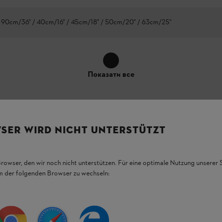
 90cm/36" / 40cm/16" / 45cm/18" / 50cm/20" / 63cm/25"
Показати все
SER WIRD NICHT UNTERSTÜTZT
исуваються до
Browser, den wir noch nicht unterstützen. Für eine optimale Nutzung unserer
em der folgenden Browser zu wechseln:
гових пил, таких як
STIHL MS 462 C-M
, і,
овому господарстві. Зі STIHL Rollomatic
валити та обробляти велику деревину або
пиляти за допомогою спеціального
ланцюга