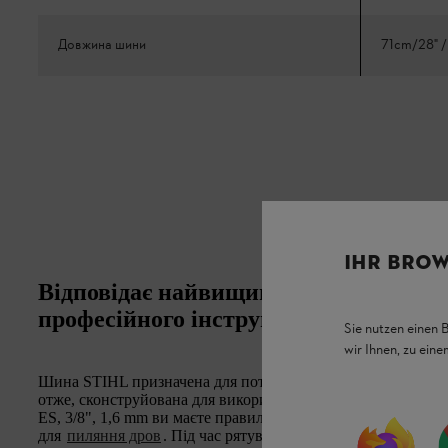
Довжина шини
71cm/28" /
IHR BROW
Відповідає найвищим вимогам, що в
професійного інструменту
Sie nutzen einen 
wir Ihnen, zu ein
Шина STIHL призначена для потужних професійних ланцю
отже, сконструйована для використання у професійному ліс
ES, 3/8", 1,6 mm ви маєте правильну напрямну шину, щоб 
для
пиляння дров
. Під час рятувальних робіт ви можете 