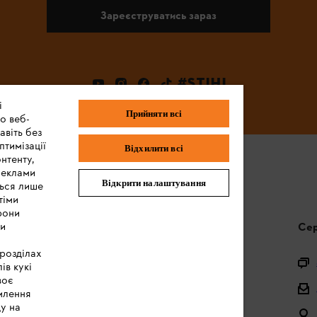
Зареєструватись зараз
#STIHL
і
Прийняти всі
о веб-
авіть без
птимізації
Відхилити всі
нтенту,
реклами
Відкрити налаштування
ться лише
тіми
рони
ми
Запитання та відповіді
Сер
 розділах
Питання щодо асортименту
ів кукі
воє
Акумулятори та електричні пристрої
млення
ду на
Інструкції з експлуатації