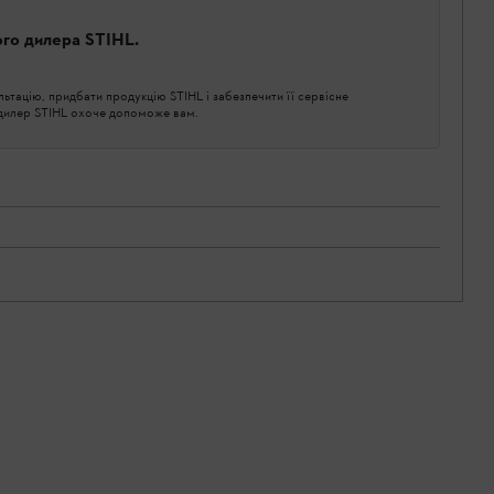
ого дилера STIHL.
тацію, придбати продукцію STIHL і забезпечити її сервісне
 дилер STIHL охоче допоможе вам.