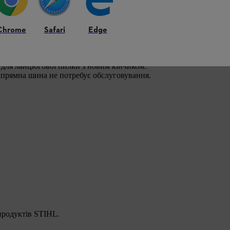
462 C-M R
навіть метал, бітум та
та вхідних отворів у частинах кузова чи
Chrome
Safari
Edge
 і дуже стабільним. Це дозволяє точно,
кщо кінчик шини зношений, ви можете
 для ланцюгової пилки з новим кінчиком.
напрямна шина не потребує обслуговування.
 продуктів STIHL.