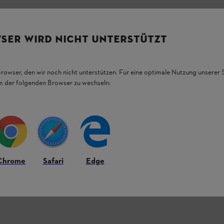
 бруду і одночасного змащення ріжучої
й саме для очищення інструменту від
SER WIRD NICHT UNTERSTÜTZT
ітуру після роботи. У випадку використання
в дію, для того щоб спрей розподілився
Browser, den wir noch nicht unterstützen. Für eine optimale Nutzung unserer
em der folgenden Browser zu wechseln:
Chrome
Safari
Edge