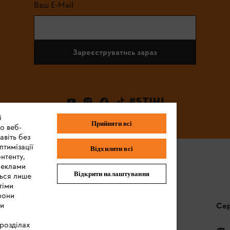
Ваш E-Mail
Зареєструватись зараз
#STIHL
і
Прийняти всі
о веб-
авіть без
птимізації
Відхилити всі
нтенту,
реклами
Відкрити налаштування
ться лише
тіми
рони
ми
Запитання та відповіді
Сер
 розділах