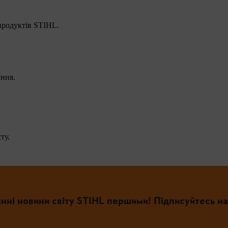
 продуктів STIHL.
ання.
ту.
нні новини світу STIHL першими! Підписуйтесь на