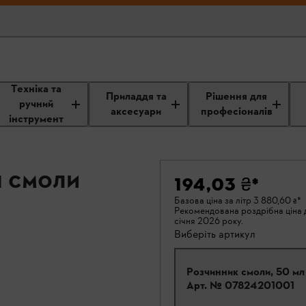
Техніка та
Приладдя та
Рішення для
ручний
аксесуари
професіоналів
інструмент
я смоли
194,03 ₴
*
Базова ціна за літр
3 880,60 ₴
*
Рекомендована роздрібна ціна д
січня 2026 року.
Виберіть артикул
Розчинник смоли, 50 мл
Арт. №
07824201001