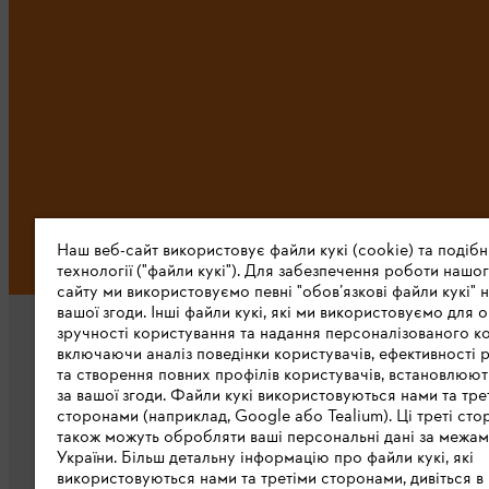
Наш веб-сайт використовує файли кукі (cookie) та подібн
технології ("файли кукі"). Для забезпечення роботи нашог
сайту ми використовуємо певні "обов’язкові файли кукі" н
вашої згоди. Інші файли кукі, які ми використовуємо для о
зручності користування та надання персоналізованого ко
включаючи аналіз поведінки користувачів, ефективності 
та створення повних профілів користувачів, встановлюю
за вашої згоди. Файли кукі використовуються нами та тре
сторонами (наприклад, Google або Tealium). Ці треті сто
також можуть обробляти ваші персональні дані за межа
Про компанію STIHL
України. Більш детальну інформацію про файли кукі, які
використовуються нами та третіми сторонами, дивіться в