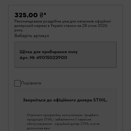
325,00 ₴
*
Рекомендована роздрібна ціна для магазинів офіційної
дилерській мережі в Україні станом на 28 січня 2026
року.
Виберіть артикул
Щітка для прибирання пилу
Арт. №
49015022900
Порівняти
Зверніться до офіційного дилера STIHL.
Отримати професійну консультацію, придбати
продукцію STIHL і забезпечити її сервісне
обслуговування - офіційний дилер STIHL охоче
допоможе вам.