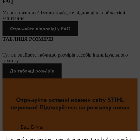
FAQ
У вас є питання? Тут ви знайдете відповіді на найчастіші
запитання.
Отримайте відповіді у FAQ
ТАБЛИЦЯ РОЗМІРІВ
Тут ви знайдете таблицю розмірів засобів індивідуального
захисту.
До таблиці розмірів
Отримуйте останні новини світу STIHL
першими! Підписуйтесь на розсилку новин
Ваш E-Mail
Наш веб-сайт використовує файли кукі (cookie) та подібні