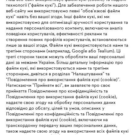
технології ("файли кукі"). Для забезпечення роботи нашого
веб-сайту ми використовуємо певні "обов’язкові файли
Зареєструватись зараз
кукі" навіть без вашої згоди. Інші файли кукі, які ми
використовуємо для оптимізації зручності користування та
надання персоналізованого контенту, включаючи аналіз
поведінки користувачів, ефективності реклами та
створення повних профілів користувачів, встановлюються
#STIHL
лише за вашої згоди. Файли кукі використовуються нами та
третіми сторонами (наприклад, Google або Tealium). Ці
треті сторони також можуть обробляти ваші персональні
дані за межами України. Більш детальну інформацію про
файли кукі, які використовуються нами та третіми
сторонами, дивіться в розділах "Налаштування" та
"Повідомлення про використання файлів кукі (cookie)”.
Натискаючи "Прийняти всі", ви заявляєте про своє
прийняття Повідомлення про конфіденційність та
Про компанію STIHL
Повідомлення про використання файлів кукі (cookie),
надаєте свою згоду на обробку персональних даних
відповідно до обсягу, цілей та умов, описаних у
Повідомленні про конфіденційність та Повідомленні про
Запитання та відповіді
використання файлів кукі (cookie), включаючи на
транскордонну передачу ваших персональних даних,
також надаєте свою згоду на використання всіх файлів кукі