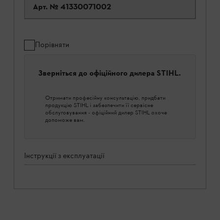
Арт. №
41330071002
Порівняти
Зверніться до офіційного дилера STIHL.
Отримати професійну консультацію, придбати
продукцію STIHL і забезпечити її сервісне
обслуговування - офіційний дилер STIHL охоче
допоможе вам.
Інструкції з експлуатації