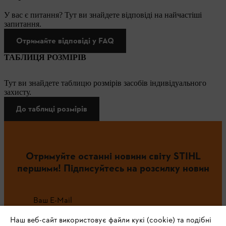
У вас є питання? Тут ви знайдете відповіді на найчастіші
запитання.
Отримайте відповіді у FAQ
ТАБЛИЦЯ РОЗМІРІВ
Тут ви знайдете таблицю розмірів засобів індивідуального
захисту.
До таблиці розмірів
Отримуйте останні новини світу STIHL
першими! Підписуйтесь на розсилку новин
Ваш E-Mail
Наш веб-сайт використовує файли кукі (cookie) та подібні