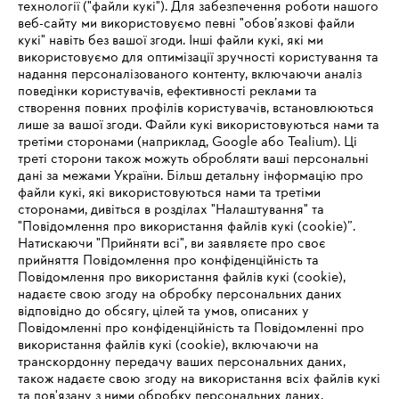
технології ("файли кукі"). Для забезпечення роботи нашого
веб-сайту ми використовуємо певні "обов’язкові файли
Зареєструватись зараз
кукі" навіть без вашої згоди. Інші файли кукі, які ми
використовуємо для оптимізації зручності користування та
надання персоналізованого контенту, включаючи аналіз
поведінки користувачів, ефективності реклами та
створення повних профілів користувачів, встановлюються
#STIHL
лише за вашої згоди. Файли кукі використовуються нами та
третіми сторонами (наприклад, Google або Tealium). Ці
треті сторони також можуть обробляти ваші персональні
дані за межами України. Більш детальну інформацію про
файли кукі, які використовуються нами та третіми
сторонами, дивіться в розділах "Налаштування" та
"Повідомлення про використання файлів кукі (cookie)”.
Натискаючи "Прийняти всі", ви заявляєте про своє
прийняття Повідомлення про конфіденційність та
Про компанію STIHL
Повідомлення про використання файлів кукі (cookie),
надаєте свою згоду на обробку персональних даних
відповідно до обсягу, цілей та умов, описаних у
Повідомленні про конфіденційність та Повідомленні про
Запитання та відповіді
використання файлів кукі (cookie), включаючи на
транскордонну передачу ваших персональних даних,
також надаєте свою згоду на використання всіх файлів кукі
та пов'язану з ними обробку персональних даних.