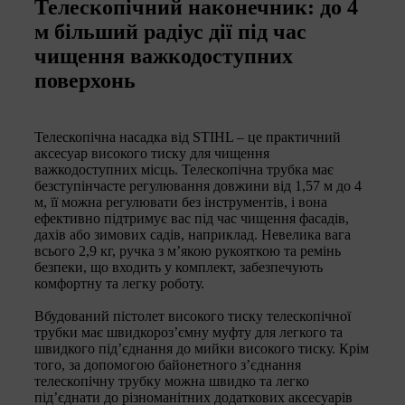
Телескопічний наконечник: до 4
м більший радіус дії під час
чищення важкодоступних
поверхонь
Телескопічна насадка від STIHL – це практичний
аксесуар високого тиску для чищення
важкодоступних місць. Телескопічна трубка має
безступінчасте регулювання довжини від 1,57 м до 4
м, її можна регулювати без інструментів, і вона
ефективно підтримує вас під час чищення фасадів,
дахів або зимових садів, наприклад. Невелика вага
всього 2,9 кг, ручка з м’якою рукояткою та ремінь
безпеки, що входить у комплект, забезпечують
комфортну та легку роботу.
Вбудований пістолет високого тиску телескопічної
трубки має швидкороз’ємну муфту для легкого та
швидкого під’єднання до мийки високого тиску. Крім
того, за допомогою байонетного з’єднання
телескопічну трубку можна швидко та легко
під’єднати до різноманітних додаткових аксесуарів