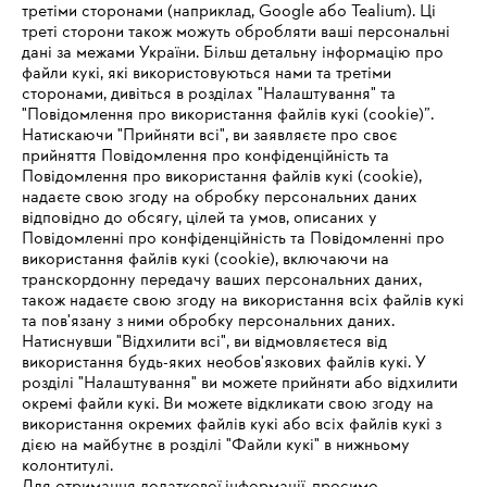
третіми сторонами (наприклад, Google або Tealium). Ці
треті сторони також можуть обробляти ваші персональні
дані за межами України. Більш детальну інформацію про
файли кукі, які використовуються нами та третіми
сторонами, дивіться в розділах "Налаштування" та
"Повідомлення про використання файлів кукі (cookie)”.
Натискаючи "Прийняти всі", ви заявляєте про своє
прийняття Повідомлення про конфіденційність та
Про компанію STIHL
Повідомлення про використання файлів кукі (cookie),
надаєте свою згоду на обробку персональних даних
відповідно до обсягу, цілей та умов, описаних у
Повідомленні про конфіденційність та Повідомленні про
Запитання та відповіді
використання файлів кукі (cookie), включаючи на
транскордонну передачу ваших персональних даних,
також надаєте свою згоду на використання всіх файлів кукі
та пов'язану з ними обробку персональних даних.
Натиснувши "Відхилити всі", ви відмовляєтеся від
Сервіс
IHR BROWSER WIRD NICHT
використання будь-яких необов'язкових файлів кукі. У
розділі "Налаштування" ви можете прийняти або відхилити
UNTERSTÜTZT
окремі файли кукі. Ви можете відкликати свою згоду на
використання окремих файлів кукі або всіх файлів кукі з
дією на майбутнє в розділі "Файли кукі" в нижньому
Sie nutzen einen Browser, den wir noch nicht unterstützen. Für
колонтитулі.
Політика конфіденційності
Вихідні дані
Cookies
eine optimale Nutzung unserer Seite empfehlen wir Ihnen, zu