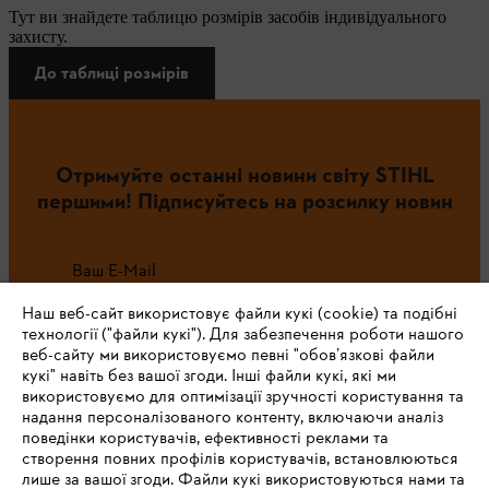
Тут ви знайдете таблицю розмірів засобів індивідуального
захисту.
До таблиці розмірів
Отримуйте останні новини світу STIHL
першими! Підписуйтесь на розсилку новин
Ваш E-Mail
Наш веб-сайт використовує файли кукі (cookie) та подібні
технології ("файли кукі"). Для забезпечення роботи нашого
веб-сайту ми використовуємо певні "обов’язкові файли
Зареєструватись зараз
кукі" навіть без вашої згоди. Інші файли кукі, які ми
використовуємо для оптимізації зручності користування та
надання персоналізованого контенту, включаючи аналіз
поведінки користувачів, ефективності реклами та
створення повних профілів користувачів, встановлюються
#STIHL
лише за вашої згоди. Файли кукі використовуються нами та