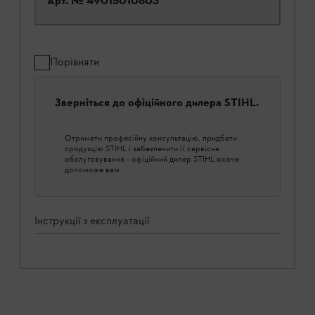
Арт. №
49015010803
Порівняти
Зверніться до офіційного дилера STIHL.
Отримати професійну консультацію, придбати
продукцію STIHL і забезпечити її сервісне
обслуговування - офіційний дилер STIHL охоче
допоможе вам.
Інструкції з експлуатації