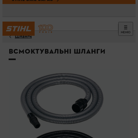
МЕНЮ
Шланги
Всмоктувальні шланги