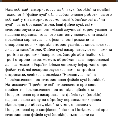
Наш веб-сайт використовує файли кукі (cookie) та подібні
технології ("файли кукі"). Для забезпечення роботи нашого
веб-сайту ми використовуємо певні "обов’язкові файли
Зареєструватись зараз
кукі" навіть без вашої згоди. Інші файли кукі, які ми
використовуємо для оптимізації зручності користування та
надання персоналізованого контенту, включаючи аналіз
поведінки користувачів, ефективності реклами та
створення повних профілів користувачів, встановлюються
#STIHL
лише за вашої згоди. Файли кукі використовуються нами та
третіми сторонами (наприклад, Google або Tealium). Ці
треті сторони також можуть обробляти ваші персональні
дані за межами України. Більш детальну інформацію про
файли кукі, які використовуються нами та третіми
сторонами, дивіться в розділах "Налаштування" та
"Повідомлення про використання файлів кукі (cookie)”.
Натискаючи "Прийняти всі", ви заявляєте про своє
прийняття Повідомлення про конфіденційність та
Про компанію STIHL
Повідомлення про використання файлів кукі (cookie),
надаєте свою згоду на обробку персональних даних
відповідно до обсягу, цілей та умов, описаних у
Повідомленні про конфіденційність та Повідомленні про
Запитання та відповіді
використання файлів кукі (cookie), включаючи на