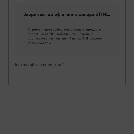
Зверніться до офіційного дилера STIHL.
Отримати професійну консультацію, придбати
продукцію STIHL і забезпечити її сервісне
обслуговування - офіційний дилер STIHL охоче
допоможе вам.
Інструкції з експлуатації