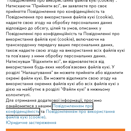
"Повідомлення про використання файлів кукі (cookie)”.
Натискаючи "Прийняти всі", ви заявляєте про своє
прийняття Повідомлення про конфіденційність та
Про компанію STIHL
Повідомлення про використання файлів кукі (cookie),
надаєте свою згоду на обробку персональних даних
відповідно до обсягу, цілей та умов, описаних у
Повідомленні про конфіденційність та Повідомленні про
Запитання та відповіді
використання файлів кукі (cookie), включаючи на
транскордонну передачу ваших персональних даних,
також надаєте свою згоду на використання всіх файлів кукі
та пов'язану з ними обробку персональних даних.
Натиснувши "Відхилити всі", ви відмовляєтеся від
Сервіс
IHR BROWSER WIRD NICHT
використання будь-яких необов'язкових файлів кукі. У
розділі "Налаштування" ви можете прийняти або відхилити
UNTERSTÜTZT
окремі файли кукі. Ви можете відкликати свою згоду на
використання окремих файлів кукі або всіх файлів кукі з
дією на майбутнє в розділі "Файли кукі" в нижньому
Sie nutzen einen Browser, den wir noch nicht unterstützen. Für
колонтитулі.
Політика конфіденційності
Вихідні дані
Cookies
eine optimale Nutzung unserer Seite empfehlen wir Ihnen, zu
Для отримання додаткової інформації, просимо
ознайомитися з нашим
einem der folgenden Browser zu wechseln:
Повідомленням про
конфіденційність
та
Повідомленням про використання
Юридична інформація
файлів кукі (cookie)
.
Юридичне застереження
Firefox
Chrome
ТОВ Андреас Штіль