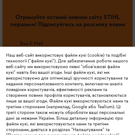
Отримуйте останні новини світу STIHL
першими! Підписуйтесь на розсилку новин
Ваш E-Mail
Наш веб-сайт використовує файли кукі (cookie) та подібні
технології ("файли кукі"). Для забезпечення роботи нашого
веб-сайту ми використовуємо певні "обов’язкові файли
Зареєструватись зараз
кукі" навіть без вашої згоди. Інші файли кукі, які ми
використовуємо для оптимізації зручності користування та
надання персоналізованого контенту, включаючи аналіз
поведінки користувачів, ефективності реклами та
створення повних профілів користувачів, встановлюються
#STIHL
лише за вашої згоди. Файли кукі використовуються нами та
третіми сторонами (наприклад, Google або Tealium). Ці
треті сторони також можуть обробляти ваші персональні
дані за межами України. Більш детальну інформацію про
файли кукі, які використовуються нами та третіми
сторонами, дивіться в розділах "Налаштування" та