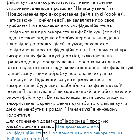
файли кукі, які використовуються нами та третіми
сторонами, дивіться в розділах "Налаштування" та
"Повідомлення про використання файлів кукі (cookie)”.
Натискаючи "Прийняти всі", ви заявляєте про своє
прийняття Повідомлення про конфіденційність та
Про компанію STIHL
Повідомлення про використання файлів кукі (cookie),
надаєте свою згоду на обробку персональних даних
відповідно до обсягу, цілей та умов, описаних у
Повідомленні про конфіденційність та Повідомленні про
Запитання та відповіді
використання файлів кукі (cookie), включаючи на
транскордонну передачу ваших персональних даних,
також надаєте свою згоду на використання всіх файлів кукі
та пов'язану з ними обробку персональних даних.
Натиснувши "Відхилити всі", ви відмовляєтеся від
Сервіс
IHR BROWSER WIRD NICHT
використання будь-яких необов'язкових файлів кукі. У
розділі "Налаштування" ви можете прийняти або відхилити
UNTERSTÜTZT
окремі файли кукі. Ви можете відкликати свою згоду на
використання окремих файлів кукі або всіх файлів кукі з
дією на майбутнє в розділі "Файли кукі" в нижньому
Sie nutzen einen Browser, den wir noch nicht unterstützen. Für
колонтитулі.
Політика конфіденційності
Вихідні дані
Cookies
eine optimale Nutzung unserer Seite empfehlen wir Ihnen, zu
Для отримання додаткової інформації, просимо
ознайомитися з нашим
einem der folgenden Browser zu wechseln:
Повідомленням про
конфіденційність
та
Повідомленням про використання
Юридична інформація
файлів кукі (cookie)
.