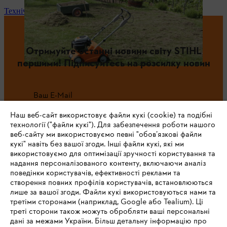
Технічне обслуговування та ремонт
Отримуйте останні новини світу STIHL
першими! Підписуйтесь на розсилку новин
Ваш E-Mail
Наш веб-сайт використовує файли кукі (cookie) та подібні
технології ("файли кукі"). Для забезпечення роботи нашого
веб-сайту ми використовуємо певні "обов’язкові файли
Зареєструватись зараз
кукі" навіть без вашої згоди. Інші файли кукі, які ми
використовуємо для оптимізації зручності користування та
надання персоналізованого контенту, включаючи аналіз
поведінки користувачів, ефективності реклами та
створення повних профілів користувачів, встановлюються
#STIHL
лише за вашої згоди. Файли кукі використовуються нами та
третіми сторонами (наприклад, Google або Tealium). Ці
треті сторони також можуть обробляти ваші персональні
дані за межами України. Більш детальну інформацію про