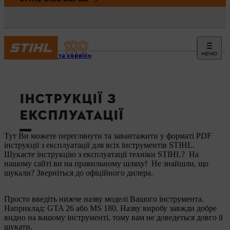
МЕНЮ
Новини та сервіси
ІНСТРУКЦІЇ З
ЕКСПЛУАТАЦІЇ
Тут Ви можете переглянути та завантажити у форматі PDF
інструкції з експлуатації для всіх інструментів STIHL.
Шукаєте інструкцію з експлуатації техніки STIHL? На
нашому сайті ви на правильному шляху! Не знайшли, що
шукали? Зверніться до офіційного дилера.
Просто введіть нижче назву моделі Вашого інструмента.
Наприклад: GTA 26 або MS 180. Назву виробу завжди добре
видно на вашому інструменті, тому вам не доведеться довго її
шукати.