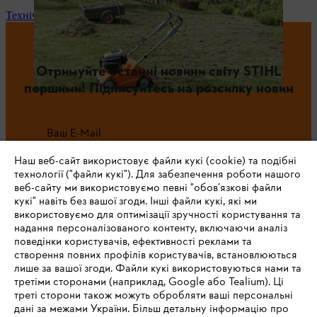
Технічне обслуговування та ремонт
Отримуйте останні новини світу STIHL
першими! Підписуйтесь на розсилку новин
Ваш E-Mail
Наш веб-сайт використовує файли кукі (cookie) та подібні
технології ("файли кукі"). Для забезпечення роботи нашого
веб-сайту ми використовуємо певні "обов’язкові файли
Зареєструватись зараз
кукі" навіть без вашої згоди. Інші файли кукі, які ми
використовуємо для оптимізації зручності користування та
надання персоналізованого контенту, включаючи аналіз
поведінки користувачів, ефективності реклами та
створення повних профілів користувачів, встановлюються
#STIHL
лише за вашої згоди. Файли кукі використовуються нами та
третіми сторонами (наприклад, Google або Tealium). Ці
треті сторони також можуть обробляти ваші персональні
дані за межами України. Більш детальну інформацію про