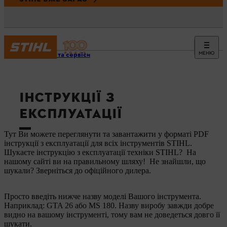
МЕНЮ
Новини та сервіси
ІНСТРУКЦІЇ З
ЕКСПЛУАТАЦІЇ
Тут Ви можете переглянути та завантажити у форматі PDF
інструкції з експлуатації для всіх інструментів STIHL.
Шукаєте інструкцію з експлуатації техніки STIHL? На
нашому сайті ви на правильному шляху! Не знайшли, що
шукали? Зверніться до офіційного дилера.
Просто введіть нижче назву моделі Вашого інструмента.
Наприклад: GTA 26 або MS 180. Назву виробу завжди добре
видно на вашому інструменті, тому вам не доведеться довго її
шукати.