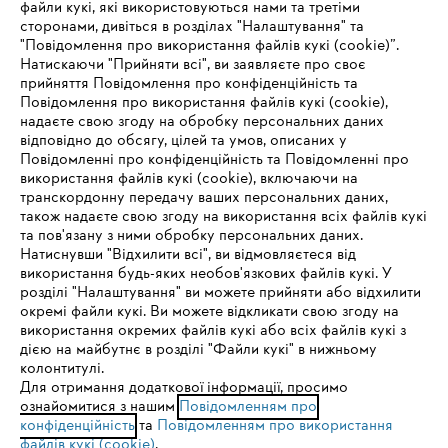
файли кукі, які використовуються нами та третіми
сторонами, дивіться в розділах "Налаштування" та
"Повідомлення про використання файлів кукі (cookie)”.
Натискаючи "Прийняти всі", ви заявляєте про своє
прийняття Повідомлення про конфіденційність та
Про компанію STIHL
Повідомлення про використання файлів кукі (cookie),
надаєте свою згоду на обробку персональних даних
відповідно до обсягу, цілей та умов, описаних у
Повідомленні про конфіденційність та Повідомленні про
Запитання та відповіді
використання файлів кукі (cookie), включаючи на
транскордонну передачу ваших персональних даних,
також надаєте свою згоду на використання всіх файлів кукі
та пов'язану з ними обробку персональних даних.
Натиснувши "Відхилити всі", ви відмовляєтеся від
Сервіс
IHR BROWSER WIRD NICHT
використання будь-яких необов'язкових файлів кукі. У
розділі "Налаштування" ви можете прийняти або відхилити
UNTERSTÜTZT
окремі файли кукі. Ви можете відкликати свою згоду на
використання окремих файлів кукі або всіх файлів кукі з
дією на майбутнє в розділі "Файли кукі" в нижньому
Sie nutzen einen Browser, den wir noch nicht unterstützen. Für
колонтитулі.
Політика конфіденційності
Вихідні дані
Cookies
eine optimale Nutzung unserer Seite empfehlen wir Ihnen, zu
Для отримання додаткової інформації, просимо
ознайомитися з нашим
einem der folgenden Browser zu wechseln:
Повідомленням про
конфіденційність
та
Повідомленням про використання
Юридична інформація
файлів кукі (cookie)
.