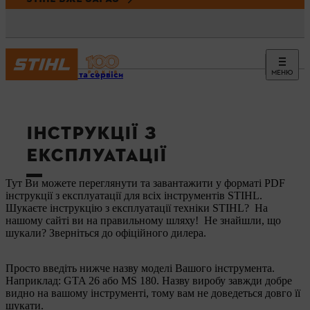
МЕНЮ
Новини та сервіси
ІНСТРУКЦІЇ З
ЕКСПЛУАТАЦІЇ
Тут Ви можете переглянути та завантажити у форматі PDF
інструкції з експлуатації для всіх інструментів STIHL.
Шукаєте інструкцію з експлуатації техніки STIHL? На
нашому сайті ви на правильному шляху! Не знайшли, що
шукали? Зверніться до офіційного дилера.
Просто введіть нижче назву моделі Вашого інструмента.
Наприклад: GTA 26 або MS 180. Назву виробу завжди добре
видно на вашому інструменті, тому вам не доведеться довго її
шукати.