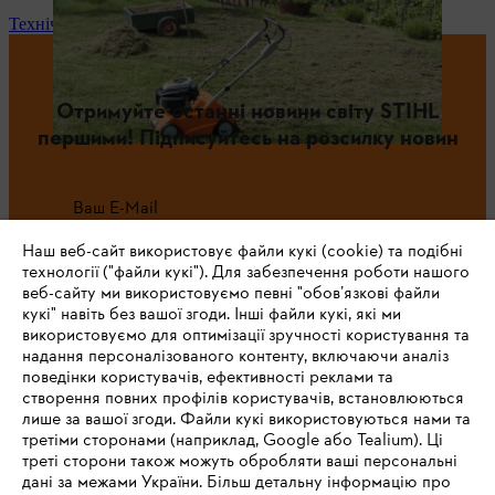
Технічне обслуговування та ремонт
Отримуйте останні новини світу STIHL
першими! Підписуйтесь на розсилку новин
Ваш E-Mail
Наш веб-сайт використовує файли кукі (cookie) та подібні
технології ("файли кукі"). Для забезпечення роботи нашого
веб-сайту ми використовуємо певні "обов’язкові файли
Зареєструватись зараз
кукі" навіть без вашої згоди. Інші файли кукі, які ми
використовуємо для оптимізації зручності користування та
надання персоналізованого контенту, включаючи аналіз
поведінки користувачів, ефективності реклами та
створення повних профілів користувачів, встановлюються
#STIHL
лише за вашої згоди. Файли кукі використовуються нами та
третіми сторонами (наприклад, Google або Tealium). Ці
треті сторони також можуть обробляти ваші персональні
дані за межами України. Більш детальну інформацію про