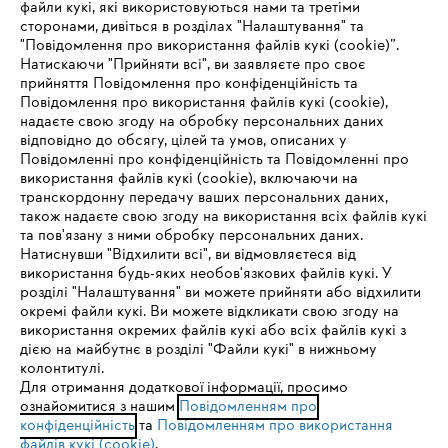
файли кукі, які використовуються нами та третіми
сторонами, дивіться в розділах "Налаштування" та
"Повідомлення про використання файлів кукі (cookie)”.
Натискаючи "Прийняти всі", ви заявляєте про своє
прийняття Повідомлення про конфіденційність та
Про компанію STIHL
Повідомлення про використання файлів кукі (cookie),
надаєте свою згоду на обробку персональних даних
відповідно до обсягу, цілей та умов, описаних у
Повідомленні про конфіденційність та Повідомленні про
Запитання та відповіді
використання файлів кукі (cookie), включаючи на
транскордонну передачу ваших персональних даних,
також надаєте свою згоду на використання всіх файлів кукі
та пов'язану з ними обробку персональних даних.
Натиснувши "Відхилити всі", ви відмовляєтеся від
Сервіс
IHR BROWSER WIRD NICHT
використання будь-яких необов'язкових файлів кукі. У
розділі "Налаштування" ви можете прийняти або відхилити
UNTERSTÜTZT
окремі файли кукі. Ви можете відкликати свою згоду на
використання окремих файлів кукі або всіх файлів кукі з
дією на майбутнє в розділі "Файли кукі" в нижньому
Sie nutzen einen Browser, den wir noch nicht unterstützen. Für
колонтитулі.
Політика конфіденційності
Вихідні дані
Cookies
eine optimale Nutzung unserer Seite empfehlen wir Ihnen, zu
Для отримання додаткової інформації, просимо
ознайомитися з нашим
einem der folgenden Browser zu wechseln:
Повідомленням про
конфіденційність
та
Повідомленням про використання
Юридична інформація
файлів кукі (cookie)
.