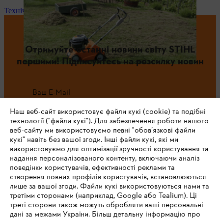
Технічне обслуговування та ремонт
Отримуйте останні новини світу STIHL
першими! Підписуйтесь на розсилку новин
Ваш E-Mail
Наш веб-сайт використовує файли кукі (cookie) та подібні
технології ("файли кукі"). Для забезпечення роботи нашого
веб-сайту ми використовуємо певні "обов’язкові файли
Зареєструватись зараз
кукі" навіть без вашої згоди. Інші файли кукі, які ми
використовуємо для оптимізації зручності користування та
надання персоналізованого контенту, включаючи аналіз
поведінки користувачів, ефективності реклами та
створення повних профілів користувачів, встановлюються
#STIHL
лише за вашої згоди. Файли кукі використовуються нами та
третіми сторонами (наприклад, Google або Tealium). Ці
треті сторони також можуть обробляти ваші персональні
дані за межами України. Більш детальну інформацію про