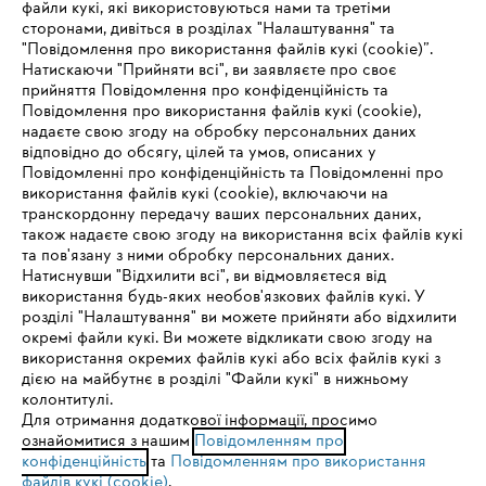
файли кукі, які використовуються нами та третіми
сторонами, дивіться в розділах "Налаштування" та
"Повідомлення про використання файлів кукі (cookie)”.
Натискаючи "Прийняти всі", ви заявляєте про своє
прийняття Повідомлення про конфіденційність та
Про компанію STIHL
Повідомлення про використання файлів кукі (cookie),
надаєте свою згоду на обробку персональних даних
відповідно до обсягу, цілей та умов, описаних у
Повідомленні про конфіденційність та Повідомленні про
Запитання та відповіді
використання файлів кукі (cookie), включаючи на
транскордонну передачу ваших персональних даних,
також надаєте свою згоду на використання всіх файлів кукі
та пов'язану з ними обробку персональних даних.
Натиснувши "Відхилити всі", ви відмовляєтеся від
Сервіс
IHR BROWSER WIRD NICHT
використання будь-яких необов'язкових файлів кукі. У
розділі "Налаштування" ви можете прийняти або відхилити
UNTERSTÜTZT
окремі файли кукі. Ви можете відкликати свою згоду на
використання окремих файлів кукі або всіх файлів кукі з
дією на майбутнє в розділі "Файли кукі" в нижньому
Sie nutzen einen Browser, den wir noch nicht unterstützen. Für
колонтитулі.
Політика конфіденційності
Вихідні дані
Cookies
eine optimale Nutzung unserer Seite empfehlen wir Ihnen, zu
Для отримання додаткової інформації, просимо
ознайомитися з нашим
einem der folgenden Browser zu wechseln:
Повідомленням про
конфіденційність
та
Повідомленням про використання
Юридична інформація
файлів кукі (cookie)
.