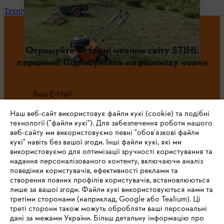
Технічне обслуговування та ремонт
Отримуйте останні новини світу STIHL
першими! Підписуйтесь на розсилку новин
Ваш E-Mail
Наш веб-сайт використовує файли кукі (cookie) та подібні
технології ("файли кукі"). Для забезпечення роботи нашого
веб-сайту ми використовуємо певні "обов’язкові файли
Зареєструватись зараз
кукі" навіть без вашої згоди. Інші файли кукі, які ми
використовуємо для оптимізації зручності користування та
надання персоналізованого контенту, включаючи аналіз
поведінки користувачів, ефективності реклами та
створення повних профілів користувачів, встановлюються
#STIHL
лише за вашої згоди. Файли кукі використовуються нами та
третіми сторонами (наприклад, Google або Tealium). Ці
треті сторони також можуть обробляти ваші персональні
дані за межами України. Більш детальну інформацію про