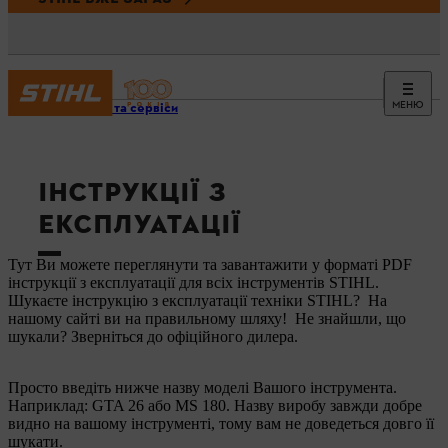
МЕНЮ
Новини та сервіси
ІНСТРУКЦІЇ З
ЕКСПЛУАТАЦІЇ
Тут Ви можете переглянути та завантажити у форматі PDF
інструкції з експлуатації для всіх інструментів STIHL.
Шукаєте інструкцію з експлуатації техніки STIHL? На
нашому сайті ви на правильному шляху! Не знайшли, що
шукали? Зверніться до офіційного дилера.
Просто введіть нижче назву моделі Вашого інструмента.
Наприклад: GTA 26 або MS 180. Назву виробу завжди добре
видно на вашому інструменті, тому вам не доведеться довго її
шукати.