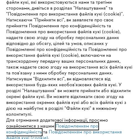
файли кукі, які використовуються нами та третіми
сторонами, дивіться в розділах "Налаштування" та
"Повідомлення про використання файлів кукі (cookie)”.
Натискаючи "Прийняти всі", ви заявляєте про своє
прийняття Повідомлення про конфіденційність та
Про компанію STIHL
Повідомлення про використання файлів кукі (cookie),
надаєте свою згоду на обробку персональних даних
відповідно до обсягу, цілей та умов, описаних у
Повідомленні про конфіденційність та Повідомленні про
Запитання та відповіді
використання файлів кукі (cookie), включаючи на
транскордонну передачу ваших персональних даних,
також надаєте свою згоду на використання всіх файлів кукі
та пов'язану з ними обробку персональних даних.
Натиснувши "Відхилити всі", ви відмовляєтеся від
Сервіс
IHR BROWSER WIRD NICHT
використання будь-яких необов'язкових файлів кукі. У
розділі "Налаштування" ви можете прийняти або відхилити
UNTERSTÜTZT
окремі файли кукі. Ви можете відкликати свою згоду на
використання окремих файлів кукі або всіх файлів кукі з
дією на майбутнє в розділі "Файли кукі" в нижньому
Sie nutzen einen Browser, den wir noch nicht unterstützen. Für
колонтитулі.
Політика конфіденційності
Вихідні дані
Cookies
eine optimale Nutzung unserer Seite empfehlen wir Ihnen, zu
Для отримання додаткової інформації, просимо
ознайомитися з нашим
einem der folgenden Browser zu wechseln:
Повідомленням про
конфіденційність
та
Повідомленням про використання
Юридична інформація
файлів кукі (cookie)
.