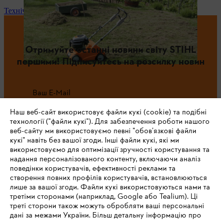
Технічне обслуговування та ремонт
Отримуйте останні новини світу STIHL
першими! Підписуйтесь на розсилку новин
Ваш E-Mail
Наш веб-сайт використовує файли кукі (cookie) та подібні
технології ("файли кукі"). Для забезпечення роботи нашого
веб-сайту ми використовуємо певні "обов’язкові файли
Зареєструватись зараз
кукі" навіть без вашої згоди. Інші файли кукі, які ми
використовуємо для оптимізації зручності користування та
надання персоналізованого контенту, включаючи аналіз
поведінки користувачів, ефективності реклами та
створення повних профілів користувачів, встановлюються
#STIHL
лише за вашої згоди. Файли кукі використовуються нами та
третіми сторонами (наприклад, Google або Tealium). Ці
треті сторони також можуть обробляти ваші персональні
дані за межами України. Більш детальну інформацію про