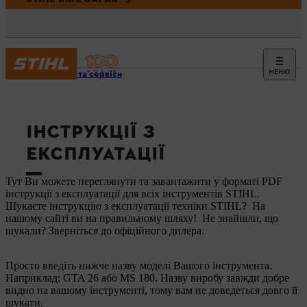
МЕНЮ
Новини та сервіси
ІНСТРУКЦІЇ З
ЕКСПЛУАТАЦІЇ
Тут Ви можете переглянути та завантажити у форматі PDF
інструкції з експлуатації для всіх інструментів STIHL.
Шукаєте інструкцію з експлуатації техніки STIHL? На
нашому сайті ви на правильному шляху! Не знайшли, що
шукали? Зверніться до офіційного дилера.
Просто введіть нижче назву моделі Вашого інструмента.
Наприклад: GTA 26 або MS 180. Назву виробу завжди добре
видно на вашому інструменті, тому вам не доведеться довго її
шукати.