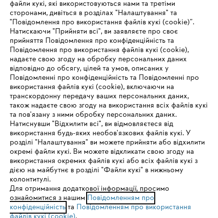
файли кукі, які використовуються нами та третіми
сторонами, дивіться в розділах "Налаштування" та
"Повідомлення про використання файлів кукі (cookie)”.
Натискаючи "Прийняти всі", ви заявляєте про своє
прийняття Повідомлення про конфіденційність та
Про компанію STIHL
Повідомлення про використання файлів кукі (cookie),
надаєте свою згоду на обробку персональних даних
відповідно до обсягу, цілей та умов, описаних у
Повідомленні про конфіденційність та Повідомленні про
Запитання та відповіді
використання файлів кукі (cookie), включаючи на
транскордонну передачу ваших персональних даних,
також надаєте свою згоду на використання всіх файлів кукі
та пов'язану з ними обробку персональних даних.
Натиснувши "Відхилити всі", ви відмовляєтеся від
Сервіс
IHR BROWSER WIRD NICHT
використання будь-яких необов'язкових файлів кукі. У
розділі "Налаштування" ви можете прийняти або відхилити
UNTERSTÜTZT
окремі файли кукі. Ви можете відкликати свою згоду на
використання окремих файлів кукі або всіх файлів кукі з
дією на майбутнє в розділі "Файли кукі" в нижньому
Sie nutzen einen Browser, den wir noch nicht unterstützen. Für
колонтитулі.
Політика конфіденційності
Вихідні дані
Cookies
eine optimale Nutzung unserer Seite empfehlen wir Ihnen, zu
Для отримання додаткової інформації, просимо
ознайомитися з нашим
einem der folgenden Browser zu wechseln:
Повідомленням про
конфіденційність
та
Повідомленням про використання
Юридична інформація
файлів кукі (cookie)
.