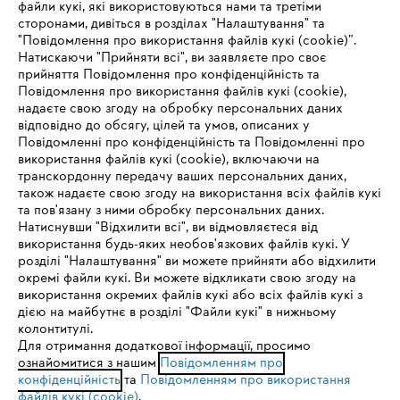
файли кукі, які використовуються нами та третіми
сторонами, дивіться в розділах "Налаштування" та
"Повідомлення про використання файлів кукі (cookie)”.
Натискаючи "Прийняти всі", ви заявляєте про своє
прийняття Повідомлення про конфіденційність та
Про компанію STIHL
Повідомлення про використання файлів кукі (cookie),
надаєте свою згоду на обробку персональних даних
відповідно до обсягу, цілей та умов, описаних у
Повідомленні про конфіденційність та Повідомленні про
Запитання та відповіді
використання файлів кукі (cookie), включаючи на
транскордонну передачу ваших персональних даних,
також надаєте свою згоду на використання всіх файлів кукі
та пов'язану з ними обробку персональних даних.
Натиснувши "Відхилити всі", ви відмовляєтеся від
Сервіс
IHR BROWSER WIRD NICHT
використання будь-яких необов'язкових файлів кукі. У
розділі "Налаштування" ви можете прийняти або відхилити
UNTERSTÜTZT
окремі файли кукі. Ви можете відкликати свою згоду на
використання окремих файлів кукі або всіх файлів кукі з
дією на майбутнє в розділі "Файли кукі" в нижньому
Sie nutzen einen Browser, den wir noch nicht unterstützen. Für
колонтитулі.
Політика конфіденційності
Вихідні дані
Cookies
eine optimale Nutzung unserer Seite empfehlen wir Ihnen, zu
Для отримання додаткової інформації, просимо
ознайомитися з нашим
einem der folgenden Browser zu wechseln:
Повідомленням про
конфіденційність
та
Повідомленням про використання
Юридична інформація
файлів кукі (cookie)
.