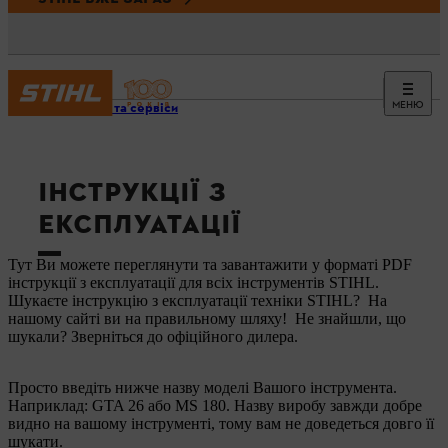
МЕНЮ
Новини та сервіси
ІНСТРУКЦІЇ З
ЕКСПЛУАТАЦІЇ
Тут Ви можете переглянути та завантажити у форматі PDF
інструкції з експлуатації для всіх інструментів STIHL.
Шукаєте інструкцію з експлуатації техніки STIHL? На
нашому сайті ви на правильному шляху! Не знайшли, що
шукали? Зверніться до офіційного дилера.
Просто введіть нижче назву моделі Вашого інструмента.
Наприклад: GTA 26 або MS 180. Назву виробу завжди добре
видно на вашому інструменті, тому вам не доведеться довго її
шукати.