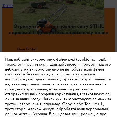
Технічне обслуговування та ремонт
Отримуйте останні новини світу STIHL
першими! Підписуйтесь на розсилку новин
Ваш E-Mail
Наш веб-сайт використовує файли кукі (cookie) та подібні
технології ("файли кукі"). Для забезпечення роботи нашого
веб-сайту ми використовуємо певні "обов’язкові файли
Зареєструватись зараз
кукі" навіть без вашої згоди. Інші файли кукі, які ми
використовуємо для оптимізації зручності користування та
надання персоналізованого контенту, включаючи аналіз
поведінки користувачів, ефективності реклами та
створення повних профілів користувачів, встановлюються
#STIHL
лише за вашої згоди. Файли кукі використовуються нами та
третіми сторонами (наприклад, Google або Tealium). Ці
треті сторони також можуть обробляти ваші персональні
дані за межами України. Більш детальну інформацію про