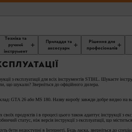
Техніка та
Інструкції з експлуатації
Приладдя та
Рішення для
ручний
аксесуари
професіоналів
інструмент
КСПЛУАТАЦІЇ
кції з експлуатації для всіх інструментів STIHL. Шукаєте інстру
, що шукали? Зверніться до офіційного дилера.
клад: GTA 26 або MS 180. Назву виробу завжди добре видно на в
своїх продуктів і в процесі цього також адаптує інструкції з е
ничий статус, ніж версія інструкції з експлуатації, що міститьс
уть бути недоступні в Інтернеті. Будь ласка, зверніться до спеціа