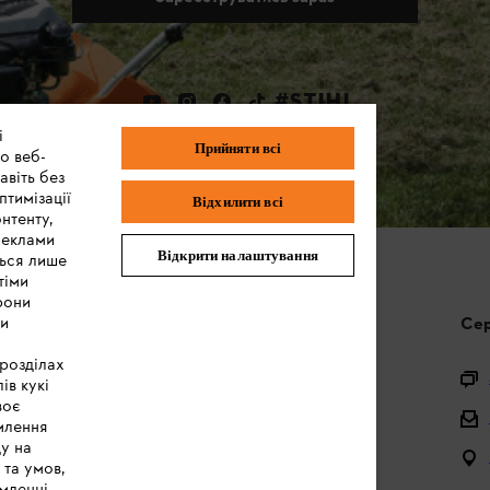
#STIHL
і
Прийняти всі
о веб-
авіть без
птимізації
Відхилити всі
нтенту,
реклами
Відкрити налаштування
ться лише
тіми
рони
ми
Запитання та відповіді
Сер
 розділах
Питання щодо асортименту
ів кукі
воє
Акумулятори та електричні пристрої
млення
ду на
Інструкції з експлуатації
 та умов,