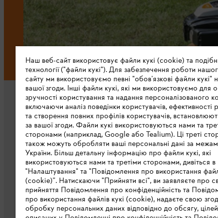
Наш веб-сайт використовує файли кукі (cookie) та подібн
технології ("файли кукі"). Для забезпечення роботи нашог
сайту ми використовуємо певні "обов’язкові файли кукі" н
вашої згоди. Інші файли кукі, які ми використовуємо для о
зручності користування та надання персоналізованого ко
включаючи аналіз поведінки користувачів, ефективності 
та створення повних профілів користувачів, встановлюю
за вашої згоди. Файли кукі використовуються нами та тре
сторонами (наприклад, Google або Tealium). Ці треті сто
також можуть обробляти ваші персональні дані за межа
Про компанію STIHL
України. Більш детальну інформацію про файли кукі, які
використовуються нами та третіми сторонами, дивіться в
STIHL в світі
"Налаштування" та "Повідомлення про використання файл
(cookie)”. Натискаючи "Прийняти всі", ви заявляєте про с
STIHL в Україні
прийняття Повідомлення про конфіденційність та Повідо
про використання файлів кукі (cookie), надаєте свою зго
Завантажити каталог
обробку персональних даних відповідно до обсягу, цілей