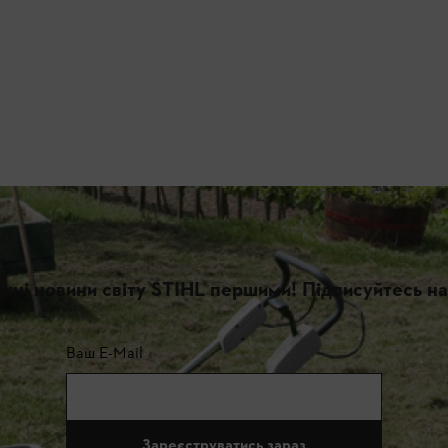
нні новини світу STIHL першими! Підписуйтесь на
Ваш E-Mail
Зареєструватись зараз