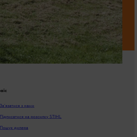
віс
Зв’язатися з нами
Підписатися на розсилку STIHL
Пошук дилера