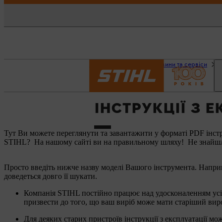
Головна сторінка
Новини та сервіси
ІНСТРУКЦІЇ З Е
Тут Ви можете переглянути та завантажити у форматі PDF інстру
STIHL? На нашому сайті ви на правильному шляху! Не знайшли
Просто введіть нижче назву моделі Вашого інструмента. Напри
доведеться довго її шукати.
Компанія STIHL постійно працює над удосконаленням усіх 
призвести до того, що ваш виріб може мати старіший вироб
Для деяких старих пристроїв інструкції з експлуатації мож