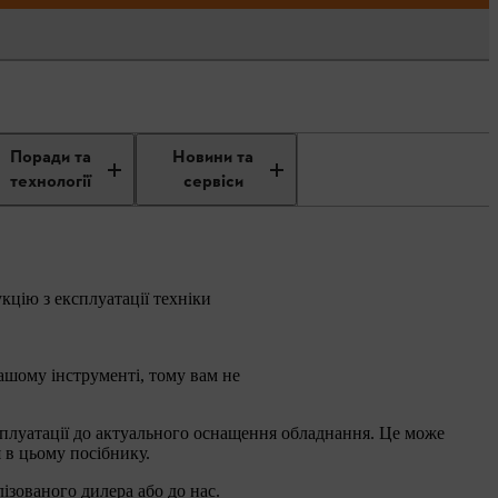
Поради та
Новини та
технології
сервіси
кцію з експлуатації техніки
ашому інструменті, тому вам не
ксплуатації до актуального оснащення обладнання. Це може
я в цьому посібнику.
лізованого дилера або до нас.