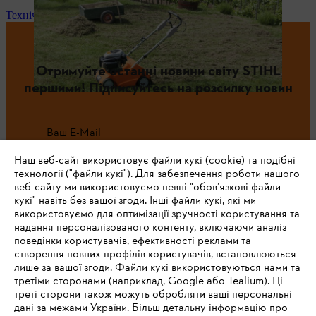
Технічне обслуговування та ремонт
Отримуйте останні новини світу STIHL
першими! Підписуйтесь на розсилку новин
Ваш E-Mail
Наш веб-сайт використовує файли кукі (cookie) та подібні
технології ("файли кукі"). Для забезпечення роботи нашого
веб-сайту ми використовуємо певні "обов’язкові файли
Зареєструватись зараз
кукі" навіть без вашої згоди. Інші файли кукі, які ми
використовуємо для оптимізації зручності користування та
надання персоналізованого контенту, включаючи аналіз
поведінки користувачів, ефективності реклами та
створення повних профілів користувачів, встановлюються
#STIHL
лише за вашої згоди. Файли кукі використовуються нами та
третіми сторонами (наприклад, Google або Tealium). Ці
треті сторони також можуть обробляти ваші персональні
дані за межами України. Більш детальну інформацію про