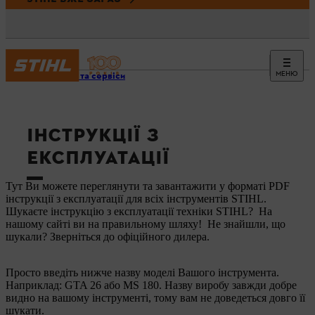
МЕНЮ
Новини та сервіси
ІНСТРУКЦІЇ З
ЕКСПЛУАТАЦІЇ
Тут Ви можете переглянути та завантажити у форматі PDF
інструкції з експлуатації для всіх інструментів STIHL.
Шукаєте інструкцію з експлуатації техніки STIHL? На
нашому сайті ви на правильному шляху! Не знайшли, що
шукали? Зверніться до офіційного дилера.
Просто введіть нижче назву моделі Вашого інструмента.
Наприклад: GTA 26 або MS 180. Назву виробу завжди добре
видно на вашому інструменті, тому вам не доведеться довго її
шукати.