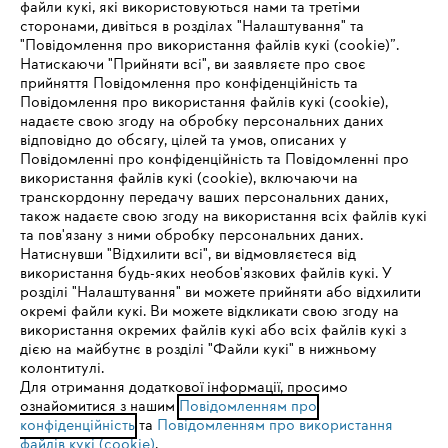
файли кукі, які використовуються нами та третіми
сторонами, дивіться в розділах "Налаштування" та
"Повідомлення про використання файлів кукі (cookie)”.
Натискаючи "Прийняти всі", ви заявляєте про своє
прийняття Повідомлення про конфіденційність та
Про компанію STIHL
Повідомлення про використання файлів кукі (cookie),
надаєте свою згоду на обробку персональних даних
відповідно до обсягу, цілей та умов, описаних у
Повідомленні про конфіденційність та Повідомленні про
Запитання та відповіді
використання файлів кукі (cookie), включаючи на
транскордонну передачу ваших персональних даних,
також надаєте свою згоду на використання всіх файлів кукі
та пов'язану з ними обробку персональних даних.
Натиснувши "Відхилити всі", ви відмовляєтеся від
Сервіс
IHR BROWSER WIRD NICHT
використання будь-яких необов'язкових файлів кукі. У
розділі "Налаштування" ви можете прийняти або відхилити
UNTERSTÜTZT
окремі файли кукі. Ви можете відкликати свою згоду на
використання окремих файлів кукі або всіх файлів кукі з
дією на майбутнє в розділі "Файли кукі" в нижньому
Sie nutzen einen Browser, den wir noch nicht unterstützen. Für
колонтитулі.
Політика конфіденційності
Вихідні дані
Cookies
eine optimale Nutzung unserer Seite empfehlen wir Ihnen, zu
Для отримання додаткової інформації, просимо
ознайомитися з нашим
einem der folgenden Browser zu wechseln:
Повідомленням про
конфіденційність
та
Повідомленням про використання
Юридична інформація
файлів кукі (cookie)
.