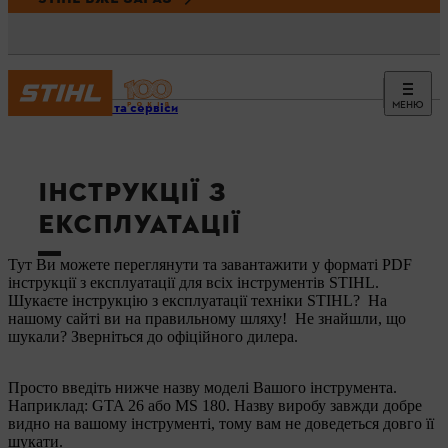
МЕНЮ
Новини та сервіси
ІНСТРУКЦІЇ З
ЕКСПЛУАТАЦІЇ
Тут Ви можете переглянути та завантажити у форматі PDF
інструкції з експлуатації для всіх інструментів STIHL.
Шукаєте інструкцію з експлуатації техніки STIHL? На
нашому сайті ви на правильному шляху! Не знайшли, що
шукали? Зверніться до офіційного дилера.
Просто введіть нижче назву моделі Вашого інструмента.
Наприклад: GTA 26 або MS 180. Назву виробу завжди добре
видно на вашому інструменті, тому вам не доведеться довго її
шукати.