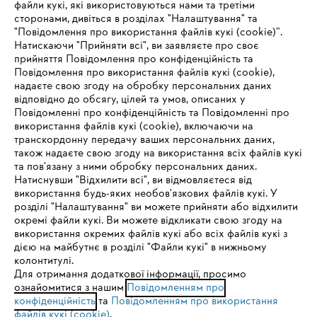
файли кукі, які використовуються нами та третіми
сторонами, дивіться в розділах "Налаштування" та
"Повідомлення про використання файлів кукі (cookie)”.
Натискаючи "Прийняти всі", ви заявляєте про своє
прийняття Повідомлення про конфіденційність та
Про компанію STIHL
Повідомлення про використання файлів кукі (cookie),
надаєте свою згоду на обробку персональних даних
відповідно до обсягу, цілей та умов, описаних у
Повідомленні про конфіденційність та Повідомленні про
Запитання та відповіді
використання файлів кукі (cookie), включаючи на
транскордонну передачу ваших персональних даних,
також надаєте свою згоду на використання всіх файлів кукі
та пов'язану з ними обробку персональних даних.
Натиснувши "Відхилити всі", ви відмовляєтеся від
Сервіс
IHR BROWSER WIRD NICHT
використання будь-яких необов'язкових файлів кукі. У
розділі "Налаштування" ви можете прийняти або відхилити
UNTERSTÜTZT
окремі файли кукі. Ви можете відкликати свою згоду на
використання окремих файлів кукі або всіх файлів кукі з
дією на майбутнє в розділі "Файли кукі" в нижньому
Sie nutzen einen Browser, den wir noch nicht unterstützen. Für
колонтитулі.
Політика конфіденційності
Вихідні дані
Cookies
eine optimale Nutzung unserer Seite empfehlen wir Ihnen, zu
Для отримання додаткової інформації, просимо
ознайомитися з нашим
einem der folgenden Browser zu wechseln:
Повідомленням про
конфіденційність
та
Повідомленням про використання
Юридична інформація
файлів кукі (cookie)
.