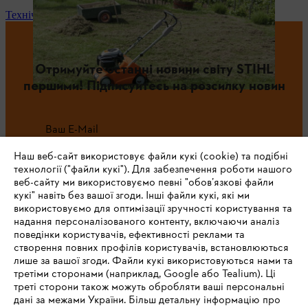
Технічне обслуговування та ремонт
Отримуйте останні новини світу STIHL
першими! Підписуйтесь на розсилку новин
Ваш E-Mail
Наш веб-сайт використовує файли кукі (cookie) та подібні
технології ("файли кукі"). Для забезпечення роботи нашого
веб-сайту ми використовуємо певні "обов’язкові файли
Зареєструватись зараз
кукі" навіть без вашої згоди. Інші файли кукі, які ми
використовуємо для оптимізації зручності користування та
надання персоналізованого контенту, включаючи аналіз
поведінки користувачів, ефективності реклами та
створення повних профілів користувачів, встановлюються
#STIHL
лише за вашої згоди. Файли кукі використовуються нами та
третіми сторонами (наприклад, Google або Tealium). Ці
треті сторони також можуть обробляти ваші персональні
дані за межами України. Більш детальну інформацію про