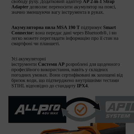
свободу руху. Додатковий адаптер
AP 2-in-1 Strap
Adapter
дозволяє переносити акумулятор на поясі,
значно зменшуючи вагу інструмента в руках.
Акумуляторна пила
MSA 190 T
підтримує
Smart
Connector
: вона передає дані через Bluetooth®, і ви
легко можете переглядати інформацію про її стан на
смартфоні чи планшеті.
Усі акумуляторні
інструменти
Системи
AP
розроблені для щоденного
професійного використання, навіть у складних
погодних умовах. Вони сертифіковані як захищені від
бризок води, що підтверджено внутрішніми тестами
STIHL відповідно до стандарту
IPX4
.