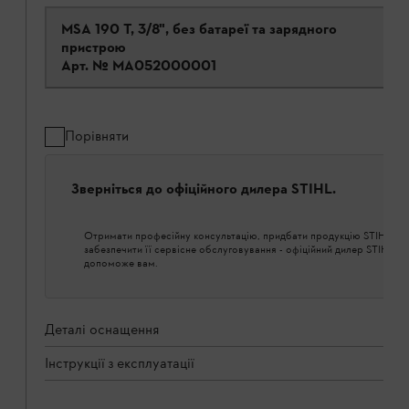
MSA 190 T, 3/8", без батареї та зарядного
пристрою
Арт. №
MA052000001
Порівняти
Зверніться до офіційного дилера STIHL.
Отримати професійну консультацію, придбати продукцію STIHL і
забезпечити її сервісне обслуговування - офіційний дилер STIHL о
допоможе вам.
Деталі оснащення
Інструкції з експлуатації