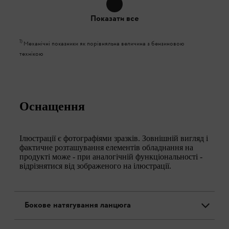
Показати все
1
)
Механічні показники як порівняльна величина з бензиновою
технікою
Оснащення
Ілюстрації є фотографіями зразків. Зовнішній вигляд і
фактичне розташування елементів обладнання на
продукті може - при аналогічній функціональності -
відрізнятися від зображеного на ілюстрації.
Бокове натягування ланцюга