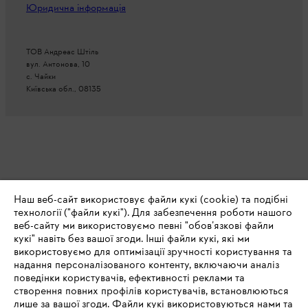
Юридична інформація
ТОВ Андреас Штіль
вул. Антонова, 10
с. Чайки
Київська обл., 08135
Наш веб-сайт використовує файли кукі (cookie) та подібні
технології ("файли кукі"). Для забезпечення роботи нашого
веб-сайту ми використовуємо певні "обов’язкові файли
кукі" навіть без вашої згоди. Інші файли кукі, які ми
використовуємо для оптимізації зручності користування та
надання персоналізованого контенту, включаючи аналіз
поведінки користувачів, ефективності реклами та
створення повних профілів користувачів, встановлюються
лише за вашої згоди. Файли кукі використовуються нами та