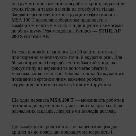
інструмент, призначений для робіт у кроні, видалення
сухих гілок, а також пагонів на стовбурі та гілках.
Завдяки ергономічній конструкції та ефективності,
MSA 190 T дозволяє арбористам працювати з
комфортом навіть у місцях із підвищеними вимогами
до рівня шуму. Рекомендована батарея —
STIHL AP
200 S
системи AP.
Висока швидкість ланцюга (до 20 м/с) та потужне
прискорення забезпечують точні й акуратні різи. Для
більшої зручності передбачено зубчастий упор, що
фіксує пилу на деревині та допомагає різати з
максимальною точністю. Бокова кнопка блокування в
поєднанні з ергономічним важелем роблять
керування інструментом інтуїтивним і зручним.
Ще одна перевага
MSA 190 T
— можливість роботи в
чутливих до шуму зонах: у житлових кварталах, біля
навчальних закладів, лікарень чи закладів догляду.
Для комфортної роботи пила оснащена кільцем для
кріплення до поясу, що покращує маневреність і