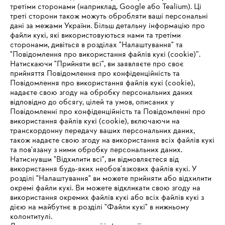
третіми сторонами (наприклад, Google або Tealium). Ці
треті сторони також можуть обробляти ваші персональні
дані за межами України. Більш детальну інформацію про
файли кукі, які використовуються нами та третіми
сторонами, дивіться в розділах "Налаштування" та
"Повідомлення про використання файлів кукі (cookie)”.
Натискаючи "Прийняти всі", ви заявляєте про своє
прийняття Повідомлення про конфіденційність та
Повідомлення про використання файлів кукі (cookie),
надаєте свою згоду на обробку персональних даних
відповідно до обсягу, цілей та умов, описаних у
Повідомленні про конфіденційність та Повідомленні про
використання файлів кукі (cookie), включаючи на
транскордонну передачу ваших персональних даних,
також надаєте свою згоду на використання всіх файлів кукі
та пов'язану з ними обробку персональних даних.
Натиснувши "Відхилити всі", ви відмовляєтеся від
IHR BROWSER WIRD NICHT
використання будь-яких необов'язкових файлів кукі. У
розділі "Налаштування" ви можете прийняти або відхилити
UNTERSTÜTZT
окремі файли кукі. Ви можете відкликати свою згоду на
використання окремих файлів кукі або всіх файлів кукі з
дією на майбутнє в розділі "Файли кукі" в нижньому
Sie nutzen einen Browser, den wir noch nicht unterstützen. Für
колонтитулі.
eine optimale Nutzung unserer Seite empfehlen wir Ihnen, zu