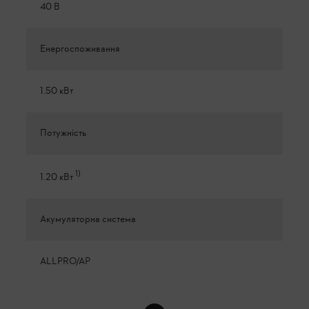
40 В
Енергоспоживання
1.50 кВт
Потужність
1
)
1.20 кВт
Акумуляторна система
ALLPRO/AP