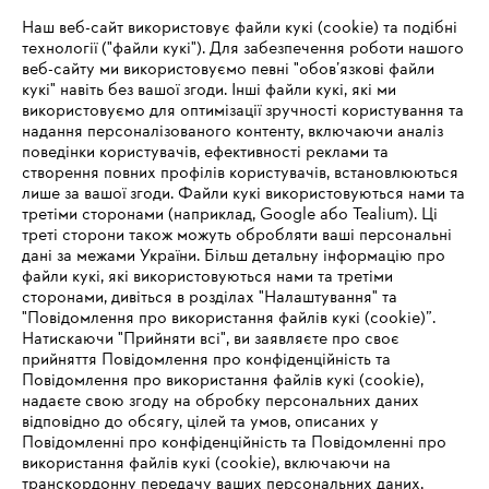
Наш веб-сайт використовує файли кукі (cookie) та подібні
технології ("файли кукі"). Для забезпечення роботи нашого
веб-сайту ми використовуємо певні "обов’язкові файли
Зареєструватись зараз
кукі" навіть без вашої згоди. Інші файли кукі, які ми
використовуємо для оптимізації зручності користування та
надання персоналізованого контенту, включаючи аналіз
поведінки користувачів, ефективності реклами та
створення повних профілів користувачів, встановлюються
#STIHL
лише за вашої згоди. Файли кукі використовуються нами та
третіми сторонами (наприклад, Google або Tealium). Ці
треті сторони також можуть обробляти ваші персональні
дані за межами України. Більш детальну інформацію про
файли кукі, які використовуються нами та третіми
сторонами, дивіться в розділах "Налаштування" та
"Повідомлення про використання файлів кукі (cookie)”.
Натискаючи "Прийняти всі", ви заявляєте про своє
прийняття Повідомлення про конфіденційність та
Про компанію STIHL
Повідомлення про використання файлів кукі (cookie),
надаєте свою згоду на обробку персональних даних
відповідно до обсягу, цілей та умов, описаних у
Повідомленні про конфіденційність та Повідомленні про
Запитання та відповіді
використання файлів кукі (cookie), включаючи на
транскордонну передачу ваших персональних даних,