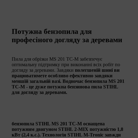
Потужна бензопила для
професіного догляду за деревами
Пила для обрізки MS 201 TC-M забезпечує
оптимальну підтримку при виконанні всіх робіт по
догляду за деревами. Завдяки
полегшеній шині ви
працюватимете особливо ефективно завдяки
меншій загальній вазі. Водночас бензопила MS 201
TC-M - це
дуже потужна бензинова пила STIHL
для догляду за деревами
.
бензопила STIHL MS 201 TC-M оснащена
потужним двигуном STIHL 2-MIX потужністю 1,8
кВт (2,4 к.с.). Технологія STIHL M-Tronic завжди