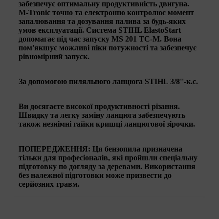
забезпечує оптимальну продуктивність двигуна.
M-Tronic точно та електронно контролює момент
запалювання та дозування палива за будь-яких
умов експлуатації. Система STIHL ElastoStart
допомагає під час запуску MS 201 TC-M. Вона
пом'якшує можливі піки потужності та забезпечує
рівномірний запуск.
За допомогою пиляльного ланцюга STIHL 3/8''-к.с.
Ви досягаєте високої продуктивності різання.
Швидку та легку заміну ланцюга забезпечують
також
незнімні гайки кришці ланцюгової зірочки
.
ПОПЕРЕДЖЕННЯ
: Ця бензопила призначена
тільки для професіоналів, які пройшли спеціальну
підготовку по догляду за деревами. Використання
без належної підготовки може призвести до
серйозних травм.