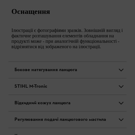
Оснащення
Ілюстрації є фотографіями зразків. Зовнішній вигляд і
фактичне розташування елементів обладнання на
продукті може - при аналогічній функціональності -
відрізнятися від зображеного на ілюстрації.
Бокове натягування ланцюга
STIHL M-Tronic
Відкидний кожух ланцюга
Регулювання подачі ланцюгового мастила