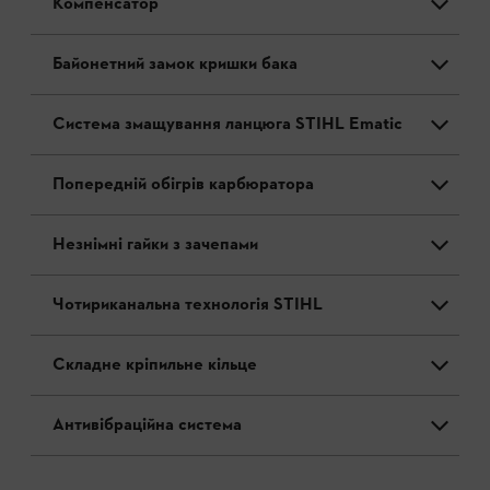
Компенсатор
Байонетний замок кришки бака
Система змащування ланцюга STIHL Ematic
Попередній обігрів карбюратора
Незнімні гайки з зачепами
Чотириканальна технологія STIHL
Складне кріпильне кільце
Антивібраційна система