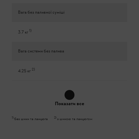
Вага без паливної суміші
1
)
3.7 кг
Вага системи без палива
2
)
4.25 кг
Показати все
1
)
2
)
без шини та ланцюга
з шиною та ланцюгом