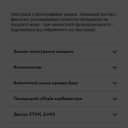
Ілюстрації є фотографіями зразків. Зовнішній вигляд і
фактичне розташування елементів обладнання на
продукті може - при аналогічній функціональності -
відрізнятися від зображеного на ілюстрації.
Бокове натягування ланцюга
Компенсатор
Байонетний замок кришки бака
Попередній обігрів карбюратора
Двигун STIHL 2-MIX