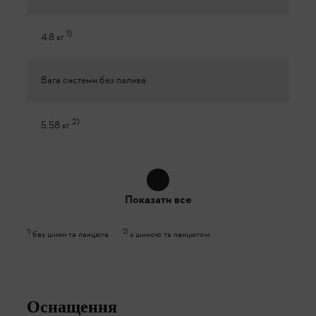
1
)
4.8 кг
Вага системи без палива
2
)
5.58 кг
Показати все
1
)
2
)
без шини та ланцюга
з шиною та ланцюгом
Оснащення