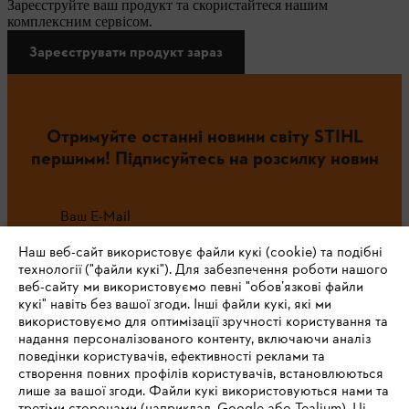
Зареєструйте ваш продукт та скористайтеся нашим
комплексним сервісом.
Зареєструвати продукт зараз
Отримуйте останні новини світу STIHL
першими! Підписуйтесь на розсилку новин
Ваш E-Mail
Наш веб-сайт використовує файли кукі (cookie) та подібні
технології ("файли кукі"). Для забезпечення роботи нашого
веб-сайту ми використовуємо певні "обов’язкові файли
Зареєструватись зараз
кукі" навіть без вашої згоди. Інші файли кукі, які ми
використовуємо для оптимізації зручності користування та
надання персоналізованого контенту, включаючи аналіз
поведінки користувачів, ефективності реклами та
створення повних профілів користувачів, встановлюються
#STIHL
лише за вашої згоди. Файли кукі використовуються нами та