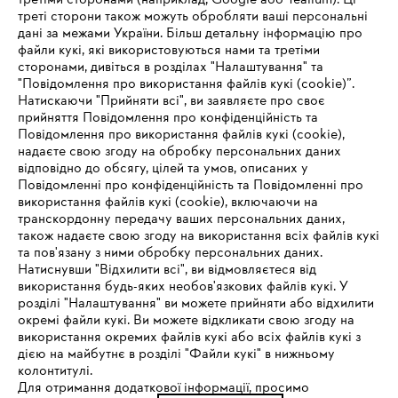
третіми сторонами (наприклад, Google або Tealium). Ці
треті сторони також можуть обробляти ваші персональні
дані за межами України. Більш детальну інформацію про
файли кукі, які використовуються нами та третіми
сторонами, дивіться в розділах "Налаштування" та
"Повідомлення про використання файлів кукі (cookie)”.
Натискаючи "Прийняти всі", ви заявляєте про своє
прийняття Повідомлення про конфіденційність та
Про компанію STIHL
Повідомлення про використання файлів кукі (cookie),
надаєте свою згоду на обробку персональних даних
відповідно до обсягу, цілей та умов, описаних у
Повідомленні про конфіденційність та Повідомленні про
Запитання та відповіді
використання файлів кукі (cookie), включаючи на
транскордонну передачу ваших персональних даних,
також надаєте свою згоду на використання всіх файлів кукі
та пов'язану з ними обробку персональних даних.
Натиснувши "Відхилити всі", ви відмовляєтеся від
Сервіс
IHR BROWSER WIRD NICHT
використання будь-яких необов'язкових файлів кукі. У
розділі "Налаштування" ви можете прийняти або відхилити
UNTERSTÜTZT
окремі файли кукі. Ви можете відкликати свою згоду на
використання окремих файлів кукі або всіх файлів кукі з
дією на майбутнє в розділі "Файли кукі" в нижньому
Sie nutzen einen Browser, den wir noch nicht unterstützen. Für
колонтитулі.
Політика конфіденційності
Вихідні дані
Cookies
eine optimale Nutzung unserer Seite empfehlen wir Ihnen, zu
Для отримання додаткової інформації, просимо