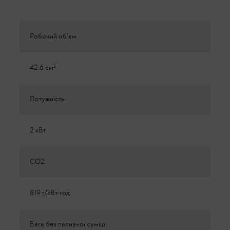
Робочий об’єм
42.6 см³
Потужність
2 кВт
CO2
819 г/кВт-год
Вага без паливної суміші