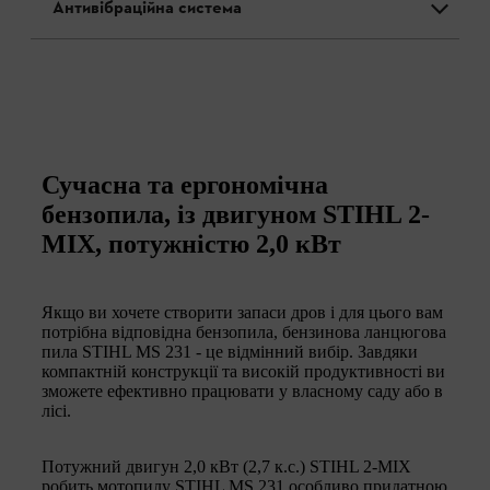
Антивібраційна система
Сучасна та ергономічна
бензопила, із двигуном STIHL 2-
MIX, потужністю 2,0 кВт
Якщо ви хочете створити запаси дров і для цього вам
потрібна відповідна бензопила, бензинова ланцюгова
пила STIHL MS 231 - це відмінний вибір. Завдяки
компактній конструкції та високій продуктивності ви
зможете ефективно працювати у власному саду або в
лісі.
Потужний двигун 2,0 кВт (2,7 к.с.) STIHL 2-MIX
робить мотопилу STIHL MS 231 особливо придатною